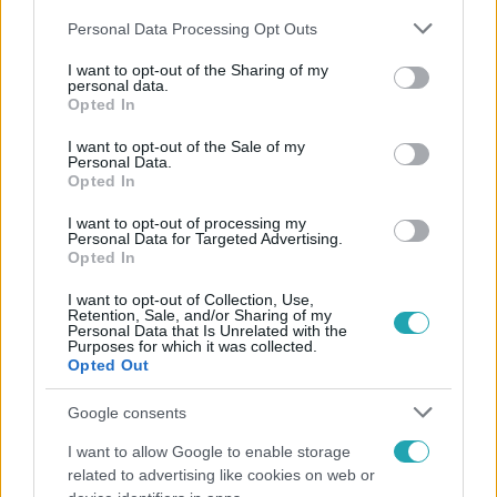
Please note that this website/app uses one or more Google
Personal Data Processing Opt Outs
services and may gather and store information including but
not limited to your visit or usage behaviour. You may click to
I want to opt-out of the Sharing of my
personal data.
grant or deny consent to Google and its third-party tags to
Opted In
use your data for below specified purposes in below Google
Népszerű
consent section.
I want to opt-out of the Sale of my
Personal Data.
Opted In
I want to opt-out of processing my
Personal Data for Targeted Advertising.
Opted In
I want to opt-out of Collection, Use,
Retention, Sale, and/or Sharing of my
Personal Data that Is Unrelated with the
Purposes for which it was collected.
Opted Out
Google consents
I want to allow Google to enable storage
Életmód
related to advertising like cookies on web or