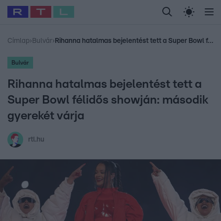
Legfrissebb
RTL Híradó
Fókusz
Sztárhírek
Randi
Celeb vagyok, me
#
Babits Marcella
#
Szellő István
#
Most Wanted
#
Gallusz Niko
Címlap
›
Bulvár
›
Rihanna hatalmas bejelentést tett a Super Bowl félidős showján: második gyerekét várja
Bulvár
Rihanna hatalmas bejelentést tett a
Super Bowl félidős showján: második
gyerekét várja
rtl.hu