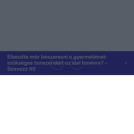
Elkezdte már beszerezni a gyermekének
szükséges tanszereket az idei tanévre? -
Szavazz itt!