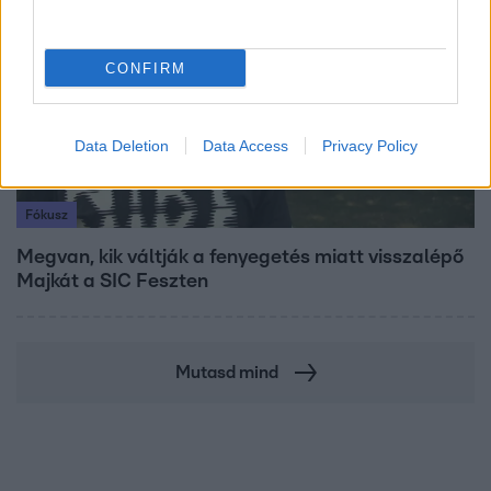
CONFIRM
Data Deletion
Data Access
Privacy Policy
Fókusz
Megvan, kik váltják a fenyegetés miatt visszalépő
Majkát a SIC Feszten
Mutasd mind