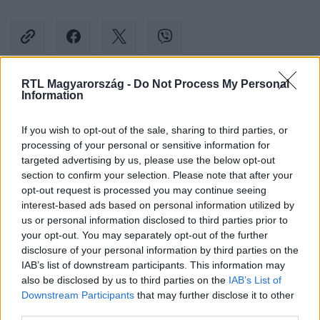
RTL Magyarország -
Do Not Process My Personal
Information
Kövess minket, és értesülj a friss hírekről a
Facebookon is!
If you wish to opt-out of the sale, sharing to third parties, or
processing of your personal or sensitive information for
Követem
targeted advertising by us, please use the below opt-out
section to confirm your selection. Please note that after your
opt-out request is processed you may continue seeing
interest-based ads based on personal information utilized by
us or personal information disclosed to third parties prior to
your opt-out. You may separately opt-out of the further
disclosure of your personal information by third parties on the
#
BULVÁR
#
RIHANNA
#
TERHESSÉG
IAB’s list of downstream participants. This information may
also be disclosed by us to third parties on the
IAB’s List of
#
BEJELENTÉS
#
SUPER BOWL
#
GYEREK
Downstream Participants
that may further disclose it to other
third parties.