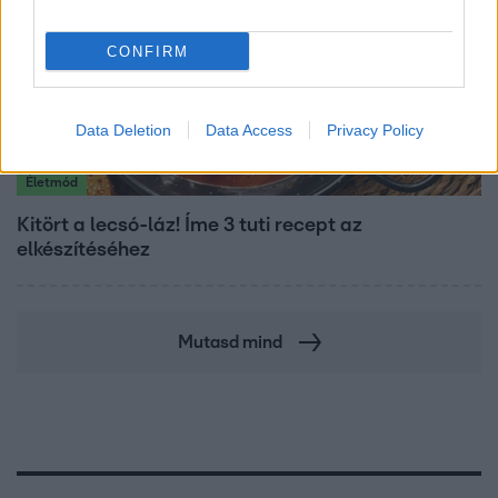
CONFIRM
Data Deletion
Data Access
Privacy Policy
Életmód
Kitört a lecsó-láz! Íme 3 tuti recept az
elkészítéséhez
Mutasd mind