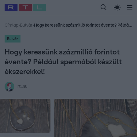
Legfrissebb
RTL Híradó
Fókusz
Sztárhírek
Randi
Celeb vagyok, me
#
Babits Marcella
#
Szellő István
#
Most Wanted
#
Gallusz Niko
Címlap
›
Bulvár
›
Hogy keressünk százmillió forintot évente? Például spermából készült ékszerekkel!
Bulvár
Hogy keressünk százmillió forintot
évente? Például spermából készült
ékszerekkel!
rtl.hu