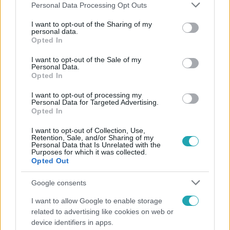
Please note that this website/app uses one or more Google
Personal Data Processing Opt Outs
services and may gather and store information including but
not limited to your visit or usage behaviour. You may click to
I want to opt-out of the Sharing of my
personal data.
grant or deny consent to Google and its third-party tags to
Opted In
Népszerű
use your data for below specified purposes in below Google
consent section.
I want to opt-out of the Sale of my
Personal Data.
Opted In
I want to opt-out of processing my
Personal Data for Targeted Advertising.
Opted In
I want to opt-out of Collection, Use,
Retention, Sale, and/or Sharing of my
Personal Data that Is Unrelated with the
Purposes for which it was collected.
Opted Out
Google consents
Bulvár
I want to allow Google to enable storage
related to advertising like cookies on web or
Rubint Réka: A mai napig nem jött vissza a 100%-
device identifiers in apps.
os tüdőkapacitásom