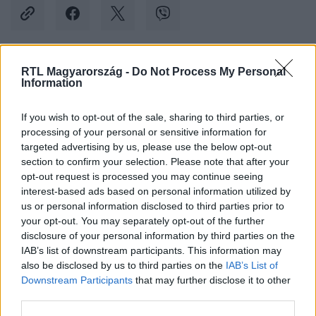
RTL Magyarország -
Do Not Process My Personal
Kövess minket, és értesülj a friss hírekről a
Information
Facebookon is!
If you wish to opt-out of the sale, sharing to third parties, or
processing of your personal or sensitive information for
Követem
targeted advertising by us, please use the below opt-out
section to confirm your selection. Please note that after your
opt-out request is processed you may continue seeing
interest-based ads based on personal information utilized by
us or personal information disclosed to third parties prior to
your opt-out. You may separately opt-out of the further
#
BULVÁR
#
SPERMA
#
ÉKSZER
#
BRIT
disclosure of your personal information by third parties on the
IAB’s list of downstream participants. This information may
#
KARKÖTŐ
#
MŰVÉSZET
also be disclosed by us to third parties on the
IAB’s List of
Downstream Participants
that may further disclose it to other
third parties.