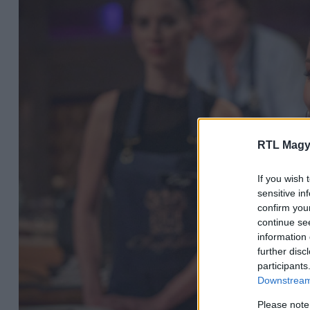
RTL Magy
If you wish 
sensitive in
confirm you
continue se
information 
further disc
participants
Downstream 
Please note