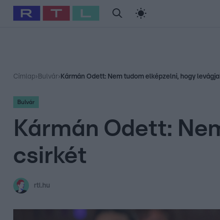
#
Babits Marcella
#
Szellő István
#
Most Wanted
#
Gallusz Ni
Címlap
›
Bulvár
›
Kármán Odett: Nem tudom elképzelni, hogy levágjak
Bulvár
Kármán Odett: Nem 
csirkét
rtl.hu