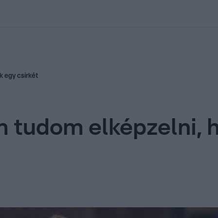
kolett
#
Időjárás
#
RTL műsor
#
Víz
#
Magyar Péter
#
Csillagjeg
 egy csirkét
tudom elképzelni, h