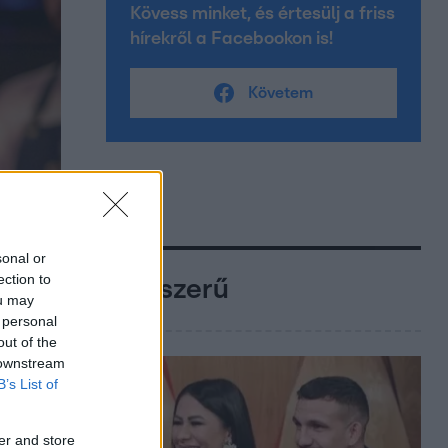
Kövess minket, és értesülj a friss
hírekről a Facebookon is!
Követem
sonal or
ection to
Népszerű
ou may
 personal
out of the
 downstream
B’s List of
er and store