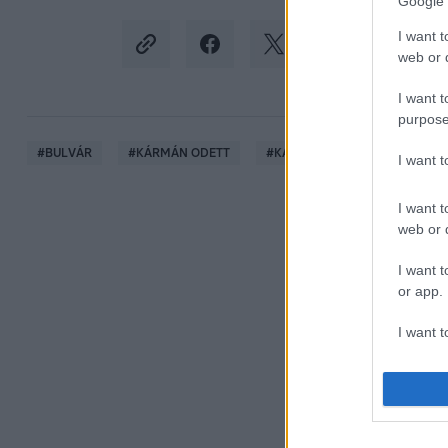
Google 
I want t
web or d
I want t
purpose
#
BULVÁR
#
KÁRMÁN ODETT
#
KAMARÁS NORBERT
#
C
I want 
I want t
web or d
I want t
or app.
I want t
I want t
authenti