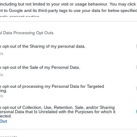
including but not limited to your visit or usage behaviour. You may click 
 to Google and its third-party tags to use your data for below specifi
ogle consent section.
l Data Processing Opt Outs
Link másolása
o opt-out of the Sharing of my personal data.
In
 Abasáron építkeznek.
o opt-out of the Sale of my Personal Data.
In
to opt-out of processing my Personal Data for Targeted
ing.
In
között legyen a Google-találatokban!
o opt-out of Collection, Use, Retention, Sale, and/or Sharing
ersonal Data that Is Unrelated with the Purposes for which it
lected.
Out