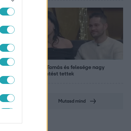
Bulvár
Veréb Tamás és felesége nagy
bejelentést tettek
Mutasd mind