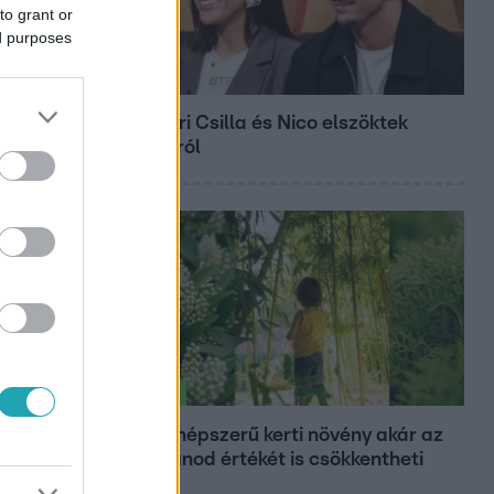
to grant or
ed purposes
Bulvár
Megyeri Csilla és Nico elszöktek
otthonról
Életmód
Ez a 3 népszerű kerti növény akár az
ingatlanod értékét is csökkentheti