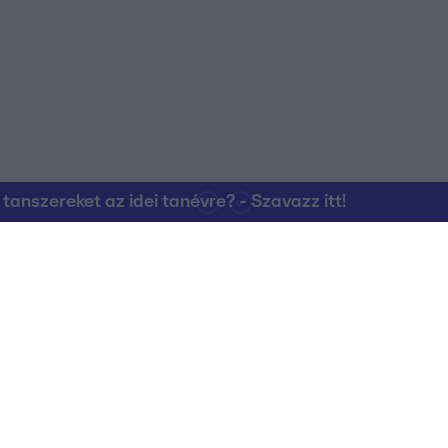
nszereket az idei tanévre? - Szavazz itt!
Kapcsolat
RTL Group Beszál
Magatartási Kó
az RTL+-on
Vállalati hírek