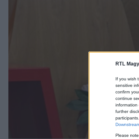
RTL Magy
If you wish 
sensitive in
confirm you
continue se
information 
further disc
participants
Downstream 
Please note