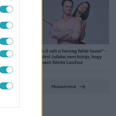
Bulvár
"Nekem ő volt a herceg fehér lovon" -
Széphalmi Juliska nem bánja, hogy
hozzáment Sánta Lacihoz
Mutasd mind