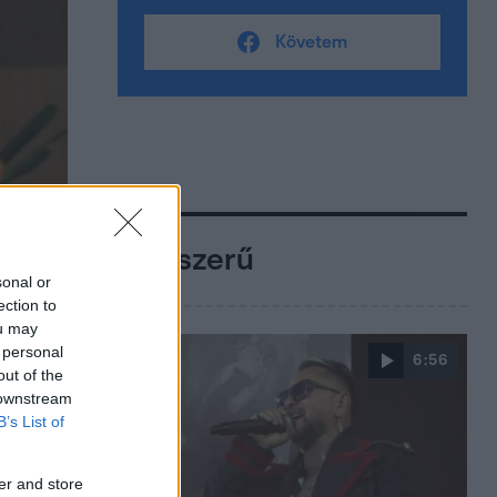
Követem
Népszerű
sonal or
ection to
ou may
 personal
6:56
out of the
 downstream
B’s List of
er and store