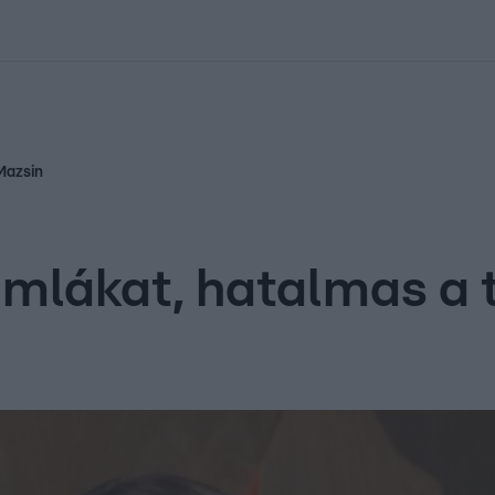
kolett
#
Időjárás
#
RTL műsor
#
Víz
#
Magyar Péter
#
Csillagjeg
 Mazsin
zámlákat, hatalmas a 