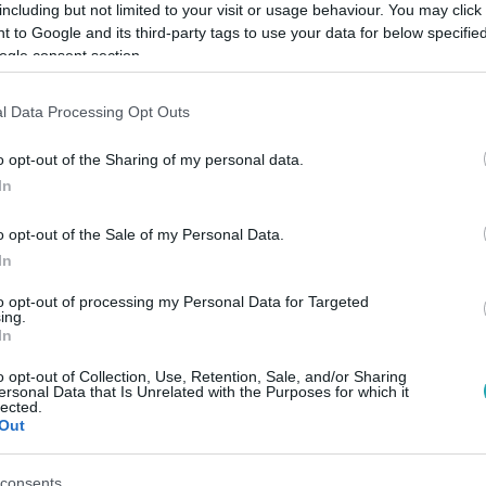
including but not limited to your visit or usage behaviour. You may click 
 to Google and its third-party tags to use your data for below specifi
ogle consent section.
Link másolása
l Data Processing Opt Outs
o opt-out of the Sharing of my personal data.
i a háztartást, és fizeti a számlákat,
In
mert nem tud mellette dolgozni.
o opt-out of the Sale of my Personal Data.
In
to opt-out of processing my Personal Data for Targeted
ing.
In
között legyen a Google-találatokban!
o opt-out of Collection, Use, Retention, Sale, and/or Sharing
ersonal Data that Is Unrelated with the Purposes for which it
lected.
Out
consents