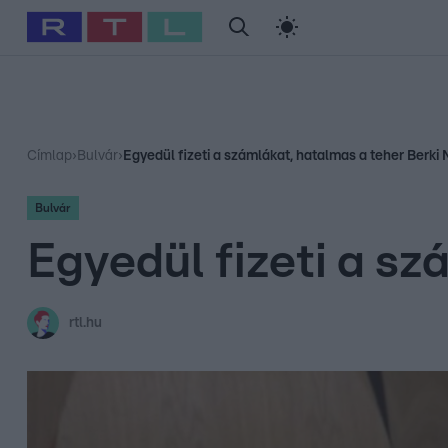
#
Babits Marcella
#
Szellő István
#
Most Wanted
#
Gallusz Ni
Címlap
›
Bulvár
›
Egyedül fizeti a számlákat, hatalmas a teher Berki
Bulvár
Egyedül fizeti a s
rtl.hu