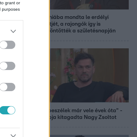
to grant or
Fókusz
ed purposes
Majka hiába mondta le erdélyi
koncertjét, a rajongók így is
felköszöntötték a születésnapján
Bulvár
"Nem beszélek már vele évek óta" -
Édesapja kitagadta Nagy Zsoltot