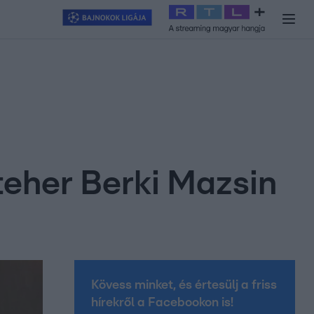
y
#
RTL+
#
Exek csatája 2026
#
Celeb vagyok, ments ki innen
#
H
teher Berki Mazsin
Kövess minket, és értesülj a friss
hírekről a Facebookon is!