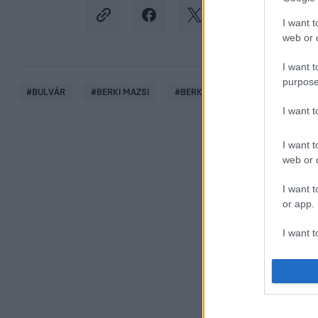
I want t
web or d
I want t
purpose
#
BULVÁR
#
BERKI MAZSI
#
BERKI RENÁTA
#
ÖZVEGY
I want 
I want t
web or d
I want t
or app.
I want t
I want t
authenti