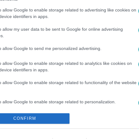
o allow Google to enable storage related to advertising like cookies on
evice identifiers in apps.
o allow my user data to be sent to Google for online advertising
s.
#
SZÁMLÁK
to allow Google to send me personalized advertising.
o allow Google to enable storage related to analytics like cookies on
evice identifiers in apps.
o allow Google to enable storage related to functionality of the website
o allow Google to enable storage related to personalization.
o allow Google to enable storage related to security, including
CONFIRM
cation functionality and fraud prevention, and other user protection.