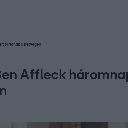
kolett
#
Időjárás
#
RTL műsor
#
Víz
#
Magyar Péter
#
Csillagjeg
it tartanak a hétvégén
Ben Affleck háromna
én