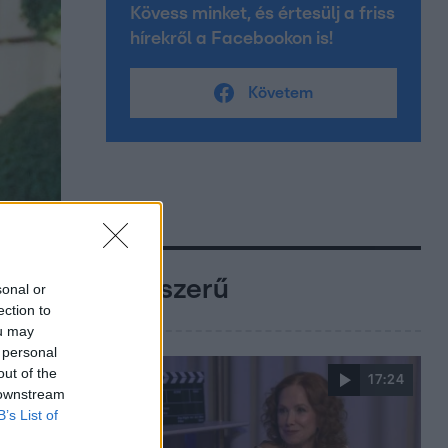
Kövess minket, és értesülj a friss
hírekről a Facebookon is!
Követem
Népszerű
sonal or
ection to
ou may
 personal
out of the
17:24
 downstream
B’s List of