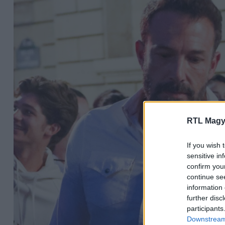
RTL Magy
If you wish 
sensitive in
confirm you
continue se
information 
further disc
participants
Downstream 