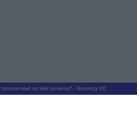
nszereket az idei tanévre? - Szavazz itt!