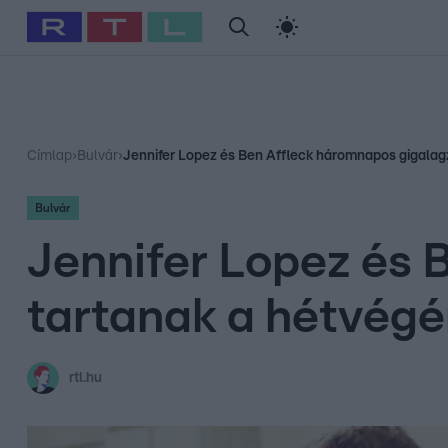
#
Babits Marcella
#
Szellő István
#
Most Wanted
#
Gallusz Ni
Címlap
›
Bulvár
›
Jennifer Lopez és Ben Affleck háromnapos gigalagz
Bulvár
Jennifer Lopez és 
tartanak a hétvég
rtl.hu