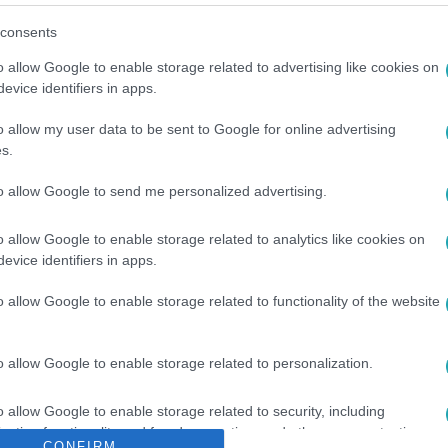
consents
o allow Google to enable storage related to advertising like cookies on
evice identifiers in apps.
o allow my user data to be sent to Google for online advertising
s.
Ő
to allow Google to send me personalized advertising.
o allow Google to enable storage related to analytics like cookies on
evice identifiers in apps.
o allow Google to enable storage related to functionality of the website
o allow Google to enable storage related to personalization.
o allow Google to enable storage related to security, including
cation functionality and fraud prevention, and other user protection.
CONFIRM