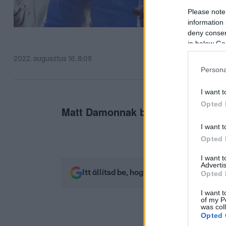
Please note
information 
deny consent
in below Go
2022. augusztus 16. 8:08
Persona
I want t
Opted 
Matt Damonnak biztosan van megh
I want t
Opted 
I want 
Advertis
Itt állítsd be, hogy az RTL.hu az elsők 
Opted 
I want t
of my P
was col
Opted 