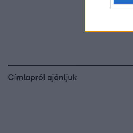
Címlapról ajánljuk