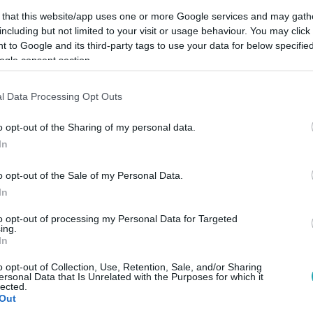
 that this website/app uses one or more Google services and may gath
including but not limited to your visit or usage behaviour. You may click 
 to Google and its third-party tags to use your data for below specifi
ogle consent section.
Link másolása
l Data Processing Opt Outs
o opt-out of the Sharing of my personal data.
In
ívója.
o opt-out of the Sale of my Personal Data.
In
to opt-out of processing my Personal Data for Targeted
ing.
között legyen a Google-találatokban!
In
o opt-out of Collection, Use, Retention, Sale, and/or Sharing
ersonal Data that Is Unrelated with the Purposes for which it
lected.
Out