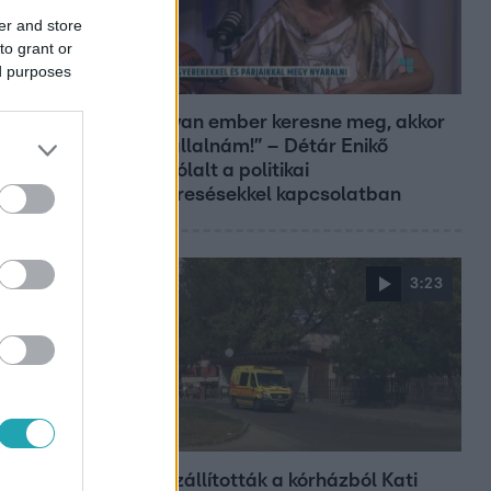
er and store
to grant or
ed purposes
Reggeli
„Ha olyan ember keresne meg, akkor
sem vállalnám!” – Détár Enikő
megszólalt a politikai
megkeresésekkel kapcsolatban
3:23
Fókusz
Hazaszállították a kórházból Kati