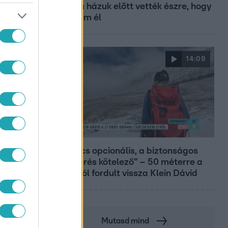
nénit, a házuk előtt vették észre, hogy
már nem él
14:09
Reggeli
„A csúcs opcionális, a biztonságos
hazatérés kötelező” – 50 méterre a
csúcstól fordult vissza Klein Dávid
Mutasd mind