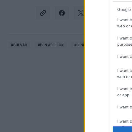
Google 
I want t
web or d
I want t
purpose
#
BULVÁR
#
BEN AFFLECK
#
JENNIFER LOPEZ
#
ESKÜV
I want 
I want t
web or d
I want t
or app.
I want t
I want t
authenti