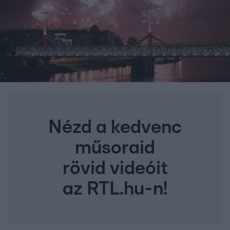
Nézd a kedvenc
műsoraid
rövid videóit
az RTL.hu-n!