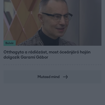
Bulvár
Otthagyta a rádiózást, most óceánjáró hajón
dolgozik Garami Gábor
Mutasd mind