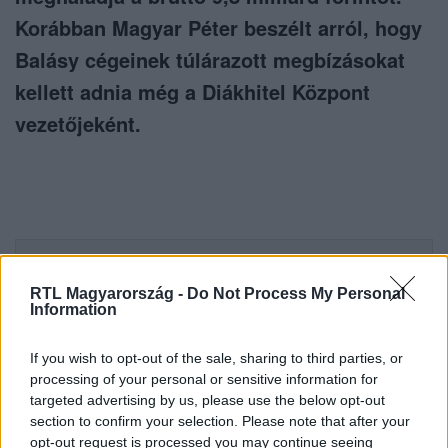
Korábban Magyar Péter beszélt arról, hogy
Balásy cégeinek túlárazott megbízásokat
kellett adnia még a Diákhitel Központ
vezetőjeként.
Itt állítsd be, hogy az RTL.hu az elsők között
legyen a Google-találatokban!
RTL Magyarország -
Do Not Process My Personal
Information
If you wish to opt-out of the sale, sharing to third parties, or
processing of your personal or sensitive information for
targeted advertising by us, please use the below opt-out
section to confirm your selection. Please note that after your
opt-out request is processed you may continue seeing