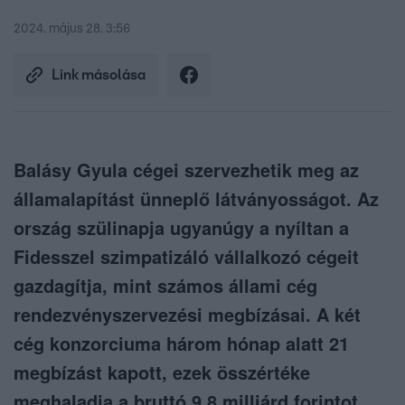
2024. május 28. 3:56
Link másolása
Balásy Gyula cégei szervezhetik meg az
államalapítást ünneplő látványosságot. Az
ország szülinapja ugyanúgy a nyíltan a
Fidesszel szimpatizáló vállalkozó cégeit
gazdagítja, mint számos állami cég
rendezvényszervezési megbízásai. A két
cég konzorciuma három hónap alatt 21
megbízást kapott, ezek összértéke
meghaladja a bruttó 9,8 milliárd forintot.