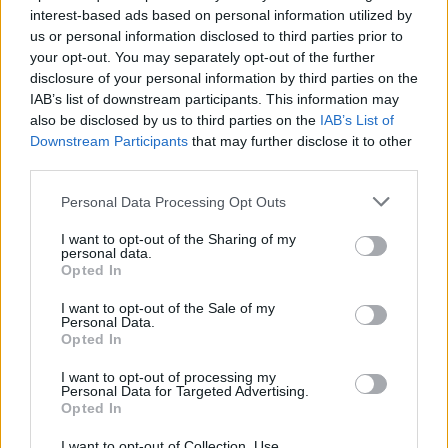
interest-based ads based on personal information utilized by
us or personal information disclosed to third parties prior to
your opt-out. You may separately opt-out of the further
disclosure of your personal information by third parties on the
Kövess minket, és értesülj a friss hírekről a
IAB’s list of downstream participants. This information may
also be disclosed by us to third parties on the
IAB’s List of
Facebookon is!
Downstream Participants
that may further disclose it to other
third parties.
Követem
Please note that this website/app uses one or more Google
Personal Data Processing Opt Outs
services and may gather and store information including but
not limited to your visit or usage behaviour. You may click to
I want to opt-out of the Sharing of my
personal data.
grant or deny consent to Google and its third-party tags to
Opted In
use your data for below specified purposes in below Google
consent section.
I want to opt-out of the Sale of my
#
BELFÖLD
#
TŰZIJÁTÉK
#
BALÁSY GYULA
Personal Data.
Opted In
#
KÖZBESZERZÉS
#
AUGUSZTUS 20.
I want to opt-out of processing my
#
NEMZETI KOMMUNIKÁCIÓS HIVATAL
#
MA
Personal Data for Targeted Advertising.
Opted In
I want to opt-out of Collection, Use,