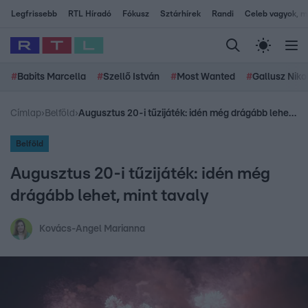
Legfrissebb
RTL Híradó
Fókusz
Sztárhírek
Randi
Celeb vagyok, me
#
Babits Marcella
#
Szellő István
#
Most Wanted
#
Gallusz Niko
Címlap
›
Belföld
›
Augusztus 20-i tűzijáték: idén még drágább lehet, mint tavaly
Belföld
Augusztus 20-i tűzijáték: idén még
drágább lehet, mint tavaly
Kovács-Angel Marianna