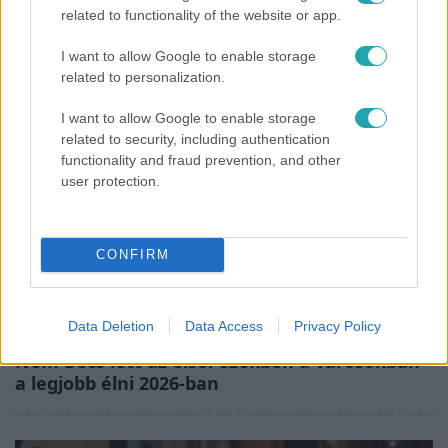
related to functionality of the website or app.
Bódi Guszti és Margó büszkén jelentették be:
megvan a család első diplomása
I want to allow Google to enable storage
related to personalization.
I want to allow Google to enable storage
related to security, including authentication
functionality and fraud prevention, and other
user protection.
CONFIRM
Nagyvilág
Data Deletion
Data Access
Privacy Policy
Nem Bécs lett az első: ezekben a városokban
a legjobb élni 2026-ban