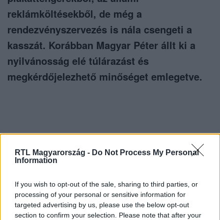
reklámköltésekből, de még a
rendezvényszervezés is nála csengeti a
kasszát. Korábban Magyar Péter állt ki a
nyilvánosság elé túlárazást és
megkérdőjelezhető minőséget emlegetve.
Itt állítsd be, hogy az RTL.hu az elsők között
RTL Magyarország -
Do Not Process My Personal
legyen a Google-találatokban!
Information
If you wish to opt-out of the sale, sharing to third parties, or
processing of your personal or sensitive information for
targeted advertising by us, please use the below opt-out
section to confirm your selection. Please note that after your