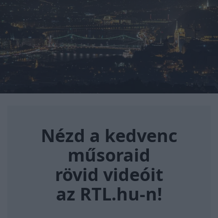
Nézd a kedvenc műsoraid rövi
Nézd a kedvenc
műsoraid
rövid videóit
az RTL.hu-n!