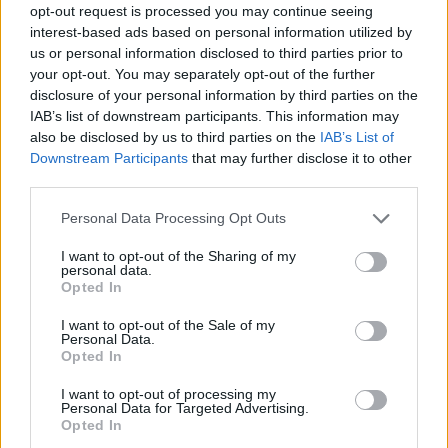
opt-out request is processed you may continue seeing
interest-based ads based on personal information utilized by
us or personal information disclosed to third parties prior to
your opt-out. You may separately opt-out of the further
disclosure of your personal information by third parties on the
IAB’s list of downstream participants. This information may
Kövess minket, és értesülj a friss
also be disclosed by us to third parties on the
IAB’s List of
hírekről a Facebookon is!
Downstream Participants
that may further disclose it to other
third parties.
Követem
Please note that this website/app uses one or more Google
Personal Data Processing Opt Outs
services and may gather and store information including but
not limited to your visit or usage behaviour. You may click to
I want to opt-out of the Sharing of my
personal data.
grant or deny consent to Google and its third-party tags to
Opted In
use your data for below specified purposes in below Google
consent section.
I want to opt-out of the Sale of my
Personal Data.
#
BELFÖLD
#
BALÁSY GYULA
Opted In
#
NEMZETI KOMMUNIKÁCIÓS HIVATAL
#
K-MONITOR
I want to opt-out of processing my
Personal Data for Targeted Advertising.
#
KÖZBESZERZÉS
#
MA
Opted In