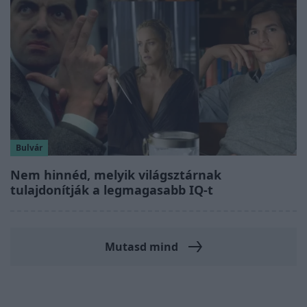
Bulvár
Nem hinnéd, melyik világsztárnak
tulajdonítják a legmagasabb IQ-t
Mutasd mind