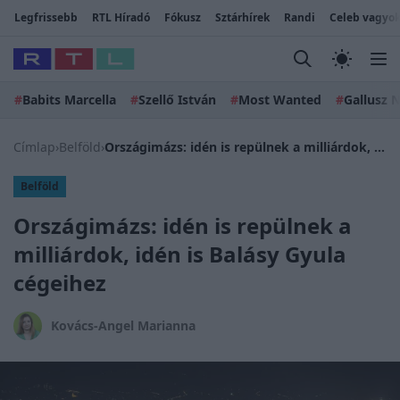
Legfrissebb
RTL Híradó
Fókusz
Sztárhírek
Randi
Celeb vagyok
#
Babits Marcella
#
Szellő István
#
Most Wanted
#
Gallusz N
Címlap
›
Belföld
›
Országimázs: idén is repülnek a milliárdok, idén is Balásy Gyula cégeihez
Belföld
Országimázs: idén is repülnek a
milliárdok, idén is Balásy Gyula
cégeihez
Kovács-Angel Marianna