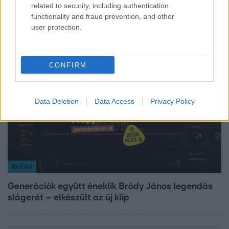
related to security, including authentication
Ennek a 3 csillagjegynek váratlan sikereket hozhat
functionality and fraud prevention, and other
a hét
user protection.
CONFIRM
Data Deletion
Data Access
Privacy Policy
Belföld
Generációk együtt éneklik Bródy János legendás
slágerét – elkészült az új klip