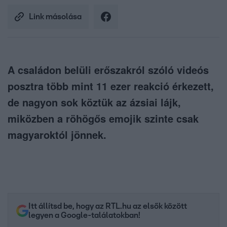
Link másolása
A családon belüli erőszakról szóló videós
posztra több mint 11 ezer reakció érkezett,
de nagyon sok köztük az ázsiai lájk,
miközben a röhögős emojik szinte csak
magyaroktól jönnek.
Itt állítsd be, hogy az RTL.hu az elsők között
legyen a Google-találatokban!