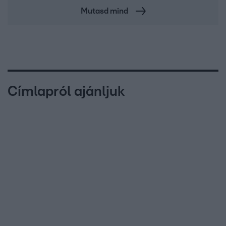
Mutasd mind
Címlapról ajánljuk