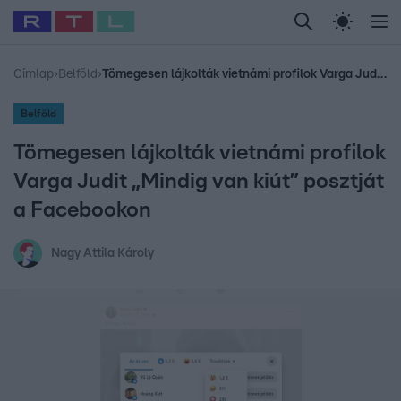
Legfrissebb
RTL Híradó
Fókusz
Sztárhírek
Randi
Celeb vagyok, me
#
Babits Marcella
#
Szellő István
#
Most Wanted
#
Gallusz Niko
Címlap
›
Belföld
›
Tömegesen lájkolták vietnámi profilok Varga Judit „Mindig van kiút” posztját a Facebookon
Belföld
Tömegesen lájkolták vietnámi profilok
Varga Judit „Mindig van kiút” posztját
a Facebookon
Nagy Attila Károly