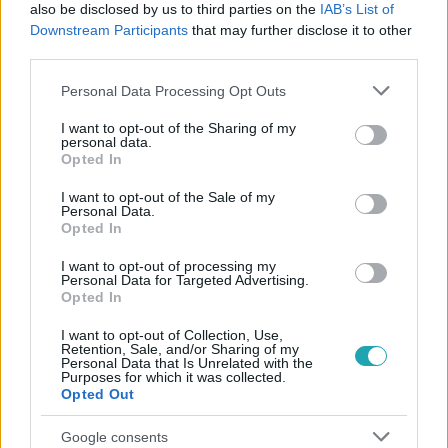
#
BELFÖLD
#
VARGA JUDIT
#
MAGYAR PÉTER
also be disclosed by us to third parties on the
IAB’s List of
Downstream Participants
that may further disclose it to other
#
CSALÁDON BELÜLI ERŐSZAK
#
FACEBOOK
third parties.
#
KAMUPROFIL
#
VIETNÁM
Please note that this website/app uses one or more Google
Personal Data Processing Opt Outs
services and may gather and store information including but
not limited to your visit or usage behaviour. You may click to
I want to opt-out of the Sharing of my
personal data.
grant or deny consent to Google and its third-party tags to
Opted In
use your data for below specified purposes in below Google
consent section.
I want to opt-out of the Sale of my
Personal Data.
Opted In
Népszerű
I want to opt-out of processing my
Personal Data for Targeted Advertising.
Opted In
I want to opt-out of Collection, Use,
Retention, Sale, and/or Sharing of my
Personal Data that Is Unrelated with the
Purposes for which it was collected.
Opted Out
Google consents