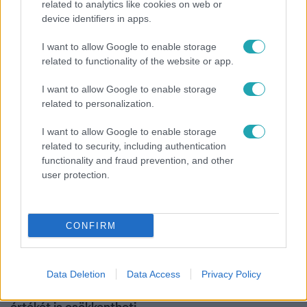
related to analytics like cookies on web or
device identifiers in apps.
Kultúra
I want to allow Google to enable storage
Hosszú Katinka a dokumentumfilmjében Shane
related to functionality of the website or app.
Tusupról: A medencében minden működött
I want to allow Google to enable storage
related to personalization.
I want to allow Google to enable storage
related to security, including authentication
functionality and fraud prevention, and other
user protection.
CONFIRM
Életmód
Data Deletion
Data Access
Privacy Policy
Ez a 3 népszerű kerti növény akár az ingatlanod