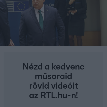
Nézd a kedvenc
műsoraid
rövid videóit
az RTL.hu-n!