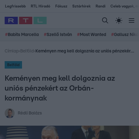
Legfrissebb
RTL Híradó
Fókusz
Sztárhírek
Randi
Celeb vagyok, me
#
Babits Marcella
#
Szellő István
#
Most Wanted
#
Gallusz Niko
Címlap
›
Belföld
›
Keményen meg kell dolgoznia az uniós pénzekért az Orbán-kormánynak
Belföld
Keményen meg kell dolgoznia az
uniós pénzekért az Orbán-
kormánynak
Rédli Balázs