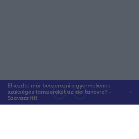
Elkezdte már beszerezni a gyermekének
szükséges tanszereket az idei tanévre? -
Szavazz itt!