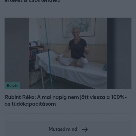
értékét is csökkentheti
Bulvár
Rubint Réka: A mai napig nem jött vissza a 100%-
os tüdőkapacitásom
Mutasd mind