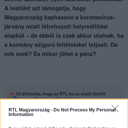
A testület azt támogatja, hogy
Magyarország kaphasson a koronavírus-
járvány miatt létrehozott helyreállítási
alapból – de ebből is csak akkor utalnak, ha
a kormány szigorú feltételeket teljesít. De
mik ezek? És mikor jöhet a pénz?
Itt állítsd be, hogy az RTL.hu az elsők között
legyen a Google-találatokban!
RTL Magyarország -
Do Not Process My Personal
Information