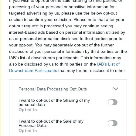
If you wish to opt-out of the sale, sharing to third parties, or
processing of your personal or sensitive information for
targeted advertising by us, please use the below opt-out
section to confirm your selection. Please note that after your
opt-out request is processed you may continue seeing
interest-based ads based on personal information utilized by
us or personal information disclosed to third parties prior to
your opt-out. You may separately opt-out of the further
Kövess minket, és értesülj a friss hírekről a
disclosure of your personal information by third parties on the
Facebookon is!
IAB’s list of downstream participants. This information may
also be disclosed by us to third parties on the
IAB’s List of
Downstream Participants
that may further disclose it to other
Követem
third parties.
Please note that this website/app uses one or more Google
Personal Data Processing Opt Outs
services and may gather and store information including but
not limited to your visit or usage behaviour. You may click to
I want to opt-out of the Sharing of my
personal data.
grant or deny consent to Google and its third-party tags to
Opted In
use your data for below specified purposes in below Google
#
BELFÖLD
#
EU-PÉNZ
#
BEFAGYASZTÁS
consent section.
I want to opt-out of the Sale of my
#
UNIÓS TÁMOGATÁS
#
ORBÁN-KORMÁNY
Personal Data.
Opted In
#
EURÓPAI BIZOTTSÁG
#
HELYREÁLLÍTÁSI ALAP