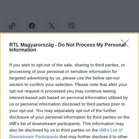
RTL Magyarország -
Do Not Process My Personal
Information
Kövess minket, és értesülj a friss hírekről a
Facebookon is!
If you wish to opt-out of the sale, sharing to third parties, or
processing of your personal or sensitive information for
targeted advertising by us, please use the below opt-out
Követem
section to confirm your selection. Please note that after your
opt-out request is processed you may continue seeing
interest-based ads based on personal information utilized by
us or personal information disclosed to third parties prior to
your opt-out. You may separately opt-out of the further
disclosure of your personal information by third parties on the
#
BELFÖLD
#
BOMBA
#
VILÁGHÁBORÚ
IAB’s list of downstream participants. This information may
also be disclosed by us to third parties on the
IAB’s List of
#
JÓZSEFVÁROS
#
TŰZSZERÉSZEK
Downstream Participants
that may further disclose it to other