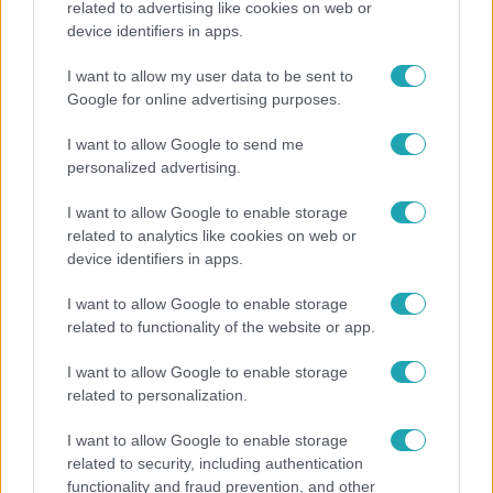
related to advertising like cookies on web or
device identifiers in apps.
Véget ért a közös munka! Balogh Levente
elbúcsúzott Az álommeló győztesétől
I want to allow my user data to be sent to
Google for online advertising purposes.
I want to allow Google to send me
17:24
personalized advertising.
I want to allow Google to enable storage
related to analytics like cookies on web or
device identifiers in apps.
I want to allow Google to enable storage
related to functionality of the website or app.
Reggeli
I want to allow Google to enable storage
related to personalization.
„Ha olyan ember keresne meg, akkor sem
vállalnám!” – Détár Enikő megszólalt a politikai
I want to allow Google to enable storage
megkeresésekkel kapcsolatban
related to security, including authentication
functionality and fraud prevention, and other