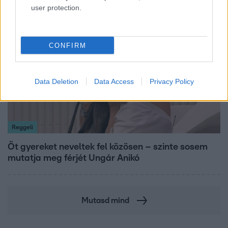
user protection.
13:37
CONFIRM
Data Deletion
Data Access
Privacy Policy
Reggeli
Öt gyereket neveltek fel közösen – szinte sosem
mutatja meg férjét Ungár Anikó
Mutasd mind