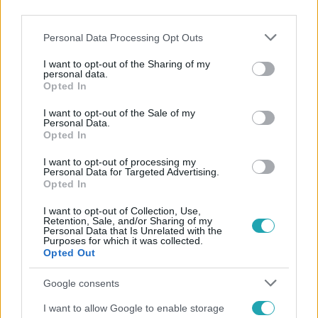
third parties.
Please note that this website/app uses one or more Google
Personal Data Processing Opt Outs
services and may gather and store information including but
not limited to your visit or usage behaviour. You may click to
I want to opt-out of the Sharing of my
personal data.
grant or deny consent to Google and its third-party tags to
Opted In
use your data for below specified purposes in below Google
Népszerű
consent section.
I want to opt-out of the Sale of my
Personal Data.
Opted In
I want to opt-out of processing my
Personal Data for Targeted Advertising.
Opted In
I want to opt-out of Collection, Use,
Retention, Sale, and/or Sharing of my
Personal Data that Is Unrelated with the
Purposes for which it was collected.
Opted Out
Google consents
I want to allow Google to enable storage
Bulvár