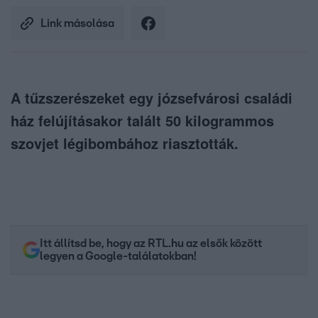
Link másolása
A tűzszerészeket egy józsefvárosi családi
ház felújításakor talált 50 kilogrammos
szovjet légibombához riasztották.
Itt állítsd be, hogy az RTL.hu az elsők között
legyen a Google-találatokban!