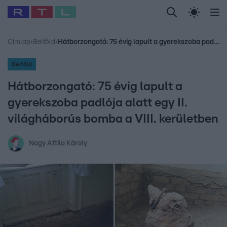
Legfrissebb
RTL Híradó
Fókusz
Sztárhírek
Randi
Celeb vagyok, me
#
Babits Marcella
#
Szellő István
#
Most Wanted
#
Gallusz Niko
Címlap
›
Belföld
›
Hátborzongató: 75 évig lapult a gyerekszoba padlója alatt egy II. világháborús bomba a VIII. kerületben
Belföld
Hátborzongató: 75 évig lapult a
gyerekszoba padlója alatt egy II.
világháborús bomba a VIII. kerületben
Nagy Attila Károly