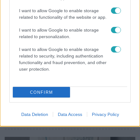
Már nagymama, de a fiai is kész férfiak: friss fotón
I want to allow Google to enable storage
Szandi fiai
related to functionality of the website or app.
I want to allow Google to enable storage
related to personalization.
I want to allow Google to enable storage
related to security, including authentication
functionality and fraud prevention, and other
user protection.
CONFIRM
Bulvár
„Téged. Engem. Minket.” – Emilio és Tina szerelmes
Data Deletion
Data Access
Privacy Policy
vallomása sokakat megérinthet