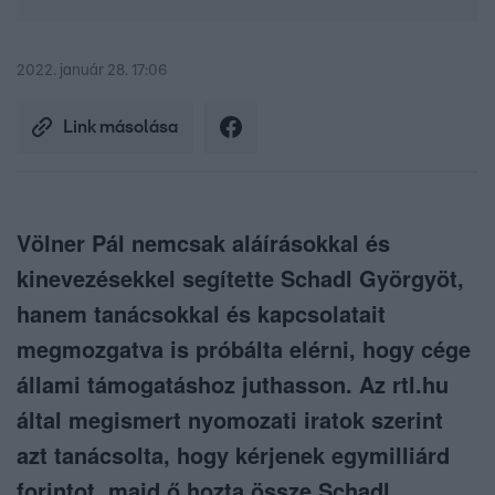
2022. január 28. 17:06
Link másolása
Völner Pál nemcsak aláírásokkal és
kinevezésekkel segítette Schadl Györgyöt,
hanem tanácsokkal és kapcsolatait
megmozgatva is próbálta elérni, hogy cége
állami támogatáshoz juthasson. Az rtl.hu
által megismert nyomozati iratok szerint
azt tanácsolta, hogy kérjenek egymilliárd
forintot, majd ő hozta össze Schadl