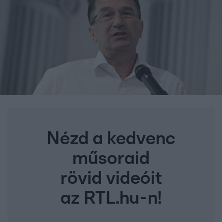
Nézd a kedvenc
műsoraid
rövid videóit
az RTL.hu-n!