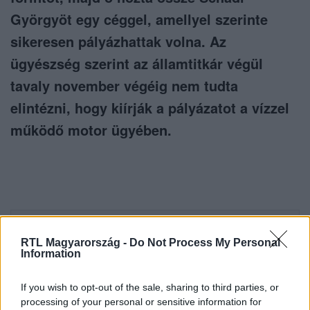
Györgyöt egy céggel, amellyel szerinte
sikeresen pályázhattak volna. Az
ügyészség szerint az államtitkár végül
tavaly november végéig nem tudta
elintézni, hogy kiírják a pályázatot a vízzel
működő motor ügyében.
Itt állítsd be, hogy az RTL.hu az elsők között
legyen a Google-találatokban!
RTL Magyarország -
Do Not Process My Personal
Information
If you wish to opt-out of the sale, sharing to third parties, or
processing of your personal or sensitive information for