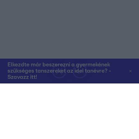
Elkezdte már beszerezni a gyermekének
szükséges tanszereket az idei tanévre? -
Szavazz itt!