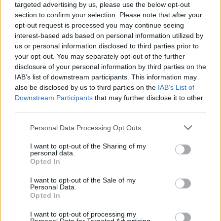
targeted advertising by us, please use the below opt-out
section to confirm your selection. Please note that after your
opt-out request is processed you may continue seeing
interest-based ads based on personal information utilized by
us or personal information disclosed to third parties prior to
your opt-out. You may separately opt-out of the further
disclosure of your personal information by third parties on the
IAB’s list of downstream participants. This information may
Kövess minket, és értesülj a friss hírekről a
also be disclosed by us to third parties on the
IAB’s List of
Facebookon is!
Downstream Participants
that may further disclose it to other
third parties.
Követem
Please note that this website/app uses one or more Google
Personal Data Processing Opt Outs
services and may gather and store information including but
not limited to your visit or usage behaviour. You may click to
I want to opt-out of the Sharing of my
personal data.
grant or deny consent to Google and its third-party tags to
Opted In
use your data for below specified purposes in below Google
consent section.
I want to opt-out of the Sale of my
#
BELFÖLD
#
VÖLNER PÁL
#
VÖLNER-ÜGY
Personal Data.
Opted In
#
SCHADL GYÖRGY
#
PÁLYÁZAT
I want to opt-out of processing my