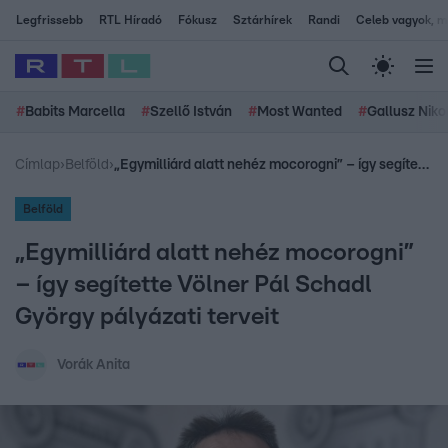
Legfrissebb
RTL Híradó
Fókusz
Sztárhírek
Randi
Celeb vagyok, me
#
Babits Marcella
#
Szellő István
#
Most Wanted
#
Gallusz Niko
Címlap
›
Belföld
›
„Egymilliárd alatt nehéz mocorogni” – így segítette Völner Pál Schadl György pályázati terveit
Belföld
„Egymilliárd alatt nehéz mocorogni”
– így segítette Völner Pál Schadl
György pályázati terveit
Vorák Anita