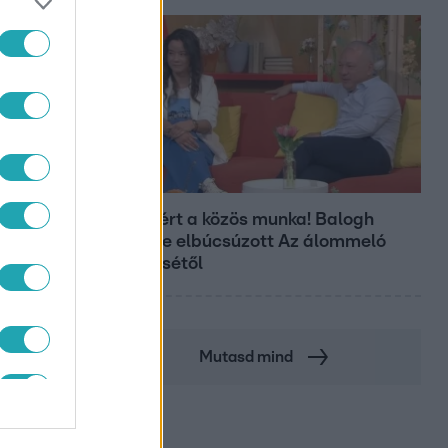
Bulvár
Véget ért a közös munka! Balogh
Levente elbúcsúzott Az álommeló
győztesétől
Mutasd mind