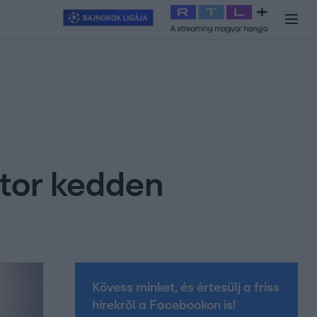
y
#
RTL+
#
Exek csatája 2026
#
Celeb vagyok, ments ki innen
#
H
ktor kedden
Kövess minket, és értesülj a friss
hírekről a Facebookon is!