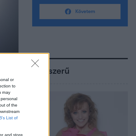
Követem
Népszerű
sonal or
ection to
ou may
 personal
out of the
 downstream
B’s List of
er and store