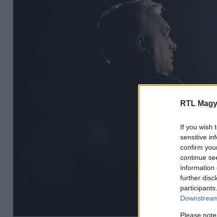
RTL Magy
If you wish 
sensitive in
confirm you
continue se
information 
further disc
participants
Downstream 
Please note