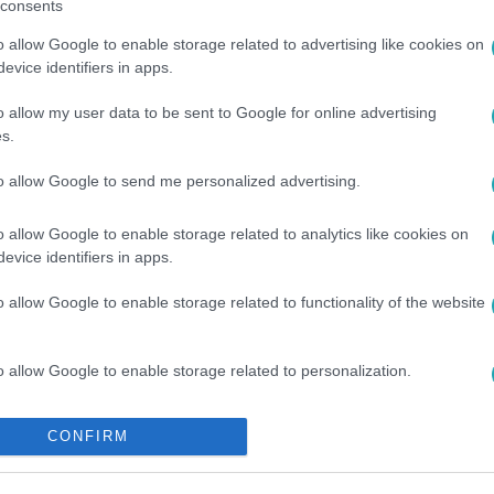
consents
o allow Google to enable storage related to advertising like cookies on
evice identifiers in apps.
o allow my user data to be sent to Google for online advertising
s.
to allow Google to send me personalized advertising.
ZTERELNÖK
#
FÜGGETLEN MÉDIA
o allow Google to enable storage related to analytics like cookies on
evice identifiers in apps.
o allow Google to enable storage related to functionality of the website
o allow Google to enable storage related to personalization.
o allow Google to enable storage related to security, including
CONFIRM
cation functionality and fraud prevention, and other user protection.