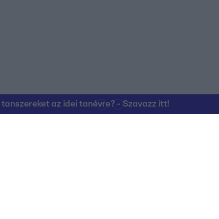
nszereket az idei tanévre? - Szavazz itt!
Kapcsolat
RTL Group Beszál
Magatartási Kó
az RTL+-on
Vállalati hírek