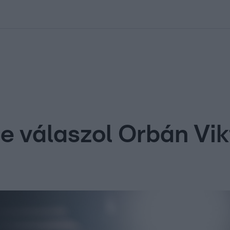
kolett
#
Időjárás
#
RTL műsor
#
Víz
#
Magyar Péter
#
Csillagjeg
re válaszol Orbán Vi