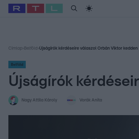
#
Babits Marcella
#
Szellő István
#
Most Wanted
#
Gallusz Ni
Címlap
›
Belföld
›
Újságírók kérdéseire válaszol Orbán Viktor kedden
Belföld
Újságírók kérdései
Nagy Attila Károly
Vorák Anita