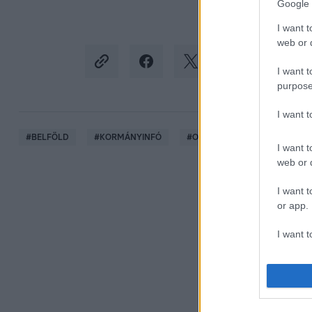
Google 
I want t
web or d
I want t
purpose
I want 
#
BELFÖLD
#
KORMÁNYINFÓ
#
ORBÁN VIKTOR
#
MINIS
I want t
web or d
I want t
or app.
I want t
I want t
authenti