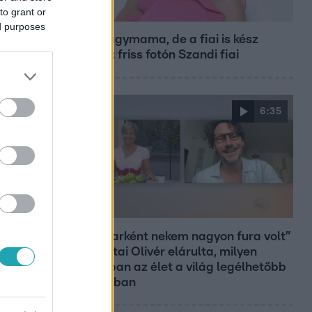
to grant or
Bulvár
ed purposes
Már nagymama, de a fiai is kész
férfiak: friss fotón Szandi fiai
6:35
Reggeli
„Magyarként nekem nagyon fura volt”
– Pusztai Olivér elárulta, milyen
valójában az élet a világ legélhetőbb
városában