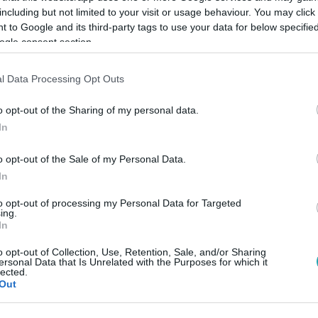
including but not limited to your visit or usage behaviour. You may click 
 to Google and its third-party tags to use your data for below specifi
ogle consent section.
Link másolása
l Data Processing Opt Outs
o opt-out of the Sharing of my personal data.
gyszer-kétszer áll a sajtó elé, interjút
In
külföldi lapoknak ad.
o opt-out of the Sale of my Personal Data.
In
to opt-out of processing my Personal Data for Targeted
ing.
In
o opt-out of Collection, Use, Retention, Sale, and/or Sharing
ersonal Data that Is Unrelated with the Purposes for which it
lected.
között legyen a Google-találatokban!
Out