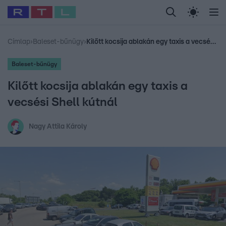
Legfrissebb
RTL Híradó
Fókusz
Sztárhírek
Randi
Celeb vagyok, me
#
Babits Marcella
#
Szellő István
#
Most Wanted
#
Gallusz Niko
Címlap
›
Baleset-bűnügy
›
Kilőtt kocsija ablakán egy taxis a vecsési Shell kútnál
Baleset-bűnügy
Kilőtt kocsija ablakán egy taxis a
vecsési Shell kútnál
Nagy Attila Károly