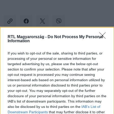
RTL Magyarország -
Do Not Process My Personal
Information
Kövess minket, és értesülj a friss hírekről a
Facebookon is!
If you wish to opt-out of the sale, sharing to third parties, or
processing of your personal or sensitive information for
targeted advertising by us, please use the below opt-out
Követem
section to confirm your selection. Please note that after your
opt-out request is processed you may continue seeing
interest-based ads based on personal information utilized by
us or personal information disclosed to third parties prior to
your opt-out. You may separately opt-out of the further
disclosure of your personal information by third parties on the
#
BALESET-BŰNÜGY
#
BŰNÜGY
#
TAXIS
IAB’s list of downstream participants. This information may
also be disclosed by us to third parties on the
IAB’s List of
#
LÖVÖLDÖZÖTT
#
VECSÉS
#
PEST MEGYE
Downstream Participants
that may further disclose it to other