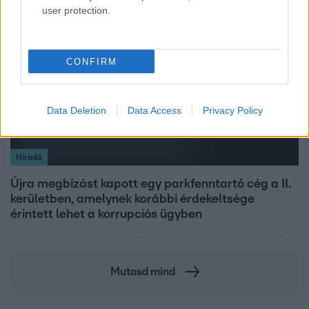
user protection.
3:19
CONFIRM
Data Deletion
Data Access
Privacy Policy
Híradó
Újra megbízást kapott egy parkfenntartó cég a II.
kerületben, amelynek korábbi érdekeltsége
érintett lehet a korrupciós ügyben
Mutasd mind