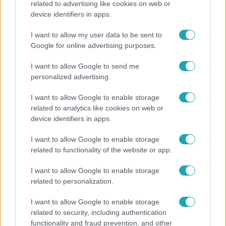
related to advertising like cookies on web or
device identifiers in apps.
"Nekem ő volt a herceg fehér lovon" - Széphalmi
Juliska nem bánja, hogy hozzáment Sánta Lacihoz
I want to allow my user data to be sent to
Google for online advertising purposes.
I want to allow Google to send me
personalized advertising.
I want to allow Google to enable storage
related to analytics like cookies on web or
device identifiers in apps.
I want to allow Google to enable storage
related to functionality of the website or app.
Életmód
I want to allow Google to enable storage
related to personalization.
Elviselhetetlen a forróság a hálóban? Mutatjuk a
módszert, amivel klíma nélkül is lehűtheted
I want to allow Google to enable storage
related to security, including authentication
functionality and fraud prevention, and other