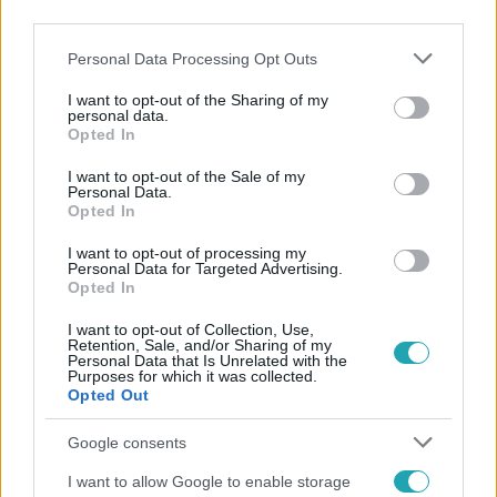
third parties.
Please note that this website/app uses one or more Google
Personal Data Processing Opt Outs
services and may gather and store information including but
not limited to your visit or usage behaviour. You may click to
I want to opt-out of the Sharing of my
personal data.
grant or deny consent to Google and its third-party tags to
Opted In
use your data for below specified purposes in below Google
Népszerű
consent section.
I want to opt-out of the Sale of my
Personal Data.
Opted In
I want to opt-out of processing my
Personal Data for Targeted Advertising.
Opted In
I want to opt-out of Collection, Use,
Retention, Sale, and/or Sharing of my
Personal Data that Is Unrelated with the
Purposes for which it was collected.
Opted Out
Google consents
I want to allow Google to enable storage
Bulvár