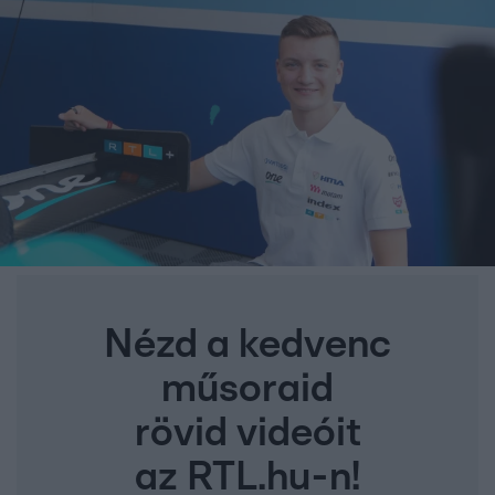
Nézd a kedvenc
műsoraid
rövid videóit
az RTL.hu-n!