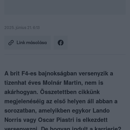
2025. június 21. 6:13
Link másolása
A brit F4-es bajnokságban versenyzik a
tizenhat éves Molnár Martin, nem is
akárhogyan. Összetettben cikkünk
megjelenéséig az első helyen áll abban a
sorozatban, amelyikben egykor Lando
Norris vagy Oscar Piastri is elkezdett
versenyezni. De hogyan indult a karrierje?