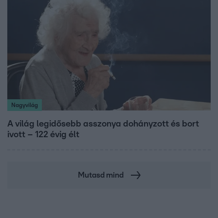
Nagyvilág
A világ legidősebb asszonya dohányzott és bort
ivott – 122 évig élt
Mutasd mind