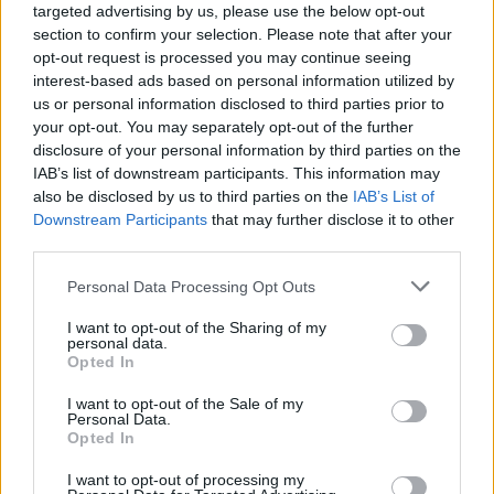
targeted advertising by us, please use the below opt-out
section to confirm your selection. Please note that after your
opt-out request is processed you may continue seeing
interest-based ads based on personal information utilized by
us or personal information disclosed to third parties prior to
your opt-out. You may separately opt-out of the further
Kövess minket, és értesülj a friss hírekről a
disclosure of your personal information by third parties on the
Facebookon is!
IAB’s list of downstream participants. This information may
also be disclosed by us to third parties on the
IAB’s List of
Downstream Participants
that may further disclose it to other
Követem
third parties.
Please note that this website/app uses one or more Google
Personal Data Processing Opt Outs
services and may gather and store information including but
not limited to your visit or usage behaviour. You may click to
I want to opt-out of the Sharing of my
personal data.
grant or deny consent to Google and its third-party tags to
Opted In
use your data for below specified purposes in below Google
#
AUTÓ
#
INTERJÚK
#
MOLNÁR MARTIN
#
F4
consent section.
I want to opt-out of the Sale of my
#
PILÓTA
#
AUTÓVERSENYZÉS
#
FORMA1
#
SPORT
Personal Data.
Opted In
#
INTERJÚ
#
RTL+
I want to opt-out of processing my