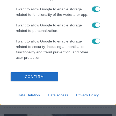
Ennek a 3 csillagjegynek váratlan sikereket hozhat
I want to allow Google to enable storage
a hét
related to functionality of the website or app.
I want to allow Google to enable storage
related to personalization.
I want to allow Google to enable storage
related to security, including authentication
functionality and fraud prevention, and other
user protection.
CONFIRM
Életmód
Gyakori tévhit dől meg a ventilátorról – így
Data Deletion
Data Access
Privacy Policy
érdemes használni a fizikus szerint