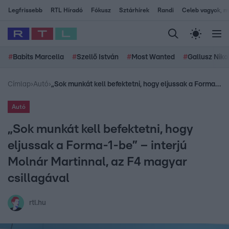
Legfrissebb
RTL Híradó
Fókusz
Sztárhírek
Randi
Celeb vagyok, me
#
Babits Marcella
#
Szellő István
#
Most Wanted
#
Gallusz Niko
Címlap
›
Autó
›
„Sok munkát kell befektetni, hogy eljussak a Forma-1-be” – interjú Molnár Martinnal, az F4 magyar csillagával
Autó
„Sok munkát kell befektetni, hogy
eljussak a Forma-1-be” – interjú
Molnár Martinnal, az F4 magyar
csillagával
rtl.hu