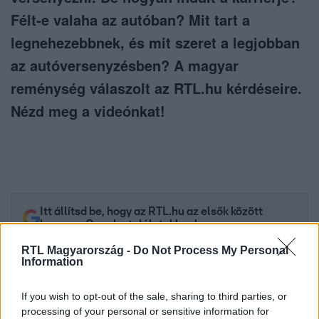
Félt-e valaha az autóban? Mit tart a
legnehezebbnek, és mit szeret a legjobban
az autóversenyzésben? A magyar
reménység válaszolt az RTL.hu kérdéseire.
Nézd meg a videónkat!
Itt állítsd be, hogy az RTL.hu az elsők között
legyen a Google-találatokban!
RTL Magyarország -
Do Not Process My Personal
Information
If you wish to opt-out of the sale, sharing to third parties, or
processing of your personal or sensitive information for