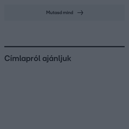
Mutasd mind
Címlapról ajánljuk