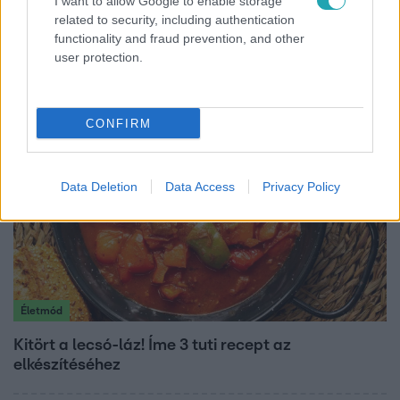
I want to allow Google to enable storage
related to security, including authentication
Lannert Judit az RTL-nek: Maradnak a
functionality and fraud prevention, and other
tankerületek és a Klebelsberg Központ, de
user protection.
átalakítják őket
CONFIRM
Data Deletion
Data Access
Privacy Policy
Életmód
Kitört a lecsó-láz! Íme 3 tuti recept az
elkészítéséhez