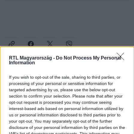
RTL Magyarország -
Do Not Process My Personal
Information
Kövess minket, és értesülj a friss hírekről a
If you wish to opt-out of the sale, sharing to third parties, or
Facebookon is!
processing of your personal or sensitive information for
targeted advertising by us, please use the below opt-out
Követem
section to confirm your selection. Please note that after your
opt-out request is processed you may continue seeing
interest-based ads based on personal information utilized by
us or personal information disclosed to third parties prior to
your opt-out. You may separately opt-out of the further
disclosure of your personal information by third parties on the
IAB’s list of downstream participants. This information may