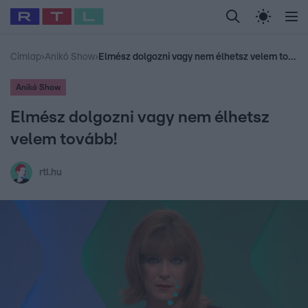
Legfrissebb
RTL Híradó
Fókusz
Sztárhírek
Randi
Celeb vagyok, me
#
Babits Marcella
#
Szellő István
#
Most Wanted
#
Gallusz Niko
Címlap
›
Anikó Show
›
Elmész dolgozni vagy nem élhetsz velem tovább!
Anikó Show
Elmész dolgozni vagy nem élhetsz
velem tovább!
rtl.hu