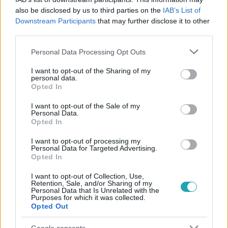
#
ANIKÓ SHOW
#
RTL GOLD
#
ANIKÓ #SHOW
also be disclosed by us to third parties on the
IAB’s List of
#
NÁDAI ANIKÓ
#
TALK SHOW
#
EGYÜTTÉLÉS
Downstream Participants
that may further disclose it to other
third parties.
#
BARÁTSÁG
#
SEGÍTSÉG
Please note that this website/app uses one or more Google
Personal Data Processing Opt Outs
services and may gather and store information including but
not limited to your visit or usage behaviour. You may click to
I want to opt-out of the Sharing of my
personal data.
grant or deny consent to Google and its third-party tags to
Opted In
use your data for below specified purposes in below Google
consent section.
I want to opt-out of the Sale of my
Personal Data.
Opted In
Népszerű
I want to opt-out of processing my
Personal Data for Targeted Advertising.
Opted In
I want to opt-out of Collection, Use,
Retention, Sale, and/or Sharing of my
Personal Data that Is Unrelated with the
Purposes for which it was collected.
Opted Out
Google consents