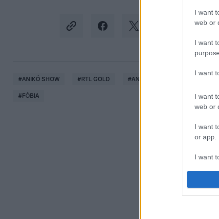
I want t
web or d
I want t
purpose
I want 
#
ANIKÓ SHOW
#
RTL GOLD
#
ANIKÓ #SHOW
#
NÁDAI A
I want t
#
FÓBIA
web or d
I want t
or app.
I want t
I want t
authenti