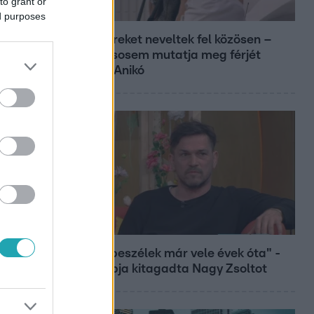
to grant or
Reggeli
ed purposes
Öt gyereket neveltek fel közösen –
szinte sosem mutatja meg férjét
Ungár Anikó
Bulvár
"Nem beszélek már vele évek óta" -
Édesapja kitagadta Nagy Zsoltot