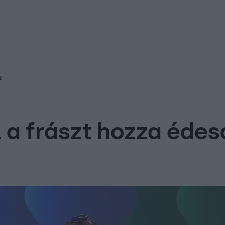
kolett
#
Időjárás
#
RTL műsor
#
Víz
#
Magyar Péter
#
Csillagjeg
a
 a frászt hozza édes