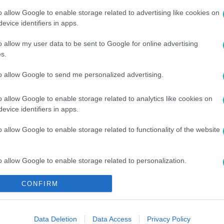
o allow Google to enable storage related to advertising like cookies on
evice identifiers in apps.
o allow my user data to be sent to Google for online advertising
s.
to allow Google to send me personalized advertising.
NIKÓ
#
TALK SHOW
#
HÜLLŐ
#
KISÁLLAT
#
RETTEGÉS
o allow Google to enable storage related to analytics like cookies on
evice identifiers in apps.
o allow Google to enable storage related to functionality of the website
o allow Google to enable storage related to personalization.
CONFIRM
o allow Google to enable storage related to security, including
cation functionality and fraud prevention, and other user protection.
Data Deletion
Data Access
Privacy Policy