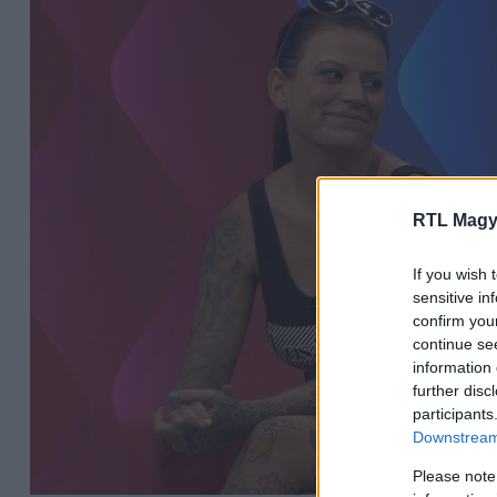
RTL Magy
If you wish 
sensitive in
confirm you
continue se
information 
further disc
participants
Downstream 
Please note