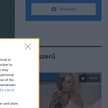
Követem
Népszerű
sonal or
ection to
ou may
 personal
13:37
out of the
 downstream
B’s List of
er and store