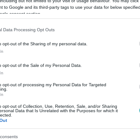
including but not limited to your visit or usage behaviour. You may click 
 to Google and its third-party tags to use your data for below specifi
ogle consent section.
Link másolása
l Data Processing Opt Outs
o opt-out of the Sharing of my personal data.
őkért, édesanyja azonban retteg tőlük. Most
In
 barátkozzon meg az állataival.
A teljes
o opt-out of the Sale of my Personal Data.
 Éva!
In
to opt-out of processing my Personal Data for Targeted
ing.
In
o opt-out of Collection, Use, Retention, Sale, and/or Sharing
között legyen a Google-találatokban!
ersonal Data that Is Unrelated with the Purposes for which it
lected.
Out
consents