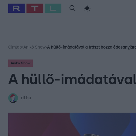
#
Babits Marcella
#
Szellő István
#
Most Wanted
#
Gallusz Ni
Címlap
›
Anikó Show
›
A hüllő-imádatával a frászt hozza édesanyjár
Anikó Show
A hüllő-imádatával
rtl.hu