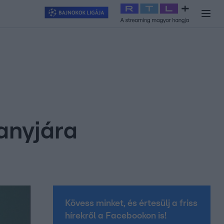
y
#
RTL+
#
Exek csatája 2026
#
Celeb vagyok, ments ki innen
#
H
anyjára
Kövess minket, és értesülj a friss
hírekről a Facebookon is!