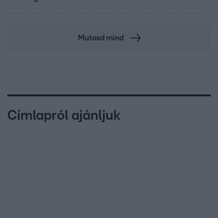
Mutasd mind
Címlapról ajánljuk