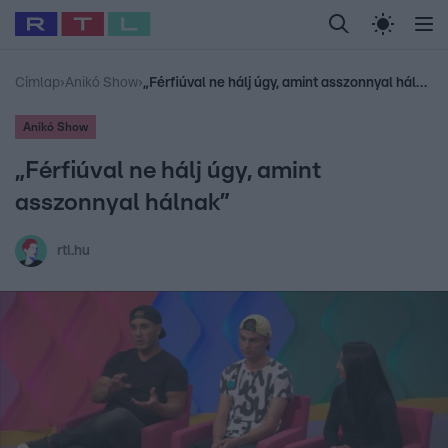
Legfrissebb
RTL Híradó
Fókusz
Sztárhírek
Randi
Celeb vagyok, me
#
Babits Marcella
#
Szellő István
#
Most Wanted
#
Gallusz Niko
Címlap
›
Anikó Show
›
„Férfiúval ne hálj úgy, amint asszonnyal hálnak”
Anikó Show
„Férfiúval ne hálj úgy, amint
asszonnyal hálnak”
rtl.hu