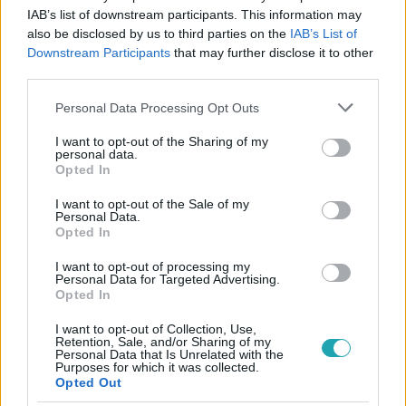
#
ANIKÓ SHOW
#
RTL GOLD
#
ANIKÓ #SHOW
IAB’s list of downstream participants. This information may
also be disclosed by us to third parties on the
IAB’s List of
#
NÁDAI ANIKÓ
#
TALK SHOW
#
BARÁTSÁG
Downstream Participants
that may further disclose it to other
#
SZERELEM
#
ELFOGADÁS
#
VALLÁS
#
BIBLIA
third parties.
#
POKOL
Please note that this website/app uses one or more Google
Personal Data Processing Opt Outs
services and may gather and store information including but
not limited to your visit or usage behaviour. You may click to
I want to opt-out of the Sharing of my
personal data.
grant or deny consent to Google and its third-party tags to
Opted In
use your data for below specified purposes in below Google
consent section.
I want to opt-out of the Sale of my
Personal Data.
Opted In
Népszerű
I want to opt-out of processing my
Personal Data for Targeted Advertising.
Opted In
I want to opt-out of Collection, Use,
Retention, Sale, and/or Sharing of my
Personal Data that Is Unrelated with the
Purposes for which it was collected.
Opted Out