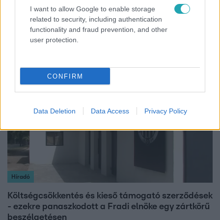
I want to allow Google to enable storage
Bulvár
related to security, including authentication
"Nem beszélek már vele évek óta" - Édesapja
functionality and fraud prevention, and other
kitagadta Nagy Zsoltot
user protection.
CONFIRM
2:56
Data Deletion
Data Access
Privacy Policy
Híradó
Költségcsökkentés és kieső támogató szerződések
- ezekre panaszkodott a Fradi elnöke egy zártkörű
beszélgetésen