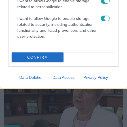
I want to allow Google to enable storage
related to personalization.
I want to allow Google to enable storage
related to security, including authentication
functionality and fraud prevention, and other
Híradó
user protection.
Az RTL Híradó riportja után renndőrök és
állatmentők hozták ki a magára hagyott kutyát
CONFIRM
3:14
Data Deletion
Data Access
Privacy Policy