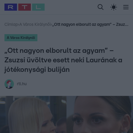
Legfrissebb
RTL Híradó
Fókusz
Sztárhírek
Randi
Celeb vagyok, me
#
Babits Marcella
#
Szellő István
#
Most Wanted
#
Gallusz Niko
Címlap
›
A Város Királynői
›
„Ott nagyon elborult az agyam” – Zsuzsi üvöltve esett neki Laurának a jótékonysági buliján
A Város Királynői
„Ott nagyon elborult az agyam” –
Zsuzsi üvöltve esett neki Laurának a
jótékonysági buliján
rtl.hu