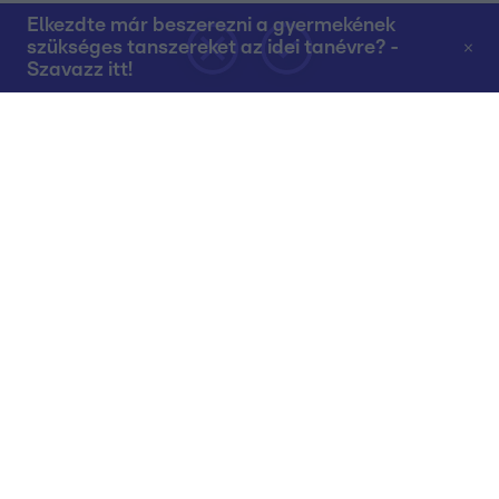
Elkezdte már beszerezni a gyermekének
szükséges tanszereket az idei tanévre? -
Szavazz itt!
Rólunk
Teljes adások az RTL+-on
Műsorújság
Összes műsor