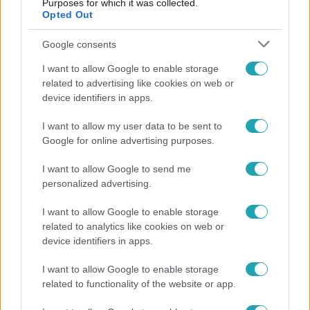
Purposes for which it was collected.
Opted Out
Google consents
I want to allow Google to enable storage
related to advertising like cookies on web or
device identifiers in apps.
I want to allow my user data to be sent to
Google for online advertising purposes.
Bulvár
I want to allow Google to send me
„Attól féltem, nem fogja túlélni” – megrázó
personalized advertising.
vallomást tett Nyári Dia a kislánya műtétjéről
I want to allow Google to enable storage
related to analytics like cookies on web or
device identifiers in apps.
2:14
I want to allow Google to enable storage
related to functionality of the website or app.