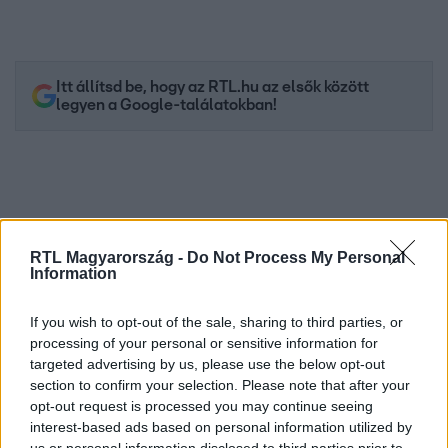
Itt állítsd be, hogy az RTL.hu az elsők között
legyen a Google-találatokban!
RTL Magyarország -
Do Not Process My Personal
Information
If you wish to opt-out of the sale, sharing to third parties, or
processing of your personal or sensitive information for
targeted advertising by us, please use the below opt-out
Kövess minket, és értesülj a friss hírekről a
section to confirm your selection. Please note that after your
Facebookon is!
opt-out request is processed you may continue seeing
interest-based ads based on personal information utilized by
Követem