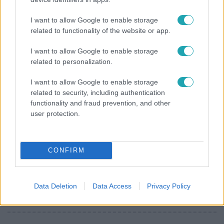
"Nem beszélek már vele évek óta" - Édesapja
I want to allow Google to enable storage
kitagadta Nagy Zsoltot
related to functionality of the website or app.
I want to allow Google to enable storage
related to personalization.
I want to allow Google to enable storage
related to security, including authentication
functionality and fraud prevention, and other
user protection.
CONFIRM
Életmód
Elviselhetetlen a forróság a hálóban? Mutatjuk a
Data Deletion
Data Access
Privacy Policy
módszert, amivel klíma nélkül is lehűtheted