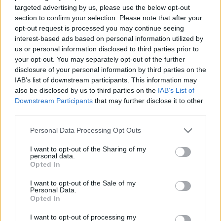
targeted advertising by us, please use the below opt-out
section to confirm your selection. Please note that after your
opt-out request is processed you may continue seeing
interest-based ads based on personal information utilized by
us or personal information disclosed to third parties prior to
your opt-out. You may separately opt-out of the further
Kövess minket, és értesülj a friss hírekről a
disclosure of your personal information by third parties on the
IAB’s list of downstream participants. This information may
Facebookon is!
also be disclosed by us to third parties on the
IAB’s List of
Downstream Participants
that may further disclose it to other
Követem
third parties.
Please note that this website/app uses one or more Google
Personal Data Processing Opt Outs
services and may gather and store information including but
not limited to your visit or usage behaviour. You may click to
I want to opt-out of the Sharing of my
personal data.
grant or deny consent to Google and its third-party tags to
Opted In
use your data for below specified purposes in below Google
#
A MI KIS FALUNK
#
PAJKASZEG
#
ADÁSRÉSZLETEK
consent section.
I want to opt-out of the Sale of my
Personal Data.
#
VIDEÓ
#
ZSUZSA
#
LACI
#
ELJEGYZÉS
Opted In
#
CSÁBÍTÁS
#
POKORNY LIA
#
BÁNKI GERGELY
I want to opt-out of processing my