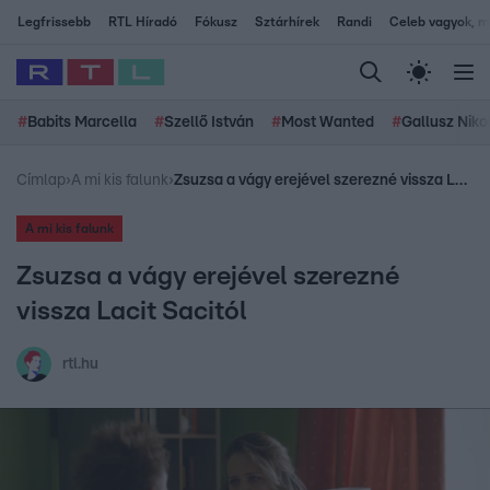
Legfrissebb
RTL Híradó
Fókusz
Sztárhírek
Randi
Celeb vagyok, me
#
Babits Marcella
#
Szellő István
#
Most Wanted
#
Gallusz Niko
Címlap
›
A mi kis falunk
›
Zsuzsa a vágy erejével szerezné vissza Lacit Sacitól
A mi kis falunk
Zsuzsa a vágy erejével szerezné
vissza Lacit Sacitól
rtl.hu