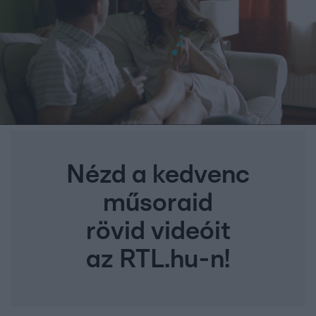
Nézd a kedvenc
műsoraid
rövid videóit
az RTL.hu-n!