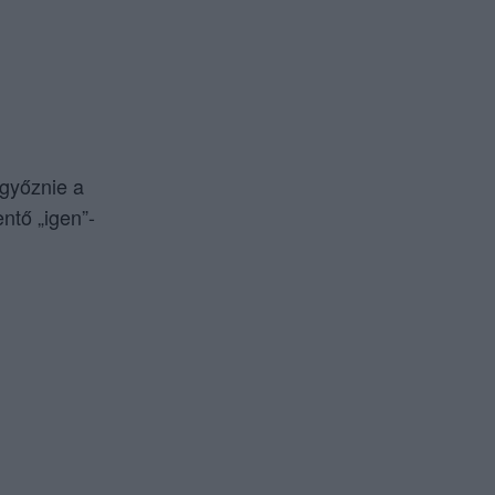
ggyőznie a
ntő „igen”-