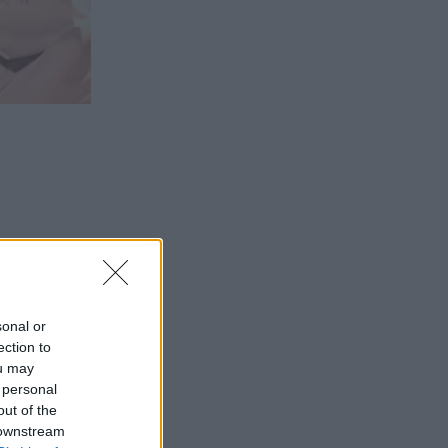
sonal or
ection to
ou may
 personal
out of the
 downstream