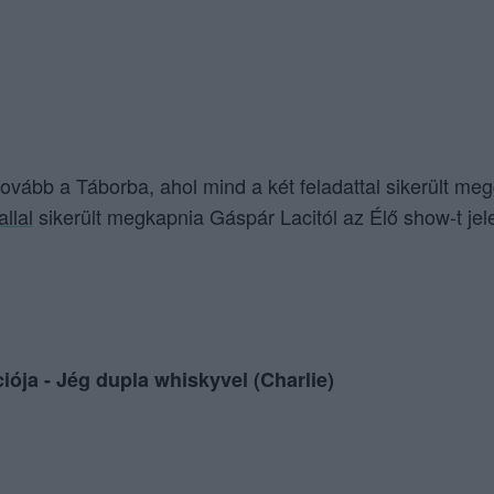
 tovább a Táborba, ahol mind a két feladattal sikerült me
llal
sikerült megkapnia Gáspár Lacitól az Élő show-t jele
iója - Jég dupla whiskyvel (Charlie)