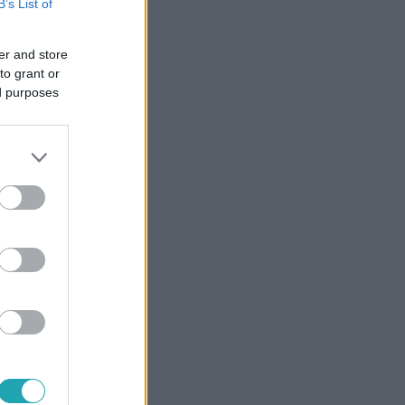
B’s List of
er and store
to grant or
ed purposes