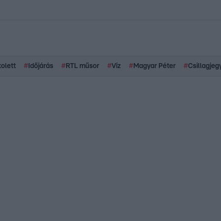
kolett
#
Időjárás
#
RTL műsor
#
Víz
#
Magyar Péter
#
Csillagjeg