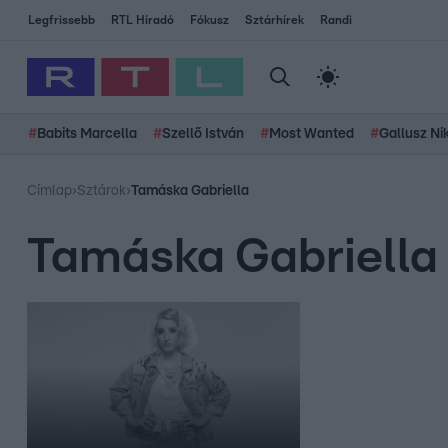
Legfrissebb
RTL Híradó
Fókusz
Sztárhírek
Randi
#
Babits Marcella
#
Szellő István
#
Most Wanted
#
Gallusz Ni
Címlap
›
Sztárok
›
Tamáska Gabriella
Tamáska Gabriella