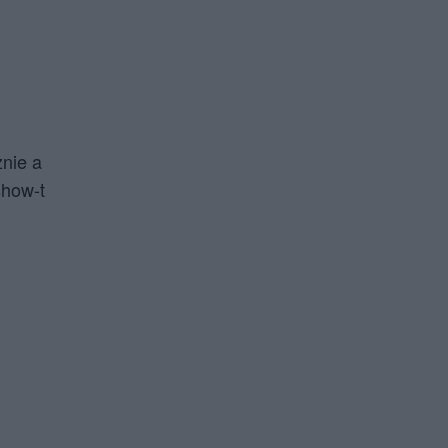
znie a
show-t