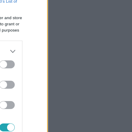
B’s List of
er and store
to grant or
ed purposes