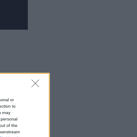
sonal or
ection to
ou may
 personal
out of the
 downstream