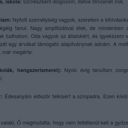
Színészként dolgozom, illetve filmzenét írok.
s, iskola:
Nyitott személyiség vagyok, szeretem a kihívásoka
ólam:
égéig tanul. Nagy amplitúdóval élek, de mindenben 
k tudhatom. Oda vagyok az állatokért, és igyekszem v
zét egy árvákat támogató alapítványnak adnám. A mot
k, már megérte.
Nyolc évig tanultam zongo
skolák, hangszerismeret):
i.
Édesanyám először felkísért a színpadra. Ezen kívül 
r:
valaki, Ő megmutatta, hogy nem feltétlenül kell a győz