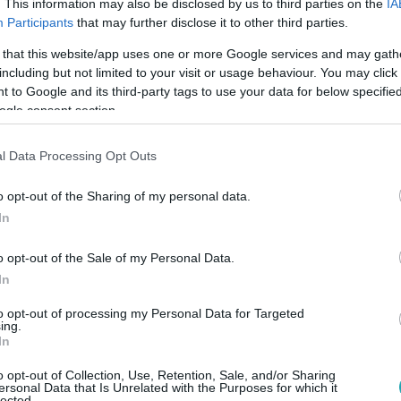
. This information may also be disclosed by us to third parties on the
IA
Participants
that may further disclose it to other third parties.
 that this website/app uses one or more Google services and may gath
including but not limited to your visit or usage behaviour. You may click 
 to Google and its third-party tags to use your data for below specifi
ogle consent section.
l Data Processing Opt Outs
o opt-out of the Sharing of my personal data.
In
o opt-out of the Sale of my Personal Data.
In
to opt-out of processing my Personal Data for Targeted
ing.
In
o opt-out of Collection, Use, Retention, Sale, and/or Sharing
ersonal Data that Is Unrelated with the Purposes for which it
lected.