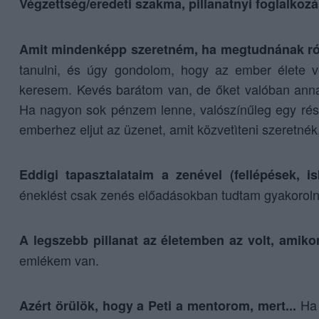
Végzettség/eredeti szakma, pillanatnyi foglalkozá
Amit mindenképp szeretném, ha megtudnának r
tanulni, és úgy gondolom, hogy az ember élete v
keresem. Kevés barátom van, de őket valóban anna
Ha nagyon sok pénzem lenne, valószínűleg egy rés
emberhez eljut az üzenet, amit közvetìteni szeretné
Eddigi tapasztalataim a zenével (fellépések, i
éneklést csak zenés előadásokban tudtam gyakoroln
A legszebb pillanat az életemben az volt, amiko
emlékem van.
Ha 
Azért örülök, hogy a Peti a mentorom, mert...