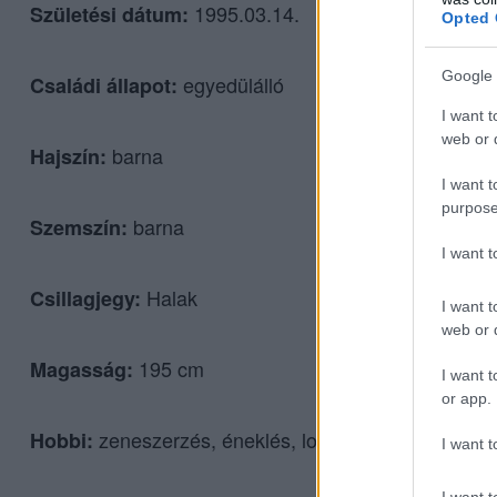
1995.03.14.
Születési dátum:
Opted 
Google 
egyedülálló
Családi állapot:
I want t
web or d
barna
Hajszín:
I want t
purpose
barna
Szemszín:
I want 
Halak
Csillagjegy:
I want t
web or d
195 cm
Magasság:
I want t
or app.
zeneszerzés, éneklés, lovaglás, testedzés
Hobbi:
I want t
I want t