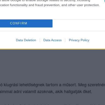
cation functionality and fraud prevention, and other user protection.
s csirkeragu, banán
CONFIRM
Data Deletion
Data Access
Privacy Policy
 kiugrási lehetőségnek tartom a műsort. Meg szeretném 
laimmal adni valamit azoknak, akik hallgatják őket.