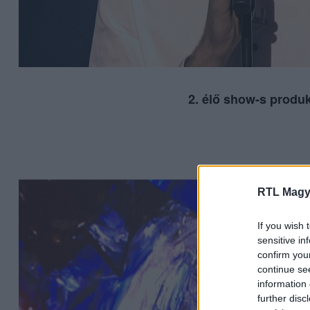
2. élő show-s produ
RTL Magy
If you wish 
sensitive in
confirm you
continue se
information 
further disc