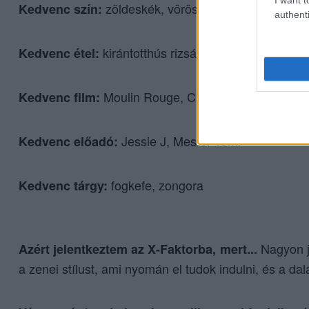
zöldeskék, vörös
Kedvenc szín:
authenti
kirántotthús rizsával, görög fetasajto
Kedvenc étel:
Moulin Rouge, Csillagok közt
Kedvenc film:
Jessie J, Mester Tomi
Kedvenc előadó:
fogkefe, zongora
Kedvenc tárgy:
Nagyon jó
Azért jelentkeztem az X-Faktorba, mert...
a zenei stílust, ami nyomán el tudok indulni, és a da