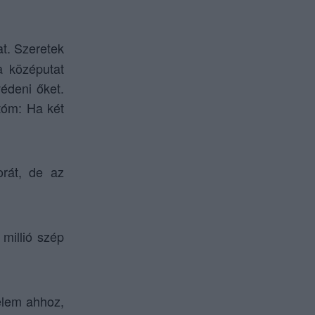
t. Szeretek
a középutat
édeni őket.
tóm: Ha két
rát, de az
millió szép
elem ahhoz,