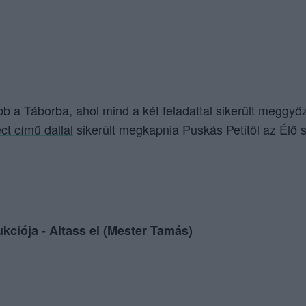
bb a Táborba, ahol mind a két feladattal sikerült meggyő
ct című dallal
sikerült megkapnia Puskás Petitől az Élő 
kciója - Altass el (Mester Tamás)