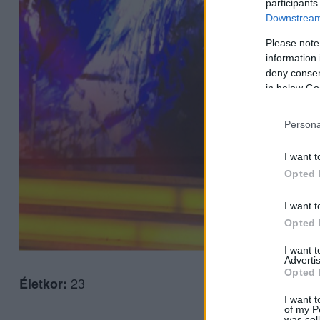
participants
Downstream 
Please note
information 
deny consent
in below Go
Persona
I want t
Opted 
I want t
Opted 
I want 
Advertis
Opted 
23
Életkor:
I want t
of my P
was col