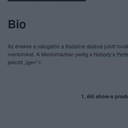
Bio
Az énekes
a válogatón a Kodaline dalával
jutott tová
mentorokat. A Mentorházban pedig a
Nobody’s Perfe
jelentő „igen”-t.
1. élő show-s produ