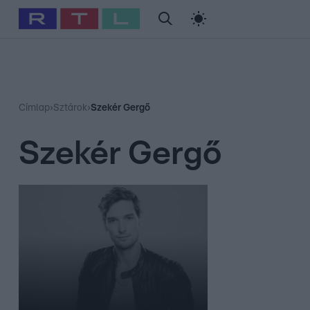
#
Babits Marcella
#
Szellő István
#
Most Wanted
#
Gallusz Ni
Címlap
›
Sztárok
›
Szekér Gergő
Szekér Gergő