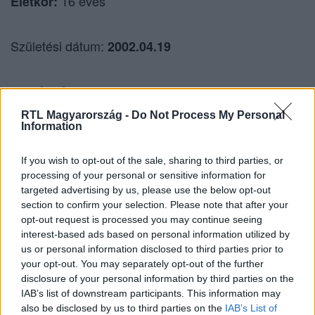
16 éves
Életkor:
Születési dátum:
​2002.04.19
​kapcsolatban
Családi állapot:
RTL Magyarország -
Do Not Process My Personal
Information
​barna
Hajszín:
If you wish to opt-out of the sale, sharing to third parties, or
processing of your personal or sensitive information for
​zöldesbarna
Szemszín:
targeted advertising by us, please use the below opt-out
section to confirm your selection. Please note that after your
opt-out request is processed you may continue seeing
​Kos
Csillagjegy:
interest-based ads based on personal information utilized by
us or personal information disclosed to third parties prior to
your opt-out. You may separately opt-out of the further
180 cm
Magasság: ​
disclosure of your personal information by third parties on the
IAB’s list of downstream participants. This information may
also be disclosed by us to third parties on the
IAB’s List of