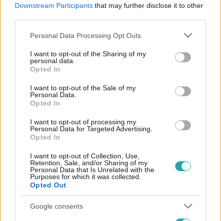
​filmkészítés, videóvágás
Hobbi:
Downstream Participants
that may further disclose it to other
third parties.
​kék
Kedvenc szín:
Please note that this website/app uses one or more Google
Personal Data Processing Opt Outs
services and may gather and store information including but
not limited to your visit or usage behaviour. You may click to
I want to opt-out of the Sharing of my
personal data.
cigánypecsenye
Kedvenc étel: ​
grant or deny consent to Google and its third-party tags to
Opted In
use your data for below specified purposes in below Google
consent section.
I want to opt-out of the Sale of my
​A Da-Vinci kód
Kedvenc film:
Personal Data.
Opted In
I want to opt-out of processing my
​Green Day
Kedvenc előadó:
Personal Data for Targeted Advertising.
Opted In
​Elektromos gitár
I want to opt-out of Collection, Use,
Kedvenc tárgy:
Retention, Sale, and/or Sharing of my
Personal Data that Is Unrelated with the
Purposes for which it was collected.
Opted Out
Azért jelentkeztem az X-Faktorba, mert…
Google consents
Szeretném, hogy egy nagyobb réteg hallja a