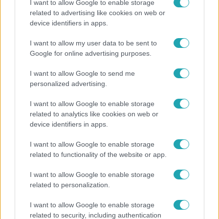
I want to allow Google to enable storage
dalaimat, és át tudják érezni azokat a pillanatokat,
related to advertising like cookies on web or
amiket ezekbe a kis dallamokba probáltam
device identifiers in apps.
beletuszkolni.
I want to allow my user data to be sent to
Google for online advertising purposes.
Végzettség/eredeti szakma, pillanatnyi
I want to allow Google to send me
​tanuló
foglalkozás, iskola:
personalized advertising.
I want to allow Google to enable storage
Eddigi tapasztalataim a zenével (fellépések,
related to analytics like cookies on web or
device identifiers in apps.
​4 éve gitározom, és 6
iskolák, hangszerismeret):
éve tanulok énekelni. Zenekarban is
I want to allow Google to enable storage
tevékenykedtem, rengeteg akusztik koncertem volt
related to functionality of the website or app.
már.
I want to allow Google to enable storage
related to personalization.
A legszebb pillanat az életemben az volt,
I want to allow Google to enable storage
Billie Joe Armstrong (Green Day) felhivott
amikor…
related to security, including authentication