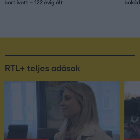
bort ivott – 122 évig élt
bokád
RTL+ teljes adások