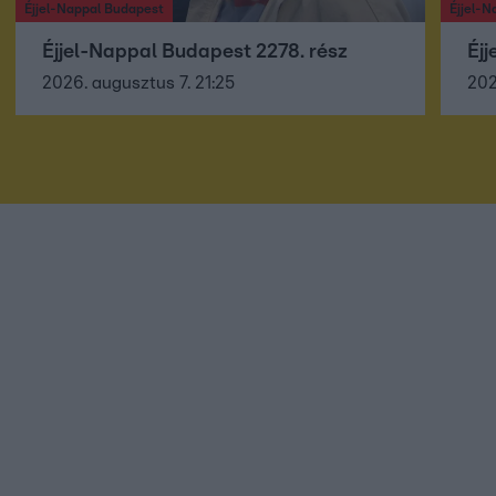
Éjjel-Nappal Budapest
Éjjel-N
Éjjel-Nappal Budapest 2278. rész
Éjj
2026. augusztus 7. 21:25
202