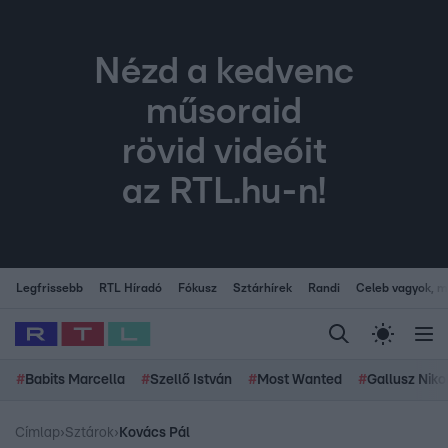
Nézd a kedvenc
műsoraid
rövid videóit
az RTL.hu-n!
Legfrissebb
RTL Híradó
Fókusz
Sztárhírek
Randi
Celeb vagyok, me
#
Babits Marcella
#
Szellő István
#
Most Wanted
#
Gallusz Niko
Címlap
›
Sztárok
›
Kovács Pál