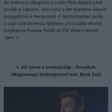
Az énekes
a válogatón a Linkin Park dalával
jutott
tovább a Táborba, ahol mind a két feladattal sikerült
meggyőznie a mentorokat. A Mentorházban pedig
a saját szerzeményű
Névtelen című dallal
sikerült
megkapnia Puskás Petitől az Élő show-t jelentő
„igen”-t.
1. élő show-s produkciója - Árnyékok
(Magashegyi Underground feat. Beck Zoli)