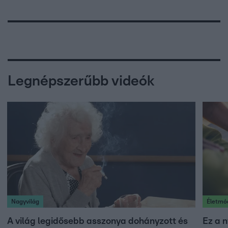
Legnépszerűbb videók
Nagyvilág
Életmó
A világ legidősebb asszonya dohányzott és
Ez a n