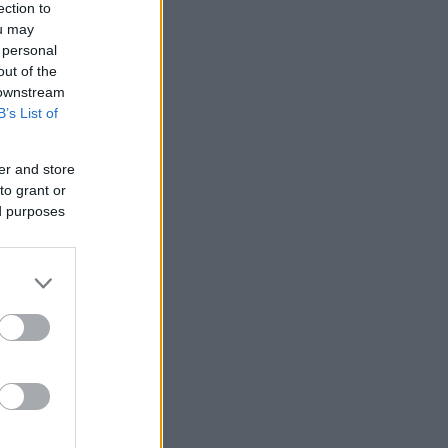
ection to
ou may
 personal
out of the
 downstream
B’s List of
er and store
to grant or
ed purposes