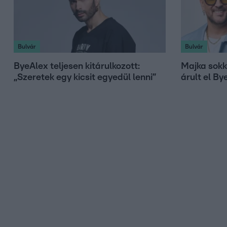
Bulvár
Bulvár
ByeAlex teljesen kitárulkozott:
Majka sokk
„Szeretek egy kicsit egyedül lenni”
árult el By