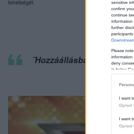
tehetségét.
sensitive in
confirm you
continue se
information 
further disc
participants
Downstream 
Please note
˝Hozzáállásban megváltozt
information 
deny consent
in below Go
Persona
I want t
Opted 
I want t
Opted 