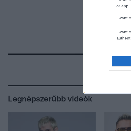
or app.
I want t
I want t
authenti
Legnépszerűbb videók