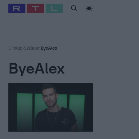
#
Babits Marcella
#
Szellő István
#
Most Wanted
#
Gallusz Ni
Címlap
›
Sztárok
›
ByeAlex
ByeAlex