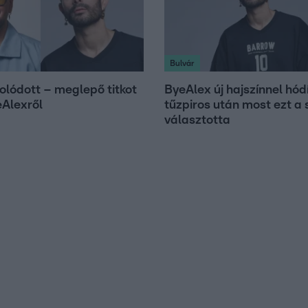
Bulvár
olódott – meglepő titkot
ByeAlex új hajszínnel hódí
eAlexről
tűzpiros után most ezt a 
választotta