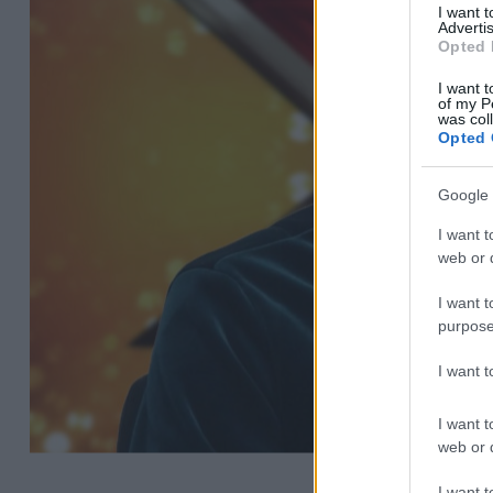
I want 
Advertis
Opted 
I want t
of my P
was col
Opted 
Google 
I want t
web or d
I want t
purpose
I want 
I want t
web or d
I want t