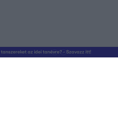
nszereket az idei tanévre? - Szavazz itt!
Kapcsolat
RTL Group Beszál
Magatartási Kó
az RTL+-on
Vállalati hírek