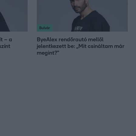
Bulvár
t – a
ByeAlex rendőrautó mellől
színt
jelentkezett be: „Mit csináltam már
megint?”