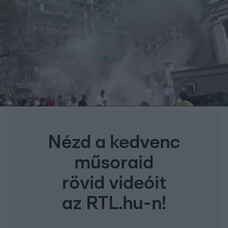
Nézd a kedvenc
műsoraid
rövid videóit
az RTL.hu-n!