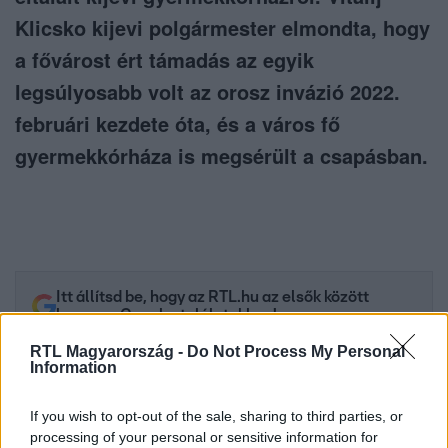
Klicsko kijevi polgármester elmondta, hogy
a fővárost ért támadás az egyik
legsúlyosabb volt az orosz invázió 2022.
februári kezdete óta, és a város fő
gyermekkórháza is megsérült a csapásban.
Itt állítsd be, hogy az RTL.hu az elsők között
legyen a Google-találatokban!
RTL Magyarország -
Do Not Process My Personal
Information
If you wish to opt-out of the sale, sharing to third parties, or
processing of your personal or sensitive information for