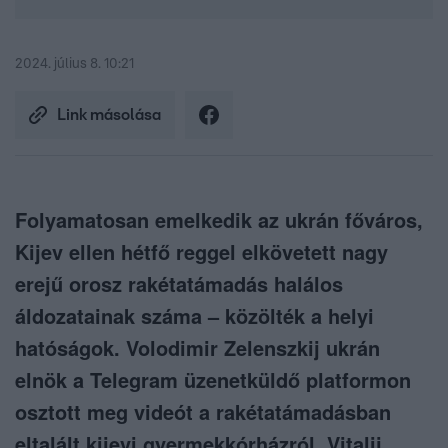
2024. július 8. 10:21
Link másolása
Folyamatosan emelkedik az ukrán főváros,
Kijev ellen hétfő reggel elkövetett nagy
erejű orosz rakétatámadás halálos
áldozatainak száma – közölték a helyi
hatóságok. Volodimir Zelenszkij ukrán
elnök a Telegram üzenetküldő platformon
osztott meg videót a rakétatámadásban
eltalált kijevi gyermekkórházról. Vitalij