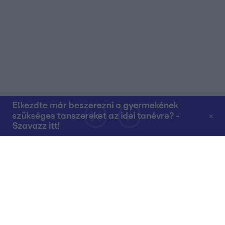
Elkezdte már beszerezni a gyermekének
szükséges tanszereket az idei tanévre? -
Szavazz itt!