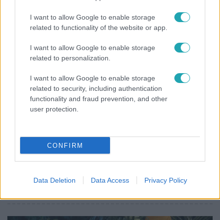
Miért sújtja Magyarországot a meteorológusok
I want to allow Google to enable storage
által vártnál nagyobb hőség?
related to functionality of the website or app.
I want to allow Google to enable storage
related to personalization.
7:51
I want to allow Google to enable storage
related to security, including authentication
functionality and fraud prevention, and other
user protection.
CONFIRM
Fókusz
Megvan, kik váltják a fenyegetés miatt visszalépő
Data Deletion
Data Access
Privacy Policy
Majkát a SIC Feszten