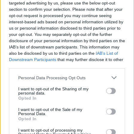
targeted advertising by us, please use the below opt-out
section to confirm your selection. Please note that after your
opt-out request is processed you may continue seeing
interest-based ads based on personal information utilized by
us or personal information disclosed to third parties prior to
your opt-out. You may separately opt-out of the further
Kövess minket, és értesülj a friss hírekről a
disclosure of your personal information by third parties on the
Facebookon is!
IAB’s list of downstream participants. This information may
also be disclosed by us to third parties on the
IAB’s List of
Downstream Participants
that may further disclose it to other
Követem
third parties.
Please note that this website/app uses one or more Google
Personal Data Processing Opt Outs
services and may gather and store information including but
not limited to your visit or usage behaviour. You may click to
I want to opt-out of the Sharing of my
personal data.
grant or deny consent to Google and its third-party tags to
Opted In
use your data for below specified purposes in below Google
#
VIDEÓ
#
UKRAJNA
#
GYERMEK
#
KÓRHÁZ
consent section.
I want to opt-out of the Sale of my
#
TÁMADÁS
#
OROSZ
#
RAKÉTA
#
ZELENSZKIJ
Personal Data.
Opted In
#
OROSZ-UKRÁN HÁBORÚ
I want to opt-out of processing my