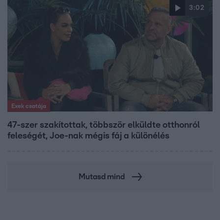
3:02
Exek csatája
47-szer szakítottak, többször elküldte otthonról
feleségét, Joe-nak mégis fáj a különélés
Mutasd mind