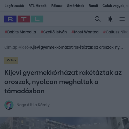
Legfrissebb
RTL Híradó
Fókusz
Sztárhírek
Randi
Celeb vagyok, me
#
Babits Marcella
#
Szellő István
#
Most Wanted
#
Gallusz Niko
Címlap
›
Videó
›
Kijevi gyermekkórházat rakétáztak az oroszok, nyolcan meghaltak a támadásban
Videó
Kijevi gyermekkórházat rakétáztak az
oroszok, nyolcan meghaltak a
támadásban
Nagy Attila Károly