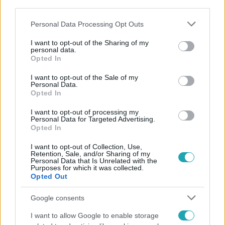
third parties.
#
FIDESZ
#
ELLENZÉK
Please note that this website/app uses one or more Google
Personal Data Processing Opt Outs
services and may gather and store information including but
not limited to your visit or usage behaviour. You may click to
I want to opt-out of the Sharing of my
personal data.
grant or deny consent to Google and its third-party tags to
Opted In
use your data for below specified purposes in below Google
consent section.
I want to opt-out of the Sale of my
Personal Data.
Népszerű
Opted In
I want to opt-out of processing my
Personal Data for Targeted Advertising.
Opted In
I want to opt-out of Collection, Use,
Retention, Sale, and/or Sharing of my
Personal Data that Is Unrelated with the
Purposes for which it was collected.
Opted Out
Google consents
I want to allow Google to enable storage