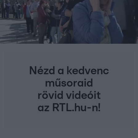
Nézd a kedvenc
műsoraid
rövid videóit
az RTL.hu-n!