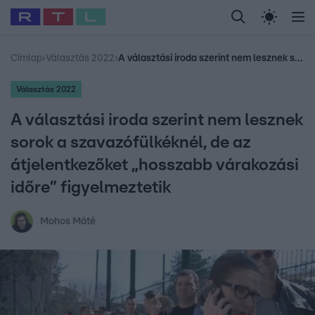
Legfrissebb
RTL Híradó
Fókusz
Sztárhírek
Randi
Celeb vagyok, me
#
Babits Marcella
#
Szellő István
#
Most Wanted
#
Gallusz Niko
Címlap
›
Választás 2022
›
A választási iroda szerint nem lesznek sorok a szavazófülkéknél, de az átjelentkezőket „hosszabb várakozási időre” figyelmeztetik
Választás 2022
A választási iroda szerint nem lesznek
sorok a szavazófülkéknél, de az
átjelentkezőket „hosszabb várakozási
időre” figyelmeztetik
Mohos Máté