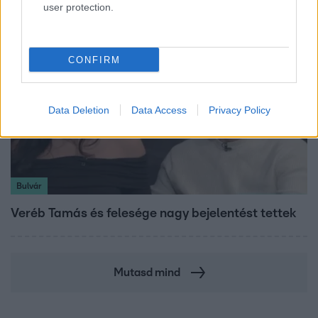
user protection.
CONFIRM
Data Deletion
Data Access
Privacy Policy
Bulvár
Veréb Tamás és felesége nagy bejelentést tettek
Mutasd mind