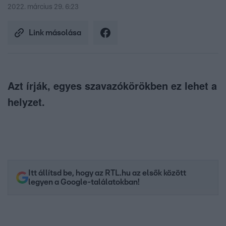
2022. március 29. 6:23
Link másolása
Azt írják, egyes szavazókörökben ez lehet a
helyzet.
Itt állítsd be, hogy az RTL.hu az elsők között
legyen a Google-találatokban!