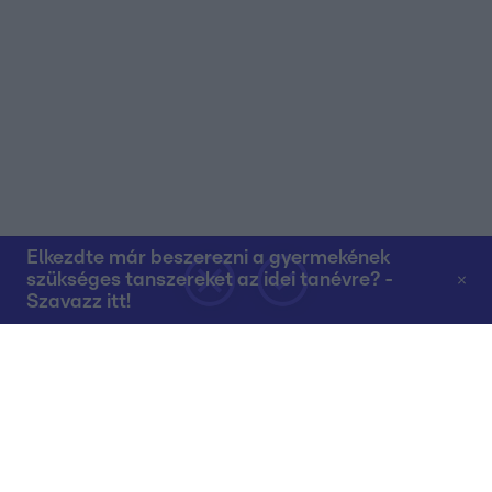
Elkezdte már beszerezni a gyermekének
szükséges tanszereket az idei tanévre? -
Szavazz itt!