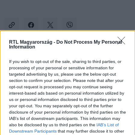
RTL Magyarország -
Do Not Process My Personal
Information
Kövess minket, és értesülj a friss hírekről a
Facebookon is!
If you wish to opt-out of the sale, sharing to third parties, or
processing of your personal or sensitive information for
targeted advertising by us, please use the below opt-out
Követem
section to confirm your selection. Please note that after your
opt-out request is processed you may continue seeing
interest-based ads based on personal information utilized by
us or personal information disclosed to third parties prior to
your opt-out. You may separately opt-out of the further
disclosure of your personal information by third parties on the
#
VÁLASZTÁS 2022
#
SZAVAZÁS
#
VÁLASZTÁS
IAB’s list of downstream participants. This information may
also be disclosed by us to third parties on the
IAB’s List of
#
SOR
#
NAGY ATTILA
#
SZAVAZÓKÖR
#
NVI
Downstream Participants
that may further disclose it to other