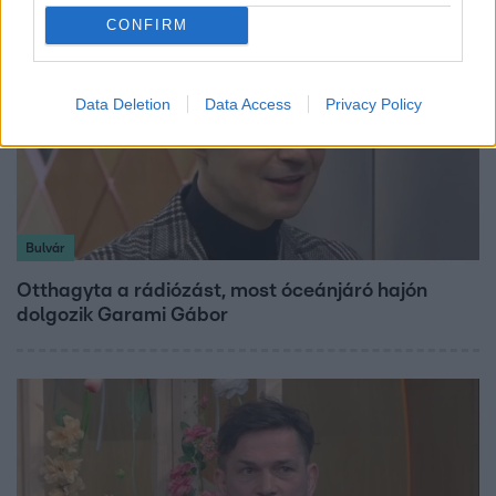
CONFIRM
Data Deletion
Data Access
Privacy Policy
Bulvár
Otthagyta a rádiózást, most óceánjáró hajón
dolgozik Garami Gábor