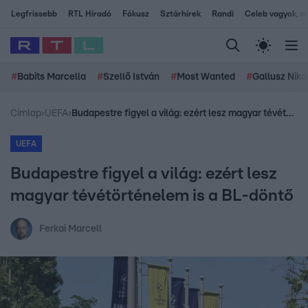
Legfrissebb
RTL Híradó
Fókusz
Sztárhírek
Randi
Celeb vagyok, me
#
Babits Marcella
#
Szellő István
#
Most Wanted
#
Gallusz Niko
Címlap
›
UEFA
›
Budapestre figyel a világ: ezért lesz magyar tévétörténelem is a BL-döntő
UEFA
Budapestre figyel a világ: ezért lesz
magyar tévétörténelem is a BL-döntő
Ferkai Marcell