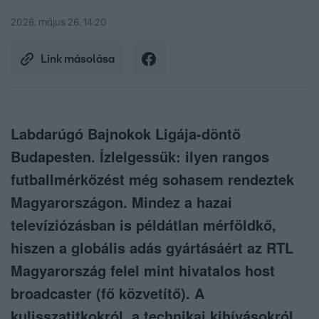
2026. május 26. 14:20
Link másolása
Labdarúgó Bajnokok Ligája-döntő
Budapesten. Ízlelgessük: ilyen rangos
futballmérkőzést még sohasem rendeztek
Magyarországon. Mindez a hazai
televíziózásban is példátlan mérföldkő,
hiszen a globális adás gyártásáért az RTL
Magyarország felel mint hivatalos host
broadcaster (fő közvetítő). A
kulisszatitkokról, a technikai kihívásokról