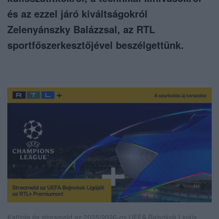
és az ezzel járó kiváltságokról
Zelenyánszky Balázzsal, az RTL
sportfőszerkesztőjével beszélgettünk.
Kattints és streameld az 2025/2026-os UEFA Bajnokok Ligája,