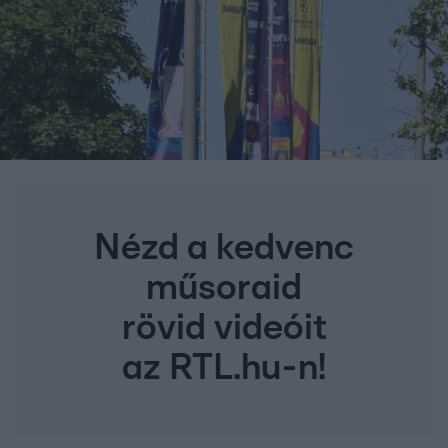
Nézd a kedvenc
műsoraid
rövid videóit
az RTL.hu-n!