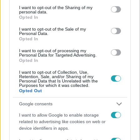
services and may gather and store information including but
not limited to your visit or usage behaviour. You may click to
I want to opt-out of the Sharing of my
personal data.
Követem
grant or deny consent to Google and its third-party tags to
Opted In
use your data for below specified purposes in below Google
consent section.
I want to opt-out of the Sale of my
Personal Data.
Opted In
I want to opt-out of processing my
Personal Data for Targeted Advertising.
#
UEFA
#
SPORT
#
FOCI
#
FUTBALL
Opted In
#
LABDARÚGÁS
#
BAJNOKOK LIGÁJA
#
BUDAPEST
I want to opt-out of Collection, Use,
Retention, Sale, and/or Sharing of my
#
SPORTKÖZVETÍTÉS
#
KASSAI VIKTOR
Personal Data that Is Unrelated with the
Purposes for which it was collected.
#
PUSKÁS ARÉNA
#
RTL MAGYARORSZÁG
Opted Out
#
PSG-ARSENAL
#
BL-DÖNTŐ
Google consents
I want to allow Google to enable storage
related to advertising like cookies on web or
device identifiers in apps.