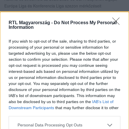
Európa Liga és Konferencia Liga szezon mérkőzéseit
szeptembertől az
RTL+ Premiumon
!
RTL Magyarország -
Do Not Process My Personal
Information
Itt állítsd be, hogy az RTL.hu az elsők között
If you wish to opt-out of the sale, sharing to third parties, or
legyen a Google-találatokban!
processing of your personal or sensitive information for
targeted advertising by us, please use the below opt-out
section to confirm your selection. Please note that after your
opt-out request is processed you may continue seeing
interest-based ads based on personal information utilized by
us or personal information disclosed to third parties prior to
your opt-out. You may separately opt-out of the further
disclosure of your personal information by third parties on the
IAB’s list of downstream participants. This information may
also be disclosed by us to third parties on the
IAB’s List of
Downstream Participants
that may further disclose it to other
third parties.
Kövess minket, és értesülj a friss hírekről a
Please note that this website/app uses one or more Google
Personal Data Processing Opt Outs
Facebookon is!