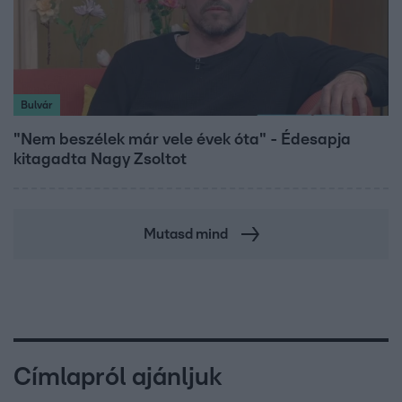
Bulvár
"Nem beszélek már vele évek óta" - Édesapja
kitagadta Nagy Zsoltot
Mutasd mind
Címlapról ajánljuk