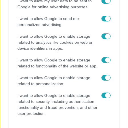
I want to allow my user data to be sent to
Google for online advertising purposes.
Népszerű
I want to allow Google to send me
personalized advertising.
I want to allow Google to enable storage
related to analytics like cookies on web or
device identifiers in apps.
I want to allow Google to enable storage
related to functionality of the website or app.
I want to allow Google to enable storage
related to personalization.
Bulvár
I want to allow Google to enable storage
related to security, including authentication
Rubint Réka: A mai napig nem jött vissza a 100%-
functionality and fraud prevention, and other
os tüdőkapacitásom
user protection.