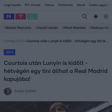
Legfrissebb
RTL Híradó
Fókusz
Sztárhírek
Randi
Celeb vagyok, me
#
Babits Marcella
#
Szellő István
#
Most Wanted
#
Gallusz Niko
Címlap
›
UEFA
›
Courtois után Lunyin is kidőlt - hétvégén egy tini állhat a Real Madrid kapujába!
UEFA
Courtois után Lunyin is kidőlt -
hétvégén egy tini állhat a Real Madrid
kapujába!
Szabó Szilárd