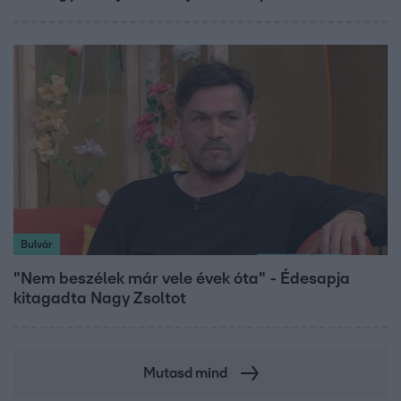
Bulvár
"Nem beszélek már vele évek óta" - Édesapja
kitagadta Nagy Zsoltot
Mutasd mind