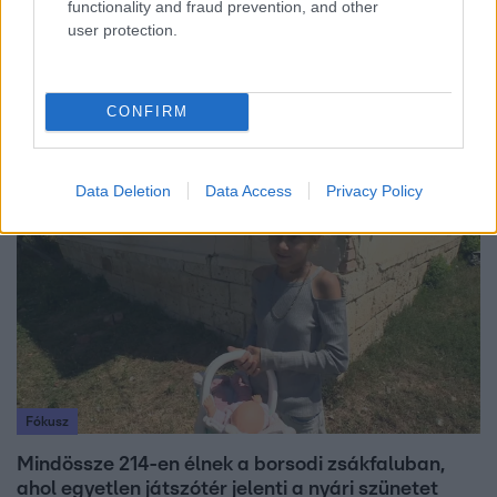
functionality and fraud prevention, and other
user protection.
Horoszkóp
Ennek a 3 csillagjegynek váratlan sikereket hozhat
a hét
CONFIRM
Data Deletion
Data Access
Privacy Policy
6:41
Fókusz
Mindössze 214-en élnek a borsodi zsákfaluban,
ahol egyetlen játszótér jelenti a nyári szünetet