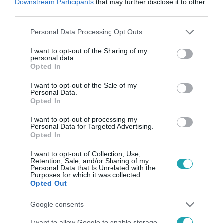
Downstream Participants
that may further disclose it to other
third parties.
Please note that this website/app uses one or more Google
Personal Data Processing Opt Outs
services and may gather and store information including but
not limited to your visit or usage behaviour. You may click to
I want to opt-out of the Sharing of my
personal data.
Kövess minket, és értesülj a friss hírekről a
grant or deny consent to Google and its third-party tags to
Opted In
Facebookon is!
use your data for below specified purposes in below Google
consent section.
I want to opt-out of the Sale of my
Personal Data.
Követem
Opted In
I want to opt-out of processing my
Personal Data for Targeted Advertising.
Opted In
I want to opt-out of Collection, Use,
Retention, Sale, and/or Sharing of my
#
UEFA
#
SPORT
#
ÖSSZEFOGLALÓ
#
FOCI
Personal Data that Is Unrelated with the
Purposes for which it was collected.
#
FUTBALL
#
LABDARÚGÁS
#
BAJNOKOK LIGÁJA
Opted Out
#
BAJNOKOK LIGÁJA KIESÉSES SZAKASZ
#
REAL MADRID
Google consents
#
THIBAUT COURTOIS
#
ANDRIJ LUNYIN
I want to allow Google to enable storage