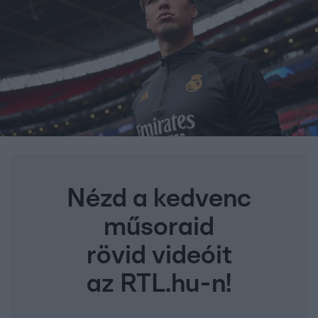
Nézd a kedvenc
műsoraid
rövid videóit
az RTL.hu-n!