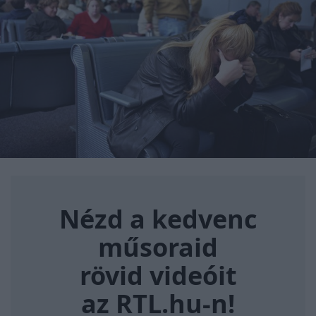
Nézd a kedvenc műsoraid rövi
Nézd a kedvenc
műsoraid
rövid videóit
az RTL.hu-n!