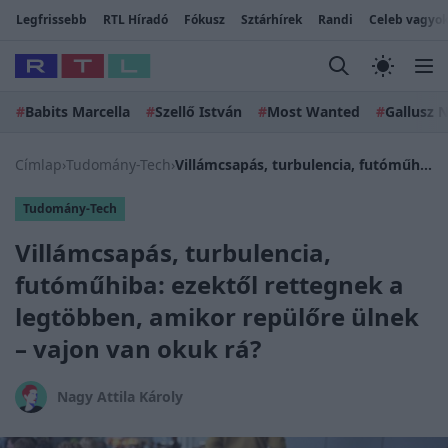
Legfrissebb
RTL Híradó
Fókusz
Sztárhírek
Randi
Celeb vagyok
#
Babits Marcella
#
Szellő István
#
Most Wanted
#
Gallusz N
Címlap
›
Tudomány-Tech
›
Villámcsapás, turbulencia, futóműhiba: ezektől rettegnek a legtöbben, amikor repülőre ülnek – vajon van okuk rá?
Tudomány-Tech
Villámcsapás, turbulencia,
futóműhiba: ezektől rettegnek a
legtöbben, amikor repülőre ülnek
– vajon van okuk rá?
Nagy Attila Károly