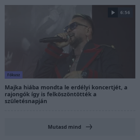
6:56
Fókusz
Majka hiába mondta le erdélyi koncertjét, a
rajongók így is felköszöntötték a
születésnapján
Mutasd mind