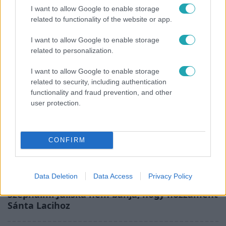
I want to allow Google to enable storage
Bódi Guszti és Margó büszkén jelentették be:
related to functionality of the website or app.
megvan a család első diplomása
I want to allow Google to enable storage
related to personalization.
I want to allow Google to enable storage
related to security, including authentication
functionality and fraud prevention, and other
user protection.
CONFIRM
Bulvár
Data Deletion
Data Access
Privacy Policy
"Nekem ő volt a herceg fehér lovon" -
Széphalmi Juliska nem bánja, hogy hozzáment
Sánta Lacihoz