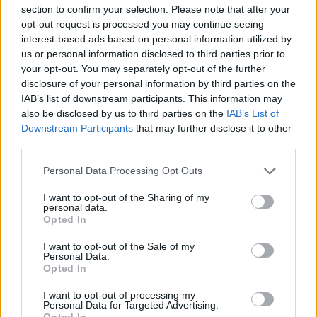
section to confirm your selection. Please note that after your
opt-out request is processed you may continue seeing
interest-based ads based on personal information utilized by
us or personal information disclosed to third parties prior to
Kövess minket, és értesülj a friss
your opt-out. You may separately opt-out of the further
disclosure of your personal information by third parties on the
hírekről a Facebookon is!
IAB’s list of downstream participants. This information may
also be disclosed by us to third parties on the
IAB’s List of
Követem
Downstream Participants
that may further disclose it to other
third parties.
Please note that this website/app uses one or more Google
Personal Data Processing Opt Outs
services and may gather and store information including but
not limited to your visit or usage behaviour. You may click to
I want to opt-out of the Sharing of my
personal data.
grant or deny consent to Google and its third-party tags to
#
TUDOMÁNY-TECH
#
TUDOMÁNY
#
REPÜLÉS
Opted In
use your data for below specified purposes in below Google
consent section.
#
LÉGIBALESET
#
KOCKÁZAT
#
BIZTONSÁG
#
IATA
I want to opt-out of the Sale of my
Personal Data.
#
STATISZTIKA
#
MA
#
UTAZÁS
#
UTASSZÁLLÍTÓ
Opted In
#
REPÜLŐGÉP
I want to opt-out of processing my
Personal Data for Targeted Advertising.
Opted In