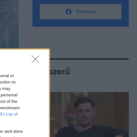
Követem
Népszerű
sonal or
ection to
ou may
 personal
out of the
 downstream
B’s List of
er and store