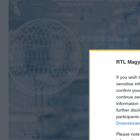
RTL Magy
If you wish 
sensitive in
confirm you
continue se
information 
further disc
participants
Downstream 
Please note