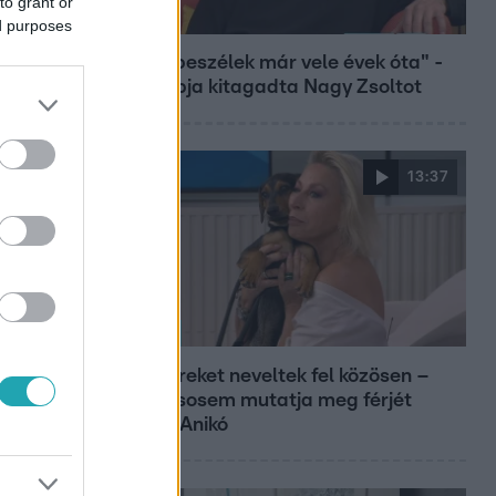
to grant or
Bulvár
ed purposes
"Nem beszélek már vele évek óta" -
Édesapja kitagadta Nagy Zsoltot
13:37
Reggeli
Öt gyereket neveltek fel közösen –
szinte sosem mutatja meg férjét
Ungár Anikó