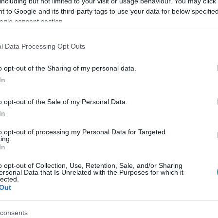
including but not limited to your visit or usage behaviour. You may click 
 to Google and its third-party tags to use your data for below specifi
ogle consent section.
Link másolása
l Data Processing Opt Outs
o opt-out of the Sharing of my personal data.
etett állatfajokat.
In
o opt-out of the Sale of my Personal Data.
In
to opt-out of processing my Personal Data for Targeted
ing.
között legyen a Google-találatokban!
In
o opt-out of Collection, Use, Retention, Sale, and/or Sharing
ersonal Data that Is Unrelated with the Purposes for which it
lected.
Out
consents