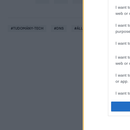
I want t
web or d
I want t
#
TUDOMÁNY-TECH
#
DNS
#
ÁLLAT
#
ÁLLATKERT
purpose
I want 
I want t
web or d
I want t
or app.
I want t
I want t
authenti