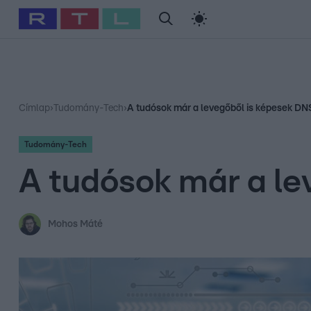
#
Babits Marcella
#
Szellő István
#
Most Wanted
#
Gallusz Ni
Címlap
›
Tudomány-Tech
›
A tudósok már a levegőből is képesek DNS
Tudomány-Tech
A tudósok már a le
Mohos Máté