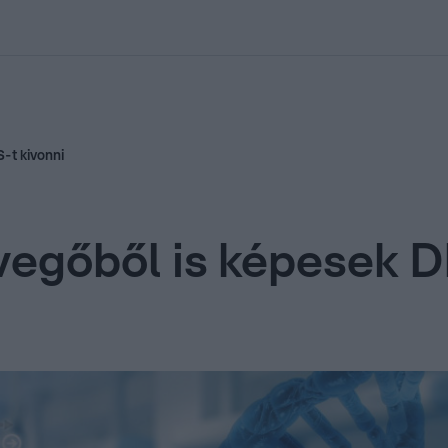
kolett
#
Időjárás
#
RTL műsor
#
Víz
#
Magyar Péter
#
Csillagjeg
-t kivonni
vegőből is képesek D