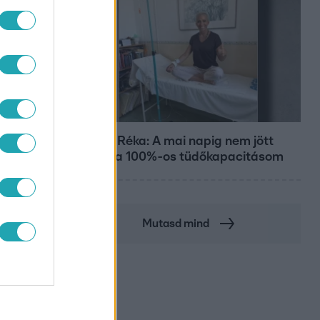
Bulvár
Rubint Réka: A mai napig nem jött
vissza a 100%-os tüdőkapacitásom
Mutasd mind