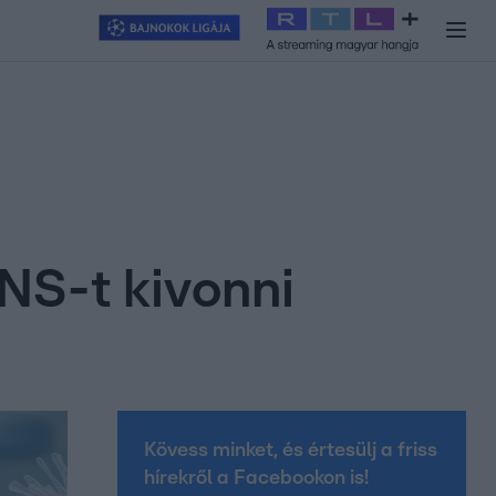
y
#
RTL+
#
Exek csatája 2026
#
Celeb vagyok, ments ki innen
#
H
NS-t kivonni
Kövess minket, és értesülj a friss
hírekről a Facebookon is!