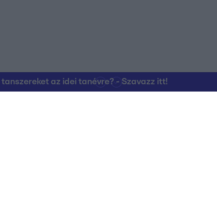
nszereket az idei tanévre? - Szavazz itt!
Kapcsolat
RTL Group Beszál
Magatartási Kó
az RTL+-on
Vállalati hírek
RTL Magyarorszá
Partneri Alapelv
Kvíz Adatvédelem