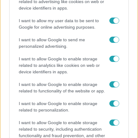
related to advertising like cookies on web or
device identifiers in apps.
Legnépszerűbb videók
I want to allow my user data to be sent to
Google for online advertising purposes.
I want to allow Google to send me
6:31
personalized advertising.
I want to allow Google to enable storage
related to analytics like cookies on web or
device identifiers in apps.
I want to allow Google to enable storage
related to functionality of the website or app.
Fókusz
Fókusz
I want to allow Google to enable storage
Közel 6 milliót ér az Exek csatájában
Miért
related to personalization.
szereplő Brumi legdrágább kosaras
meteo
kártyája
hősé
I want to allow Google to enable storage
related to security, including authentication
functionality and fraud prevention, and other