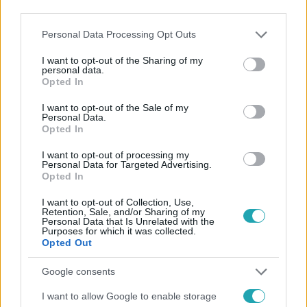
third parties.
Az Árulók – Gyilkosság a kastélyban
Please note that this website/app uses one or more Google
Personal Data Processing Opt Outs
services and may gather and store information including but
Itt van minden, amit Az Árulók 2025
not limited to your visit or usage behaviour. You may click to
I want to opt-out of the Sharing of my
szereplőiről tudni akartál
personal data.
grant or deny consent to Google and its third-party tags to
Opted In
use your data for below specified purposes in below Google
consent section.
I want to opt-out of the Sale of my
Personal Data.
Opted In
I want to opt-out of processing my
Personal Data for Targeted Advertising.
Opted In
I want to opt-out of Collection, Use,
Retention, Sale, and/or Sharing of my
Personal Data that Is Unrelated with the
Purposes for which it was collected.
Opted Out
Google consents
I want to allow Google to enable storage