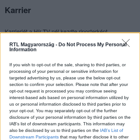
Karrier
Karrierjét a Hír TV-nél kezdte riporterként,
műsorvezetője volt a Híradónak, jelenleg pedig saját
RTL Magyarország -
Do Not Process My Personal
vitaműsora fut Komment címen.
Information
If you wish to opt-out of the sale, sharing to third parties, or
processing of your personal or sensitive information for
Érdekesség
targeted advertising by us, please use the below opt-out
section to confirm your selection. Please note that after your
opt-out request is processed you may continue seeing
interest-based ads based on personal information utilized by
Válogatott sportoló volt, 20 éven keresztül
us or personal information disclosed to third parties prior to
párbajtőrözött
your opt-out. You may separately opt-out of the further
disclosure of your personal information by third parties on the
Már 6-szor átúszta a Balatont.
IAB’s list of downstream participants. This information may
also be disclosed by us to third parties on the
IAB’s List of
Downstream Participants
that may further disclose it to other