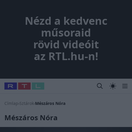
Nézd a kedvenc műsoraid rövi
Nézd a kedvenc
műsoraid
rövid videóit
az RTL.hu-n!
Legfrissebb
RTL Híradó
Fókusz
Sztárhírek
Randi
Celeb vagyok
#
Babits Marcella
#
Szellő István
#
Most Wanted
#
Gallusz N
Címlap
›
Sztárok
›
Mészáros Nóra
Mészáros Nóra