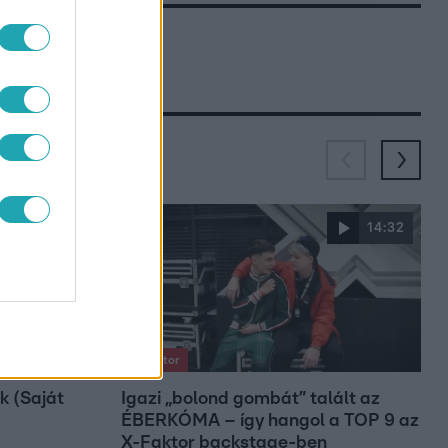
2:25
14:32
X-Faktor
k (Saját
Igazi „bolond gombát” talált az
ÉBERKÓMA – így hangol a TOP 9 az
X-Faktor backstage-ben