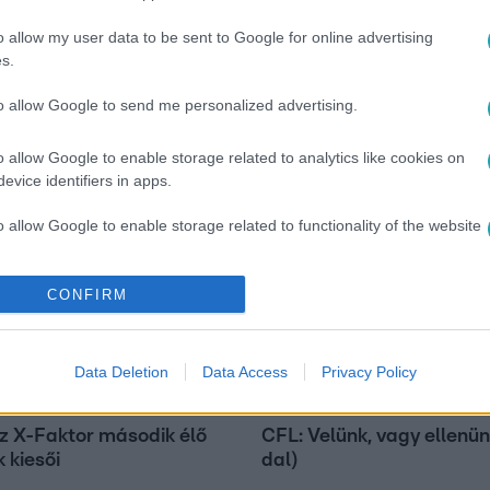
o allow my user data to be sent to Google for online advertising
s.
to allow Google to send me personalized advertising.
o allow Google to enable storage related to analytics like cookies on
evice identifiers in apps.
o allow Google to enable storage related to functionality of the website
3:05
o allow Google to enable storage related to personalization.
CONFIRM
o allow Google to enable storage related to security, including
cation functionality and fraud prevention, and other user protection.
Data Deletion
Data Access
Privacy Policy
X-Faktor
az X-Faktor második élő
CFL: Velünk, vagy ellenün
 kiesői
dal)