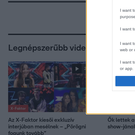
I want t
purpose
I want 
I want t
Legnépszerűbb videók
web or d
I want t
or app.
2:04
I want t
I want t
authenti
X-Faktor
X-Faktor
Az X-Faktor kiesői exkluzív
Ők lettek 
interjúban mesélnek – „Pörögni
show-jának
fogunk tovább”