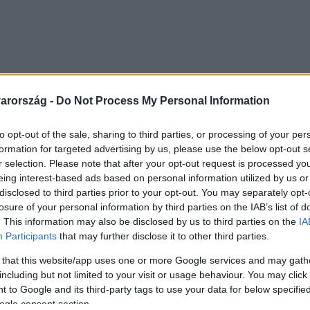
a. Mentoruk
Valkusz Milán
.
arország -
Do Not Process My Personal Information
to opt-out of the sale, sharing to third parties, or processing of your per
formation for targeted advertising by us, please use the below opt-out s
r selection. Please note that after your opt-out request is processed y
eing interest-based ads based on personal information utilized by us or
-Faktorba, mert a zene a szenvedélye – már több elkészü
disclosed to third parties prior to your opt-out. You may separately opt-
losure of your personal information by third parties on the IAB’s list of
ta, hogy bejutottak az Élő show-ba.
. This information may also be disclosed by us to third parties on the
IA
Participants
that may further disclose it to other third parties.
ek tartja, és kedveli a stílusát is.
 that this website/app uses one or more Google services and may gath
including but not limited to your visit or usage behaviour. You may click 
 to Google and its third-party tags to use your data for below specifi
ogle consent section.