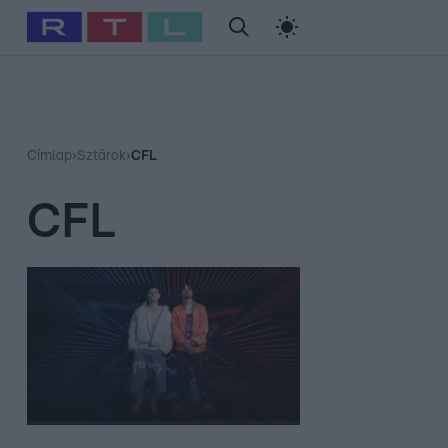
#
Babits Marcella
#
Szellő István
#
Most Wanted
#
Gallusz Ni
Címlap
›
Sztárok
›
CFL
CFL