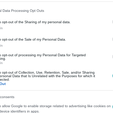
l Data Processing Opt Outs
-Faktorba, mert egy remek lehetőségnek tartja arra, hogy
o opt-out of the Sharing of my personal data.
 volt az életében, amikor az U14-es focicsapatával megn
In
sa szerint egyiken sem tökéletesen.
o opt-out of the Sale of my Personal Data.
In
k, mert úgy gondolja, rengeteget segíthet a szakmai fej
to opt-out of processing my Personal Data for Targeted
ing.
In
o opt-out of Collection, Use, Retention, Sale, and/or Sharing
ersonal Data that Is Unrelated with the Purposes for which it
lected.
Out
consents
o allow Google to enable storage related to advertising like cookies on
evice identifiers in apps.