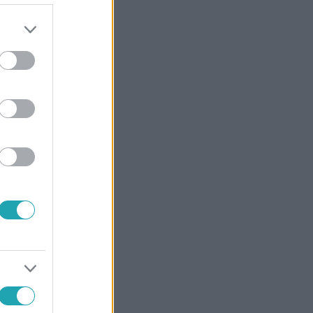
 több
yerték a
lődésükben.