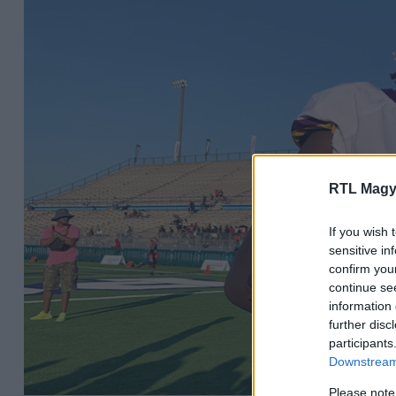
RTL Magy
If you wish 
sensitive in
confirm you
continue se
information 
further disc
participants
Downstream 
Please note