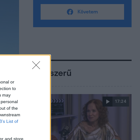
Követem
Népszerű
sonal or
ection to
ou may
 personal
17:24
out of the
 downstream
B’s List of
er and store