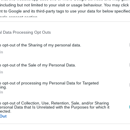
including but not limited to your visit or usage behaviour. You may click 
 to Google and its third-party tags to use your data for below specifi
ogle consent section.
Link másolása
l Data Processing Opt Outs
o opt-out of the Sharing of my personal data.
tett Jeremiah Johnson, akinek fotója
In
o opt-out of the Sale of my Personal Data.
In
to opt-out of processing my Personal Data for Targeted
ing.
In
között legyen a Google-találatokban!
o opt-out of Collection, Use, Retention, Sale, and/or Sharing
ersonal Data that Is Unrelated with the Purposes for which it
lected.
Out