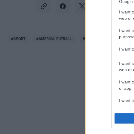
Google 
I want t
web or d
I want t
purpose
#
SPORT
#
AMERIKAI FUTBALL
#
EGYESÜLT ÁLLAMOK
I want 
I want t
web or d
I want t
or app.
I want t
I want t
authenti