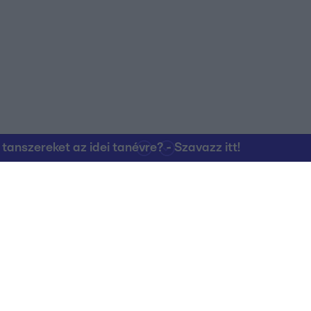
nszereket az idei tanévre? - Szavazz itt!
Kapcsolat
RTL Group Beszál
Magatartási Kó
az RTL+-on
Vállalati hírek