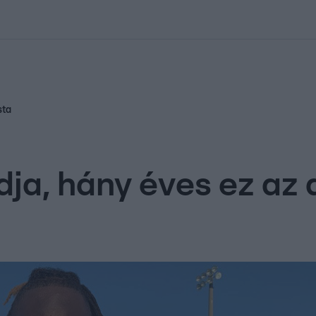
kolett
#
Időjárás
#
RTL műsor
#
Víz
#
Magyar Péter
#
Csillagjeg
sta
ja, hány éves ez az 