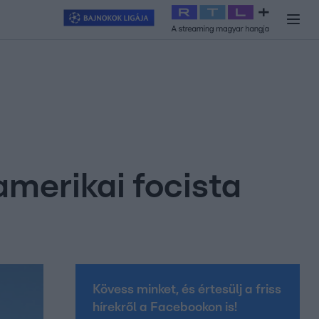
y
#
RTL+
#
Exek csatája 2026
#
Celeb vagyok, ments ki innen
#
H
amerikai focista
Kövess minket, és értesülj a friss
hírekről a Facebookon is!