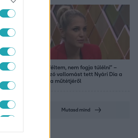
Bulvár
„Attól féltem, nem fogja túlélni” –
megrázó vallomást tett Nyári Dia a
kislánya műtétjéről
Mutasd mind