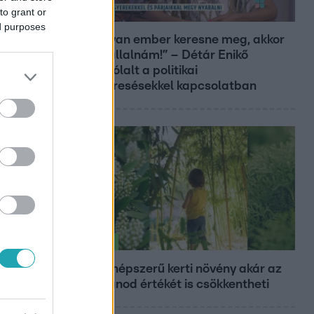
to grant or
Reggeli
ed purposes
„Ha olyan ember keresne meg, akkor
sem vállalnám!” – Détár Enikő
megszólalt a politikai
megkeresésekkel kapcsolatban
Életmód
Ez a 3 népszerű kerti növény akár az
ingatlanod értékét is csökkentheti