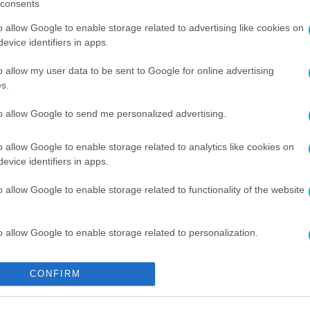
consents
o allow Google to enable storage related to advertising like cookies on
evice identifiers in apps.
o allow my user data to be sent to Google for online advertising
s.
#
JEREMIAH JOHNSON
to allow Google to send me personalized advertising.
o allow Google to enable storage related to analytics like cookies on
evice identifiers in apps.
o allow Google to enable storage related to functionality of the website
o allow Google to enable storage related to personalization.
o allow Google to enable storage related to security, including
CONFIRM
cation functionality and fraud prevention, and other user protection.