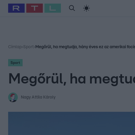
#
Babits Marcella
#
Szellő István
#
Most Wanted
#
Gallusz Ni
Címlap
›
Sport
›
Megőrül, ha megtudja, hány éves ez az amerikai foci
Sport
Megőrül, ha megtud
Nagy Attila Károly