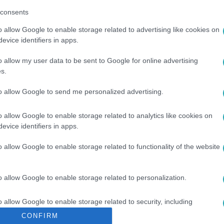
consents
o allow Google to enable storage related to advertising like cookies on
evice identifiers in apps.
o allow my user data to be sent to Google for online advertising
s.
to allow Google to send me personalized advertising.
SZNŐ
#
VIDNYÁNSZKY ATTILA
#
HAZUGSÁG
o allow Google to enable storage related to analytics like cookies on
evice identifiers in apps.
o allow Google to enable storage related to functionality of the website
o allow Google to enable storage related to personalization.
o allow Google to enable storage related to security, including
cation functionality and fraud prevention, and other user protection.
CONFIRM