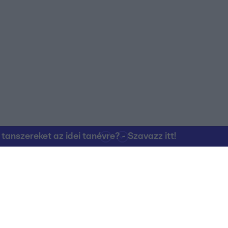
nszereket az idei tanévre? - Szavazz itt!