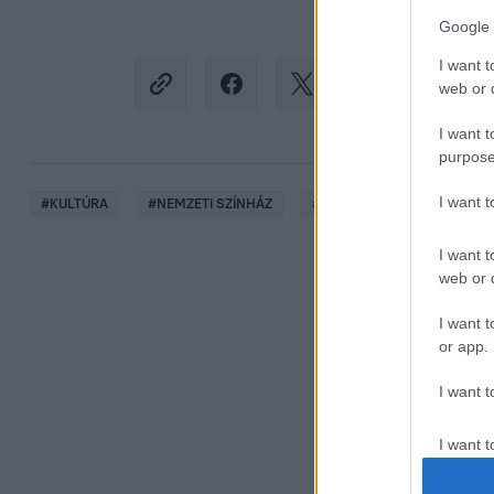
Google 
I want t
web or d
I want t
purpose
I want 
#
KULTÚRA
#
NEMZETI SZÍNHÁZ
#
SZÁSZ JÚLIA
#
SZÍNÉ
I want t
web or d
I want t
or app.
I want t
I want t
authenti