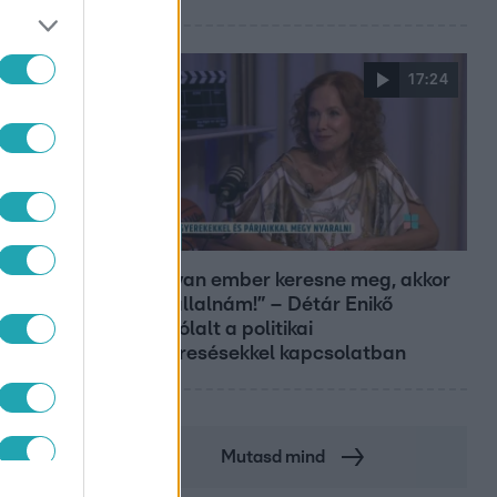
17:24
Reggeli
„Ha olyan ember keresne meg, akkor
sem vállalnám!” – Détár Enikő
megszólalt a politikai
megkeresésekkel kapcsolatban
Mutasd mind