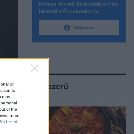
Kövess minket, és értesülj a friss
hírekről a Facebookon is!
Követem
sonal or
Népszerű
ection to
ou may
 personal
out of the
 downstream
B’s List of