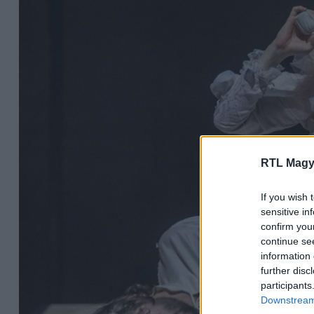
RTL Magy
If you wish 
sensitive in
confirm you
continue se
information 
further disc
participants
Downstream 