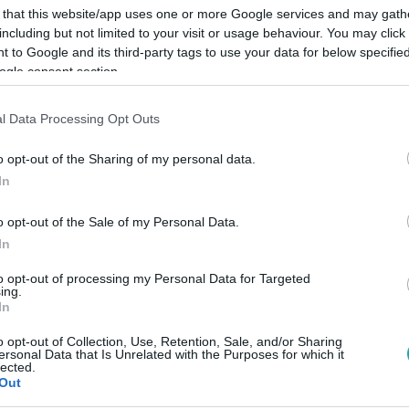
 that this website/app uses one or more Google services and may gath
including but not limited to your visit or usage behaviour. You may click 
 to Google and its third-party tags to use your data for below specifi
ogle consent section.
Link másolása
l Data Processing Opt Outs
o opt-out of the Sharing of my personal data.
In
n tavaly novemberben súlyosan megsérült
o opt-out of the Sale of my Personal Data.
pott ötmilliót balesete óta.
In
to opt-out of processing my Personal Data for Targeted
ing.
In
o opt-out of Collection, Use, Retention, Sale, and/or Sharing
között legyen a Google-találatokban!
ersonal Data that Is Unrelated with the Purposes for which it
lected.
Out