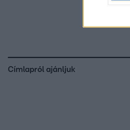
Címlapról ajánljuk