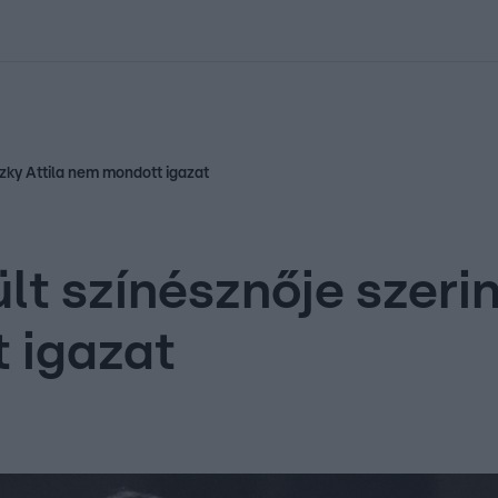
kolett
#
Időjárás
#
RTL műsor
#
Víz
#
Magyar Péter
#
Csillagjeg
zky Attila nem mondott igazat
t színésznője szeri
 igazat