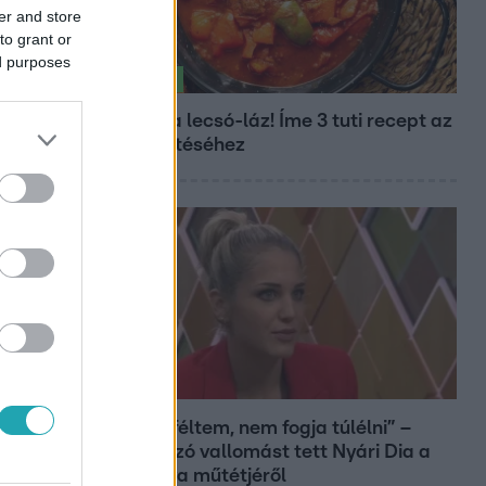
er and store
to grant or
ed purposes
Életmód
Kitört a lecsó-láz! Íme 3 tuti recept az
elkészítéséhez
Bulvár
„Attól féltem, nem fogja túlélni” –
megrázó vallomást tett Nyári Dia a
kislánya műtétjéről