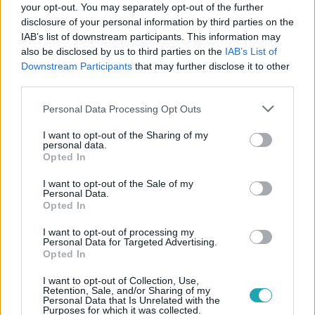
your opt-out. You may separately opt-out of the further
disclosure of your personal information by third parties on the
IAB’s list of downstream participants. This information may
also be disclosed by us to third parties on the
IAB’s List of
Downstream Participants
that may further disclose it to other
third parties.
#
KULTÚRA
#
VIDEÓ
#
REISZ GÁBOR
Please note that this website/app uses one or more Google
Personal Data Processing Opt Outs
#
MAGYARÁZAT MINDENRE
#
RENDEZŐ
#
FILM
services and may gather and store information including but
not limited to your visit or usage behaviour. You may click to
I want to opt-out of the Sharing of my
#
NFI
#
NER
personal data.
grant or deny consent to Google and its third-party tags to
Opted In
use your data for below specified purposes in below Google
consent section.
I want to opt-out of the Sale of my
Personal Data.
Opted In
I want to opt-out of processing my
Personal Data for Targeted Advertising.
Opted In
Népszerű
I want to opt-out of Collection, Use,
Retention, Sale, and/or Sharing of my
Personal Data that Is Unrelated with the
Purposes for which it was collected.