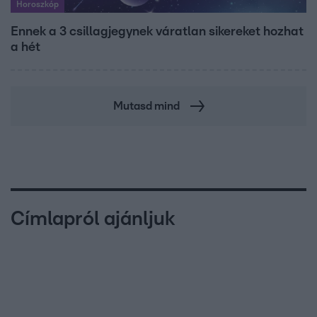
Horoszkóp
Ennek a 3 csillagjegynek váratlan sikereket hozhat
a hét
Mutasd mind
Címlapról ajánljuk