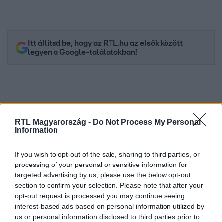
Itt állítsd be, hogy az RTL.hu az elsők között
legyen a Google-találatokban!
RTL Magyarország -
Do Not Process My Personal
Information
If you wish to opt-out of the sale, sharing to third parties, or
processing of your personal or sensitive information for
targeted advertising by us, please use the below opt-out
Kövess minket, és értesülj a friss hírekről a
section to confirm your selection. Please note that after your
Facebookon is!
opt-out request is processed you may continue seeing
interest-based ads based on personal information utilized by
us or personal information disclosed to third parties prior to
Követem