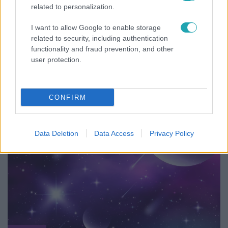
related to personalization.
I want to allow Google to enable storage
related to security, including authentication
functionality and fraud prevention, and other
Nagyvilág
user protection.
A világ legidősebb asszonya dohányzott és bort
ivott – 122 évig élt
CONFIRM
Data Deletion
Data Access
Privacy Policy