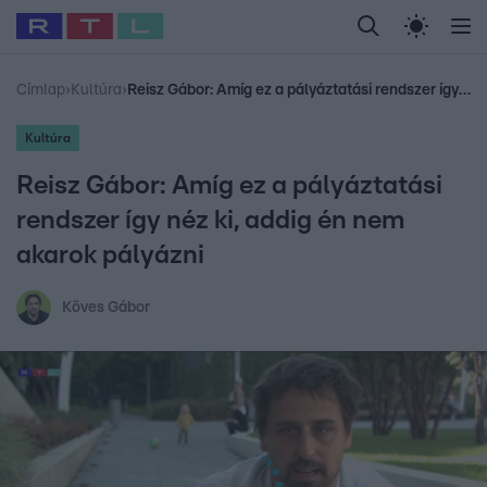
Legfrissebb
RTL Híradó
Fókusz
Sztárhírek
Randi
Celeb vagyok, me
#
Babits Marcella
#
Szellő István
#
Most Wanted
#
Gallusz Niko
Címlap
›
Kultúra
›
Reisz Gábor: Amíg ez a pályáztatási rendszer így néz ki, addig én nem akarok pályázni
Kultúra
Reisz Gábor: Amíg ez a pályáztatási
rendszer így néz ki, addig én nem
akarok pályázni
Köves Gábor