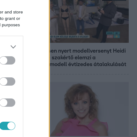
er and store
to grant or
ed purposes
Reggeli
19 évesen nyert modellversenyt Heidi
Klum – szakértő elemzi a
szupermodell évtizedes átalakulását
Bulvár