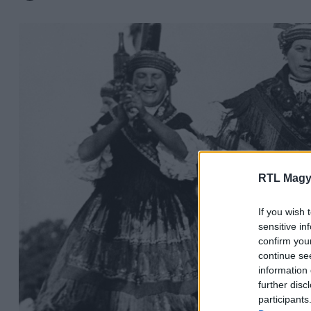
RTL Magy
If you wish 
sensitive in
confirm you
continue se
information 
further disc
participants