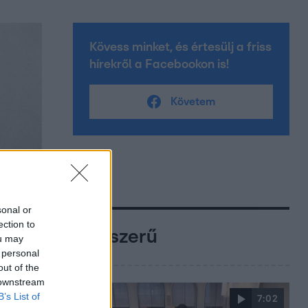
Kövess minket, és értesülj a friss
hírekről a Facebookon is!
Követem
sonal or
ection to
Népszerű
ou may
 personal
out of the
 downstream
B’s List of
7:02