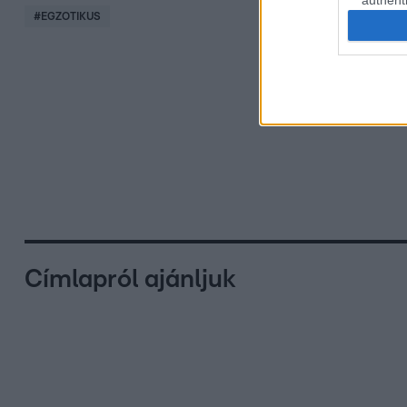
authenti
#
EGZOTIKUS
Címlapról ajánljuk