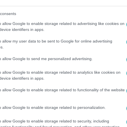
 különleges, ritkán látott fekete-fehér
consents
o allow Google to enable storage related to advertising like cookies on
evice identifiers in apps.
o allow my user data to be sent to Google for online advertising
s.
között legyen a Google-találatokban!
to allow Google to send me personalized advertising.
o allow Google to enable storage related to analytics like cookies on
evice identifiers in apps.
o allow Google to enable storage related to functionality of the website
o allow Google to enable storage related to personalization.
o allow Google to enable storage related to security, including
GIMÁZS
#
FOLKLÓR
#
NÉPHAGYOMÁNY
#
XX. SZÁZAD