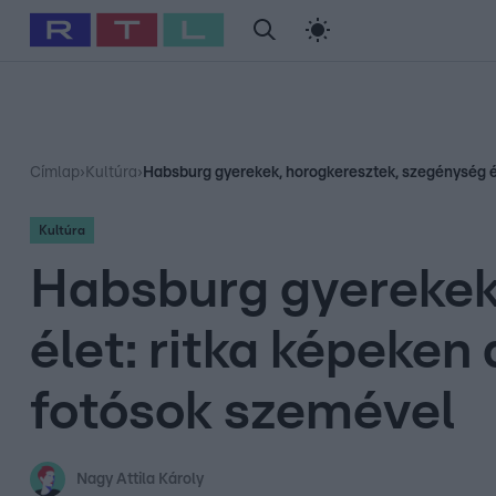
#
Babits Marcella
#
Szellő István
#
Most Wanted
#
Gallusz Ni
Címlap
›
Kultúra
›
Habsburg gyerekek, horogkeresztek, szegénység és
Kultúra
Habsburg gyerekek,
élet: ritka képeke
fotósok szemével
Nagy Attila Károly