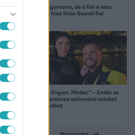
Már nagymama, de a fiai is kész
férfiak: friss fotón Szandi fiai
Bulvár
„Téged. Engem. Minket.” – Emilio és
Tina szerelmes vallomása sokakat
megérinthet
Mutasd mind