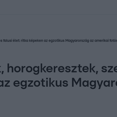
kolett
#
Időjárás
#
RTL műsor
#
Víz
#
Magyar Péter
#
Csillagjeg
 falusi élet: ritka képeken az egzotikus Magyarország az amerikai fot
 horogkeresztek, sz
n az egzotikus Magya