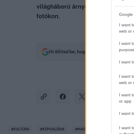
világháború árnyéka jelennek meg a
fotókon.
Google 
I want t
web or d
I want t
purpose
Itt állítsd be, hogy az RTL.hu az elsők 
I want 
I want t
web or d
I want t
or app.
I want t
I want t
#
KULTÚRA
#
KÉPGALÉRIA
#
MAGYARORSZÁG
#
ORSZÁ