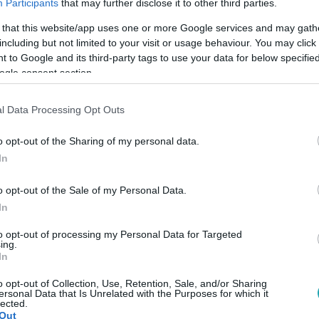
Participants
that may further disclose it to other third parties.
 that this website/app uses one or more Google services and may gath
including but not limited to your visit or usage behaviour. You may click 
 to Google and its third-party tags to use your data for below specifi
ogle consent section.
l Data Processing Opt Outs
Link másolása
o opt-out of the Sharing of my personal data.
In
o opt-out of the Sale of my Personal Data.
sóinkat: a fenti képre kattintva megnyíló
In
attunk össze az amerikai Associated Press
to opt-out of processing my Personal Data for Targeted
lt Magyarországot mutatnak be. A múlt
ing.
In
épek arról árulkodnak, hogy mit tartottak
o opt-out of Collection, Use, Retention, Sale, and/or Sharing
ágról az óceán túloldalán: leginkább a
ersonal Data that Is Unrelated with the Purposes for which it
lected.
 pillanatai, a szegénység, a nagypolitika, a
Out