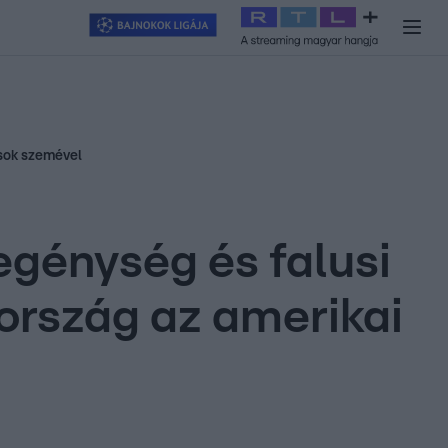
y
#
RTL+
#
Exek csatája 2026
#
Celeb vagyok, ments ki innen
#
H
ósok szemével
egénység és falusi
rország az amerikai