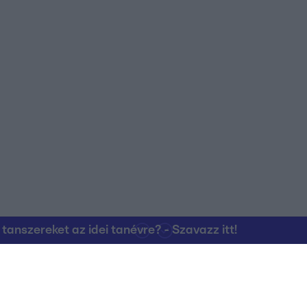
nszereket az idei tanévre? - Szavazz itt!