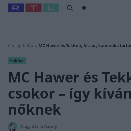
#
Babits Marcella
#
Szellő István
#
Most Wanted
#
Gallusz
Címlap
›
Kultúra
›
MC Hawer és Tekknő, Alcsút, kamerába tarto
Kultúra
MC Hawer és Tekk
csokor – így kív
nőknek
Nagy Attila Károly