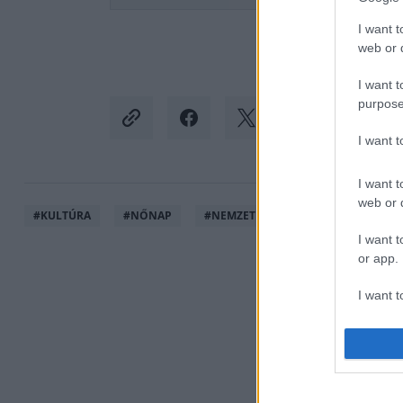
I want t
web or d
I want t
purpose
I want 
I want t
web or d
#
KULTÚRA
#
NŐNAP
#
NEMZETKÖZI NŐNAP
#
FACE
I want t
or app.
I want t
I want t
authenti