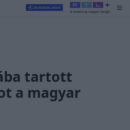
llagjegy
#
RTL+
#
Exek csatája 2026
#
Celeb vagyok, ments ki
ba tartott
ot a magyar