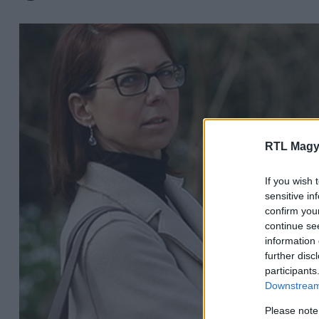
RTL Magy
If you wish 
sensitive in
confirm you
continue se
information 
further disc
participants
Downstream 
Please note