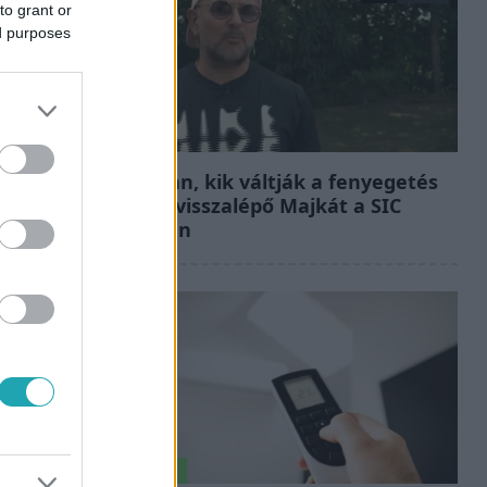
to grant or
ed purposes
Fókusz
Megvan, kik váltják a fenyegetés
miatt visszalépő Majkát a SIC
Feszten
Életmód