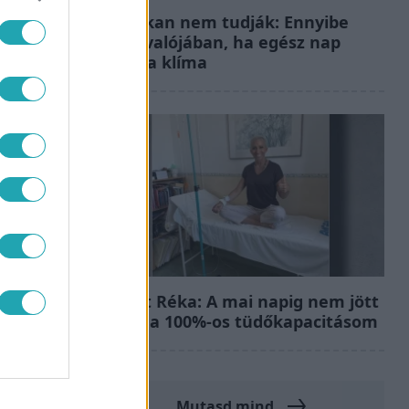
Ezt sokan nem tudják: Ennyibe
kerül valójában, ha egész nap
megy a klíma
Bulvár
Rubint Réka: A mai napig nem jött
vissza a 100%-os tüdőkapacitásom
Mutasd mind