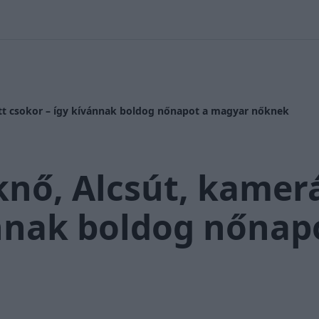
 Nikolett
#
Időjárás
#
RTL műsor
#
Víz
#
Magyar Péter
#
Csi
tt csokor – így kívánnak boldog nőnapot a magyar nőknek
nő, Alcsút, kamerá
ánnak boldog nőnap