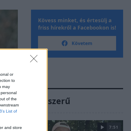
Kövess minket, és értesülj a
friss hírekről a Facebookon is!
Követem
sonal or
ection to
ou may
 personal
Népszerű
out of the
 downstream
B’s List of
7:51
er and store