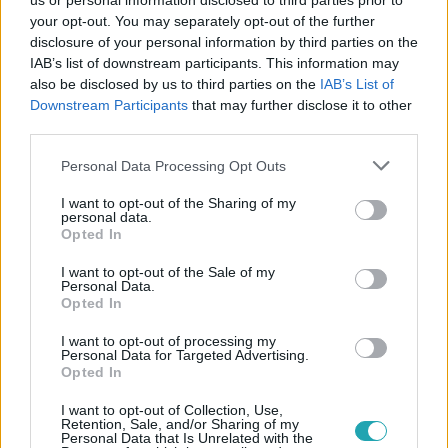
us or personal information disclosed to third parties prior to
your opt-out. You may separately opt-out of the further
disclosure of your personal information by third parties on the
IAB’s list of downstream participants. This information may
also be disclosed by us to third parties on the
IAB’s List of
Downstream Participants
that may further disclose it to other
third parties.
#
KULTÚRA
#
NEW YORK
#
NEW YORK COMIC CON
Please note that this website/app uses one or more Google
Personal Data Processing Opt Outs
#
KÉPREGÉNY
#
MARVEL
#
DC
#
RAJONGÓK
services and may gather and store information including but
#
FAN
#
MA
not limited to your visit or usage behaviour. You may click to
I want to opt-out of the Sharing of my
personal data.
grant or deny consent to Google and its third-party tags to
Opted In
use your data for below specified purposes in below Google
consent section.
I want to opt-out of the Sale of my
Personal Data.
Opted In
I want to opt-out of processing my
Personal Data for Targeted Advertising.
Opted In
Népszerű
I want to opt-out of Collection, Use,
Retention, Sale, and/or Sharing of my
Personal Data that Is Unrelated with the