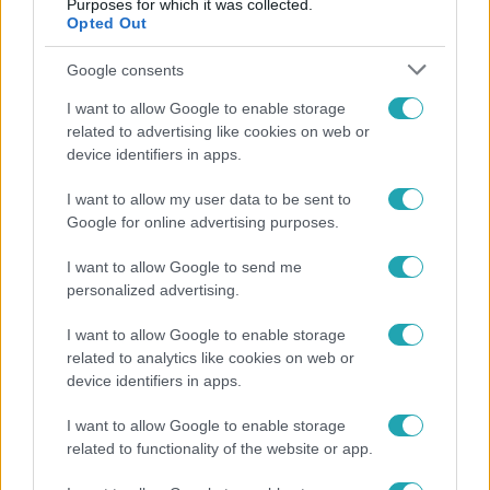
Purposes for which it was collected.
Opted Out
7:02
Google consents
I want to allow Google to enable storage
related to advertising like cookies on web or
device identifiers in apps.
I want to allow my user data to be sent to
Google for online advertising purposes.
Reggeli
I want to allow Google to send me
19 évesen nyert modellversenyt Heidi Klum –
personalized advertising.
szakértő elemzi a szupermodell évtizedes
átalakulását
I want to allow Google to enable storage
related to analytics like cookies on web or
device identifiers in apps.
I want to allow Google to enable storage
related to functionality of the website or app.