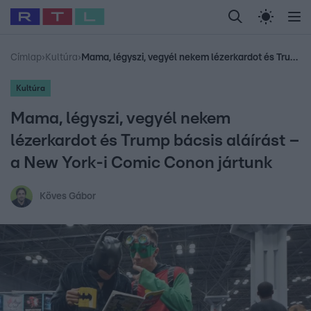
Legfrissebb
RTL Híradó
Fókusz
Sztárhírek
Randi
Celeb vagyok, me
#
Babits Marcella
#
Szellő István
#
Most Wanted
#
Gallusz Niko
Címlap
›
Kultúra
›
Mama, légyszi, vegyél nekem lézerkardot és Trump bácsis aláírást – a New York-i Comic Conon jártunk
Kultúra
Mama, légyszi, vegyél nekem
lézerkardot és Trump bácsis aláírást –
a New York-i Comic Conon jártunk
Köves Gábor