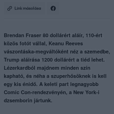
Link másolása
Brendan Fraser 80 dollárért aláír, 110-ért
közös fotót vállal, Keanu Reeves
vászontáska-megváltóként néz a szemedbe,
Trump aláírása 1200 dollárért a tiéd lehet.
Lézerkardból majdnem minden szín
kapható, és néha a szuperhősöknek is kell
egy kis énidő. A keleti part legnagyobb
Comic Con-rendezvényén, a New York-i
dzsemborin jártunk.