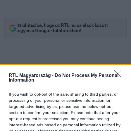
Itt állítsd be, hogy az RTL.hu az elsők között
legyen a Google-találatokban!
RTL Magyarország -
Do Not Process My Personal
Information
If you wish to opt-out of the sale, sharing to third parties, or
processing of your personal or sensitive information for
targeted advertising by us, please use the below opt-out
Kövess minket, és értesülj a friss hírekről a
section to confirm your selection. Please note that after your
Facebookon is!
opt-out request is processed you may continue seeing
interest-based ads based on personal information utilized by
Követem