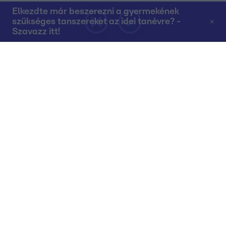
Elkezdte már beszerezni a gyermekének
szükséges tanszereket az idei tanévre? -
Szavazz itt!
Rólunk
Teljes adások az RTL+-on
Műsorújság
Összes műsor