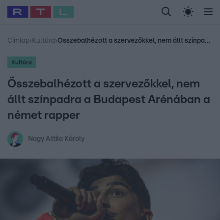
Legfrissebb
RTL Híradó
Fókusz
Sztárhírek
Randi
Celeb vagyok, me
#
Babits Marcella
#
Szellő István
#
Most Wanted
#
Gallusz Niko
Címlap
›
Kultúra
›
Összebalhézott a szervezőkkel, nem állt színpadra a Budapest Arénában a német rapper
Kultúra
Összebalhézott a szervezőkkel, nem
állt színpadra a Budapest Arénában a
német rapper
Nagy Attila Károly