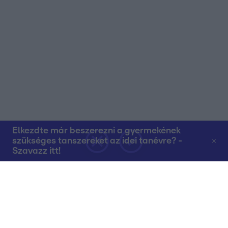
Elkezdte már beszerezni a gyermekének
szükséges tanszereket az idei tanévre? -
Szavazz itt!