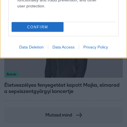
functionality and fraud prevention, and other
user protection.
CONFIRM
Data Deletion
Data Access
Privacy Policy
Bulvár
Életveszélyes fenyegetést kapott Majka, elmarad
a sepsiszentgyörgyi koncertje
Mutasd mind