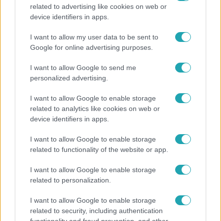
related to advertising like cookies on web or
Bulvár
device identifiers in apps.
„Attól féltem, nem fogja túlélni” – megrázó
I want to allow my user data to be sent to
vallomást tett Nyári Dia a kislánya műtétjéről
Google for online advertising purposes.
I want to allow Google to send me
personalized advertising.
2:14
I want to allow Google to enable storage
related to analytics like cookies on web or
device identifiers in apps.
I want to allow Google to enable storage
related to functionality of the website or app.
I want to allow Google to enable storage
related to personalization.
Híradó
I want to allow Google to enable storage
Az RTL Híradó riportja után renndőrök és
related to security, including authentication
állatmentők hozták ki a magára hagyott kutyát