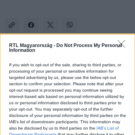
RTL Magyarország -
Do Not Process My Personal
Information
Kövess minket, és értesülj a friss hírekről a
Facebookon is!
If you wish to opt-out of the sale, sharing to third parties, or
processing of your personal or sensitive information for
Követem
targeted advertising by us, please use the below opt-out
section to confirm your selection. Please note that after your
opt-out request is processed you may continue seeing
interest-based ads based on personal information utilized by
us or personal information disclosed to third parties prior to
your opt-out. You may separately opt-out of the further
disclosure of your personal information by third parties on the
#
KULTÚRA
#
KONCERT
#
MERO
IAB’s list of downstream participants. This information may
#
BUDAPEST ARÉNA
#
PAPP LÁSZLÓ SPORTARÉNA
also be disclosed by us to third parties on the
IAB’s List of
Downstream Participants
that may further disclose it to other