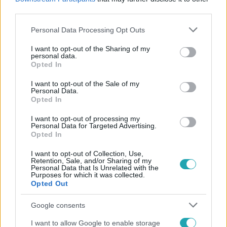
#
SZERVEZŐK
#
KÖZÖNSÉG
#
ELMARADT KONCERT
third parties.
Please note that this website/app uses one or more Google
Personal Data Processing Opt Outs
services and may gather and store information including but
not limited to your visit or usage behaviour. You may click to
I want to opt-out of the Sharing of my
personal data.
grant or deny consent to Google and its third-party tags to
Opted In
use your data for below specified purposes in below Google
consent section.
I want to opt-out of the Sale of my
Personal Data.
Népszerű
Opted In
I want to opt-out of processing my
Personal Data for Targeted Advertising.
Opted In
I want to opt-out of Collection, Use,
Retention, Sale, and/or Sharing of my
Personal Data that Is Unrelated with the
Purposes for which it was collected.
Opted Out
Google consents
I want to allow Google to enable storage