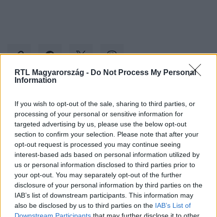
RTL Magyarország -
Do Not Process My Personal
Information
Kövess minket, és értesülj a friss hírekről a
If you wish to opt-out of the sale, sharing to third parties, or
Facebookon is!
processing of your personal or sensitive information for
targeted advertising by us, please use the below opt-out
section to confirm your selection. Please note that after your
Követem
opt-out request is processed you may continue seeing
interest-based ads based on personal information utilized by
us or personal information disclosed to third parties prior to
your opt-out. You may separately opt-out of the further
disclosure of your personal information by third parties on the
IAB’s list of downstream participants. This information may
#
KULTÚRA
#
FESTÉSZET
#
KÉPZŐMŰVÉSZET
also be disclosed by us to third parties on the
IAB’s List of
Downstream Participants
that may further disclose it to other