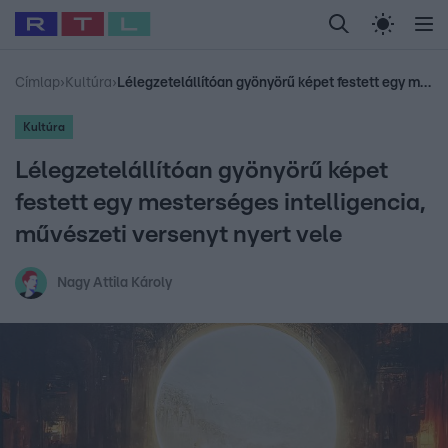
Legfrissebb
RTL Híradó
Fókusz
Sztárhírek
Randi
Celeb vagyok, me
#
Babits Marcella
#
Szellő István
#
Most Wanted
#
Gallusz Niko
Címlap
›
Kultúra
›
Lélegzetelállítóan gyönyörű képet festett egy mesterséges intelligencia, művészeti versenyt nyert vele
Kultúra
Lélegzetelállítóan gyönyörű képet
festett egy mesterséges intelligencia,
művészeti versenyt nyert vele
Nagy Attila Károly