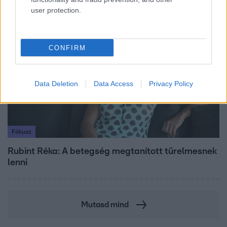
user protection.
8:33
CONFIRM
Data Deletion
Data Access
Privacy Policy
Fókusz
Rubint Réka: A betegség megtanított türelmesnek
lenni
Mutasd mind