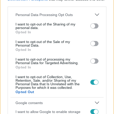
#
MESTERSÉGES INTELLIGENCIA
third parties.
Please note that this website/app uses one or more Google
Personal Data Processing Opt Outs
services and may gather and store information including but
not limited to your visit or usage behaviour. You may click to
I want to opt-out of the Sharing of my
personal data.
grant or deny consent to Google and its third-party tags to
Opted In
use your data for below specified purposes in below Google
consent section.
I want to opt-out of the Sale of my
Personal Data.
Népszerű
Opted In
I want to opt-out of processing my
Personal Data for Targeted Advertising.
Opted In
I want to opt-out of Collection, Use,
Retention, Sale, and/or Sharing of my
Personal Data that Is Unrelated with the
Purposes for which it was collected.
Opted Out
Google consents
I want to allow Google to enable storage