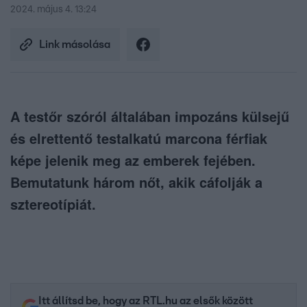
2024. május 4. 13:24
Link másolása
A testőr szóról általában impozáns külsejű
és elrettentő testalkatú marcona férfiak
képe jelenik meg az emberek fejében.
Bemutatunk három nőt, akik cáfolják a
sztereotípiát.
Itt állítsd be, hogy az RTL.hu az elsők között