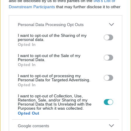
also be disclosed by us to third parties on the
IAB’s List of
Downstream Participants
that may further disclose it to other
#
KÜLFÖLD
#
TESTŐR
#
NŐ
#
MA
third parties.
Please note that this website/app uses one or more Google
Personal Data Processing Opt Outs
services and may gather and store information including but
not limited to your visit or usage behaviour. You may click to
I want to opt-out of the Sharing of my
personal data.
grant or deny consent to Google and its third-party tags to
Opted In
use your data for below specified purposes in below Google
consent section.
I want to opt-out of the Sale of my
Personal Data.
Népszerű
Opted In
I want to opt-out of processing my
Personal Data for Targeted Advertising.
Opted In
I want to opt-out of Collection, Use,
Retention, Sale, and/or Sharing of my
Personal Data that Is Unrelated with the
Purposes for which it was collected.
Opted Out
Google consents