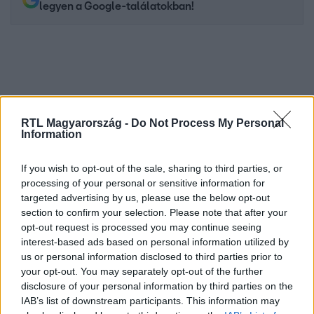
legyen a Google-találatokban!
RTL Magyarország -
Do Not Process My Personal
Information
If you wish to opt-out of the sale, sharing to third parties, or
processing of your personal or sensitive information for
Kövess minket, és értesülj a friss hírekről a
targeted advertising by us, please use the below opt-out
Facebookon is!
section to confirm your selection. Please note that after your
opt-out request is processed you may continue seeing
interest-based ads based on personal information utilized by
Követem
us or personal information disclosed to third parties prior to
your opt-out. You may separately opt-out of the further
disclosure of your personal information by third parties on the
IAB’s list of downstream participants. This information may