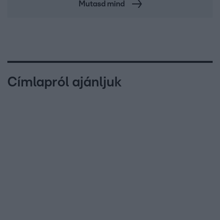
Mutasd mind
Címlapról ajánljuk