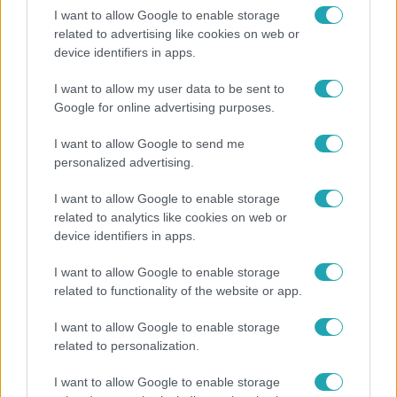
I want to allow Google to enable storage
related to advertising like cookies on web or
Életmód
device identifiers in apps.
Gyakori tévhit dől meg a ventilátorról – így
I want to allow my user data to be sent to
érdemes használni a fizikus szerint
Google for online advertising purposes.
I want to allow Google to send me
personalized advertising.
2:30
I want to allow Google to enable storage
related to analytics like cookies on web or
device identifiers in apps.
I want to allow Google to enable storage
related to functionality of the website or app.
I want to allow Google to enable storage
related to personalization.
Híradó
I want to allow Google to enable storage
Grúz fiatal erőszakoskodott egy 18 éves magyar