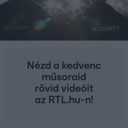
Nézd a kedvenc
műsoraid
rövid videóit
az RTL.hu-n!