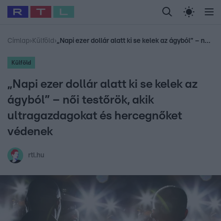
Legfrissebb
RTL Híradó
Fókusz
Sztárhírek
Randi
Celeb vagyok, me
#
Babits Marcella
#
Szellő István
#
Most Wanted
#
Gallusz Niko
Címlap
›
Külföld
›
„Napi ezer dollár alatt ki se kelek az ágyból” – női testőrök, akik ultragazdagokat és hercegnőket védenek
Külföld
„Napi ezer dollár alatt ki se kelek az
ágyból” – női testőrök, akik
ultragazdagokat és hercegnőket
védenek
rtl.hu