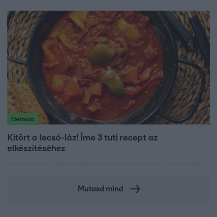
Életmód
Kitört a lecsó-láz! Íme 3 tuti recept az
elkészítéséhez
Mutasd mind