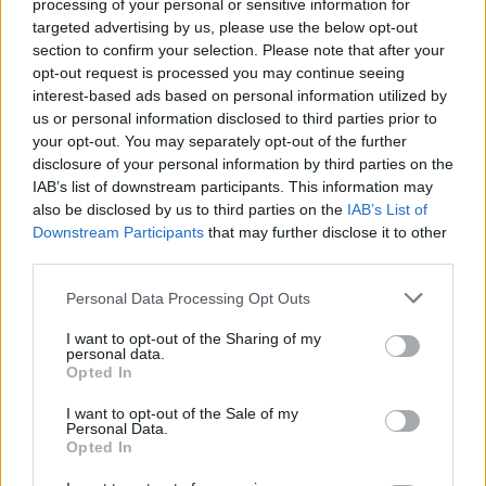
processing of your personal or sensitive information for
targeted advertising by us, please use the below opt-out
section to confirm your selection. Please note that after your
opt-out request is processed you may continue seeing
interest-based ads based on personal information utilized by
us or personal information disclosed to third parties prior to
your opt-out. You may separately opt-out of the further
disclosure of your personal information by third parties on the
IAB’s list of downstream participants. This information may
Kövess minket, és értesülj a friss hírekről a
also be disclosed by us to third parties on the
IAB’s List of
Downstream Participants
that may further disclose it to other
Facebookon is!
third parties.
Please note that this website/app uses one or more Google
Követem
Personal Data Processing Opt Outs
services and may gather and store information including but
not limited to your visit or usage behaviour. You may click to
I want to opt-out of the Sharing of my
personal data.
grant or deny consent to Google and its third-party tags to
Opted In
use your data for below specified purposes in below Google
consent section.
I want to opt-out of the Sale of my
Personal Data.
#
KÜLFÖLD
#
KALIFORNIA
#
SIVATAG
#
VIRÁGZÁS
Opted In
#
SZUPERVIRÁGZÁS
#
MA