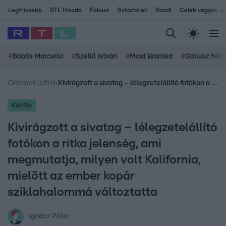
Legfrissebb
RTL Híradó
Fókusz
Sztárhírek
Randi
Celeb vagyok, me
#
Babits Marcella
#
Szellő István
#
Most Wanted
#
Gallusz Niko
Címlap
›
Külföld
›
Kivirágzott a sivatag – lélegzetelállító fotókon a ritka jelenség, ami megmutatja, milyen volt Kalifornia, mielőtt az ember kopár sziklahalommá változtatta
Külföld
Kivirágzott a sivatag – lélegzetelállító
fotókon a ritka jelenség, ami
megmutatja, milyen volt Kalifornia,
mielőtt az ember kopár
sziklahalommá változtatta
Ignácz Péter