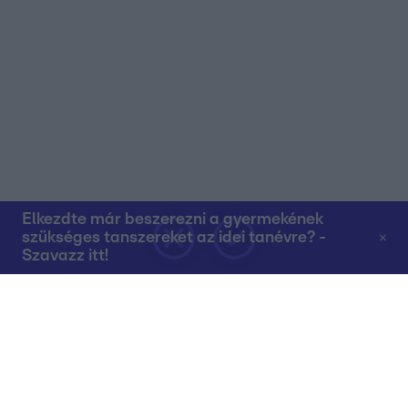
Elkezdte már beszerezni a gyermekének
szükséges tanszereket az idei tanévre? -
Szavazz itt!