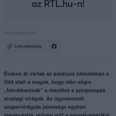
az RTL.hu-n!
2023. május 9. 16:41
Link másolása
Éveken át vártak az aszályos időszakban a
föld alatt a magok, hogy idén végre
„felrobbantsák” a mezőket a színpompás
sivatagi virágok. Az úgynevezett
szupervirágzás jelensége egyben
megmutatja, milyen volt a nyugat-amerikai