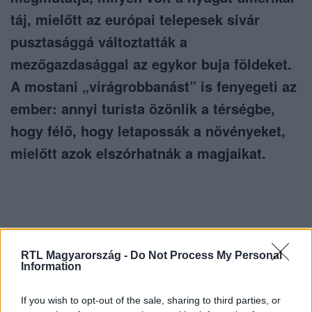
táj, mielőtt az európai telepesek sivár
pusztasággá változtatták a
mezőgazdasággal az egykor buja földeket.
A mostani „virágrobbanást” is fenyegeti az
ember: annyi turista özönlik a térségbe,
hogy félő, hogy letapossák a növényeket,
mielőtt azok elszórhatnák a magjaikat.
Itt állítsd be, hogy az RTL.hu az elsők között
RTL Magyarország -
Do Not Process My Personal
legyen a Google-találatokban!
Information
If you wish to opt-out of the sale, sharing to third parties, or