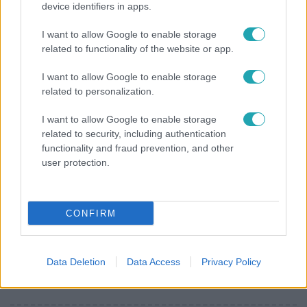
device identifiers in apps.
Bulvár
Már nagymama, de a fiai is kész férfiak: friss fotón
I want to allow Google to enable storage
related to functionality of the website or app.
Szandi fiai
I want to allow Google to enable storage
related to personalization.
I want to allow Google to enable storage
related to security, including authentication
functionality and fraud prevention, and other
user protection.
CONFIRM
Horoszkóp
Data Deletion
Data Access
Privacy Policy
Ennek a 3 csillagjegynek váratlan sikereket hozhat
a hét