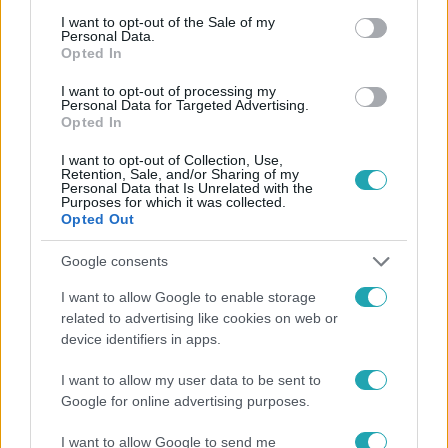
Követem
consent section.
I want to opt-out of the Sale of my
Personal Data.
Opted In
I want to opt-out of processing my
Personal Data for Targeted Advertising.
Opted In
#
JOBB KÉSŐBB, MINT SOHA!
#
INTERJÚ
I want to opt-out of Collection, Use,
#
FROHNER FECÓ
#
ÁZSIA
#
UTAZÁS
Retention, Sale, and/or Sharing of my
Personal Data that Is Unrelated with the
Purposes for which it was collected.
Opted Out
Google consents
I want to allow Google to enable storage
related to advertising like cookies on web or
device identifiers in apps.
Népszerű
I want to allow my user data to be sent to
Google for online advertising purposes.
I want to allow Google to send me