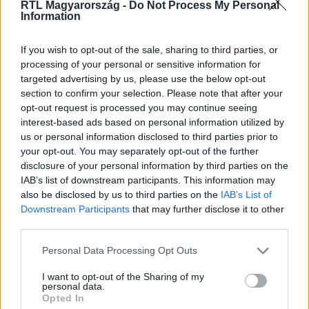
Premiumon!"
RTL Magyarország -
Do Not Process My Personal
Information
If you wish to opt-out of the sale, sharing to third parties, or
Itt állítsd be, hogy az RTL.hu az elsők között
processing of your personal or sensitive information for
legyen a Google-találatokban!
targeted advertising by us, please use the below opt-out
section to confirm your selection. Please note that after your
opt-out request is processed you may continue seeing
interest-based ads based on personal information utilized by
us or personal information disclosed to third parties prior to
your opt-out. You may separately opt-out of the further
disclosure of your personal information by third parties on the
IAB’s list of downstream participants. This information may
also be disclosed by us to third parties on the
IAB’s List of
Downstream Participants
that may further disclose it to other
third parties.
Please note that this website/app uses one or more Google
Personal Data Processing Opt Outs
Kövess minket, és értesülj a friss hírekről a
services and may gather and store information including but
Facebookon is!
not limited to your visit or usage behaviour. You may click to
I want to opt-out of the Sharing of my
personal data.
grant or deny consent to Google and its third-party tags to
Opted In
use your data for below specified purposes in below Google