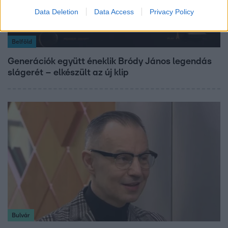
Data Deletion
Data Access
Privacy Policy
Belföld
Generációk együtt éneklik Bródy János legendás
slágerét – elkészült az új klip
Bulvár