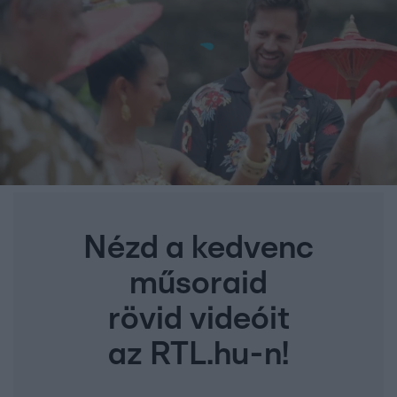
Nézd a kedvenc
műsoraid
rövid videóit
az RTL.hu-n!