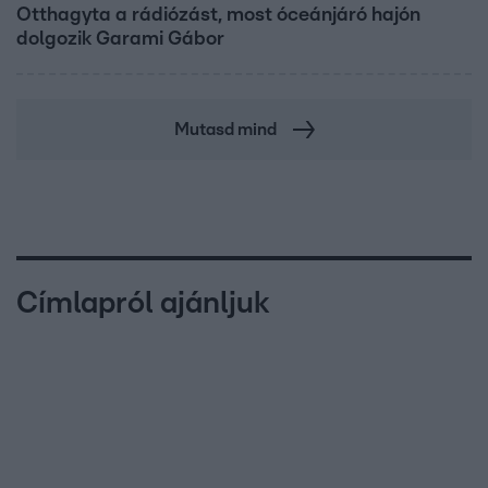
Otthagyta a rádiózást, most óceánjáró hajón
dolgozik Garami Gábor
Mutasd mind
Címlapról ajánljuk