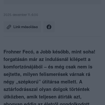
2025. december 11. 6:00
Link másolása
Frohner Fecó, a Jobb később, mint soha!
forgatásán már az indulásnál kilépett a
komfortzónájából – és még csak nem is
sejtette, milyen felismerések várnak rá
négy „szépkorú” útitársa mellett. A
sztárfodrásszal olyan dolgok történtek
útközben, amik teljesen átírták azt,
ahogyan eddig az életről gondolkodott.