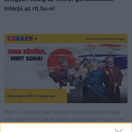
Interjú az rtl.hu-n!
"Az RTL+ vadonatúj improvizációs vígjáték-sorozatában Csuja
Imre, Scherer Péter, Badár Sándor, Epres Attila és Frohner Fecó
a pesti utcákat Ázsiára cseréli.Október 22-től kizárólag az RTL+