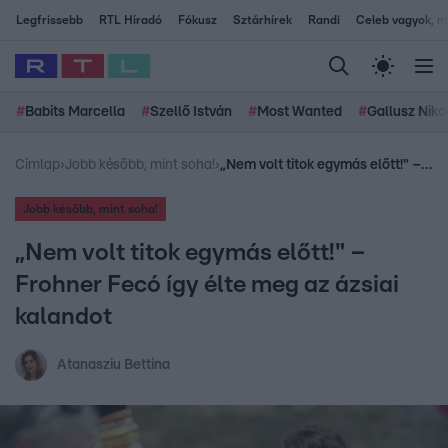
Legfrissebb
RTL Híradó
Fókusz
Sztárhírek
Randi
Celeb vagyok, me
#
Babits Marcella
#
Szellő István
#
Most Wanted
#
Gallusz Niko
Címlap
›
Jobb később, mint soha!
›
„Nem volt titok egymás előtt!" – Frohner Fecó így élte meg az ázsiai kalandot
Jobb később, mint soha!
„Nem volt titok egymás előtt!" –
Frohner Fecó így élte meg az ázsiai
kalandot
Atanasziu Bettina