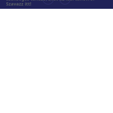
Szavazz itt!
Rólunk
Teljes adások az RTL+-on
Műsorújság