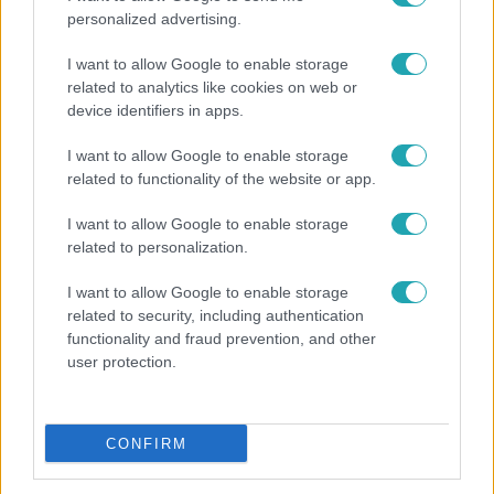
personalized advertising.
I want to allow Google to enable storage
related to analytics like cookies on web or
device identifiers in apps.
I want to allow Google to enable storage
related to functionality of the website or app.
I want to allow Google to enable storage
related to personalization.
I want to allow Google to enable storage
Bulvár
related to security, including authentication
functionality and fraud prevention, and other
Véget ért a közös munka! Balogh Levente
user protection.
elbúcsúzott Az álommeló győztesétől
CONFIRM
2:55