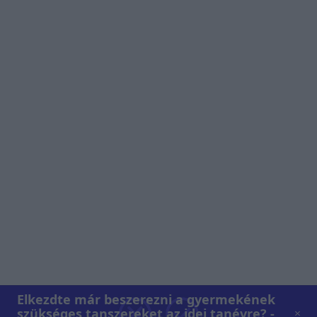
Elkezdte már beszerezni a gyermekének
szükséges tanszereket az idei tanévre? -