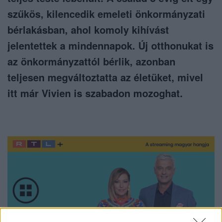
szűkös, kilencedik emeleti önkormányzati
bérlakásban, ahol komoly kihívást
jelentettek a mindennapok. Új otthonukat is
az önkormányzattól bérlik, azonban
teljesen megváltoztatta az életüket, mivel
itt már Vivien is szabadon mozoghat.