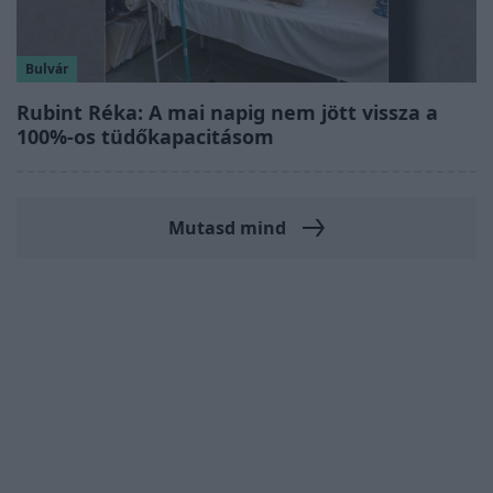
Bulvár
Rubint Réka: A mai napig nem jött vissza a
100%-os tüdőkapacitásom
Mutasd mind