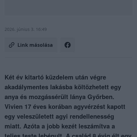
2026. június 3. 16:49
Link másolása
Két év kitartó küzdelem után végre
akadálymentes lakásba költözhetett egy
anya és mozgássérült lánya Győrben.
Vivien 17 éves korában agyvérzést kapott
egy veleszületett agyi rendellenesség
miatt. Azóta a jobb kezét leszámítva a
teljes teste lebénult. A család 8 évig élt egy