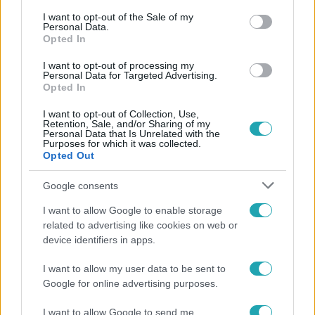
Kövess minket, és értesülj a friss
consent section.
I want to opt-out of the Sale of my
hírekről a Facebookon is!
Personal Data.
Opted In
Követem
I want to opt-out of processing my
Personal Data for Targeted Advertising.
Opted In
I want to opt-out of Collection, Use,
Retention, Sale, and/or Sharing of my
Personal Data that Is Unrelated with the
Purposes for which it was collected.
Opted Out
#
HÍRADÓ
#
AKADÁLYMENTES LAKÁS
#
ADÁSRÉSZLETEK
#
MOZGÁSSÉRÜLT LÁNY
#
GYŐR
Google consents
I want to allow Google to enable storage
related to advertising like cookies on web or
device identifiers in apps.
I want to allow my user data to be sent to
Google for online advertising purposes.
Népszerű
I want to allow Google to send me