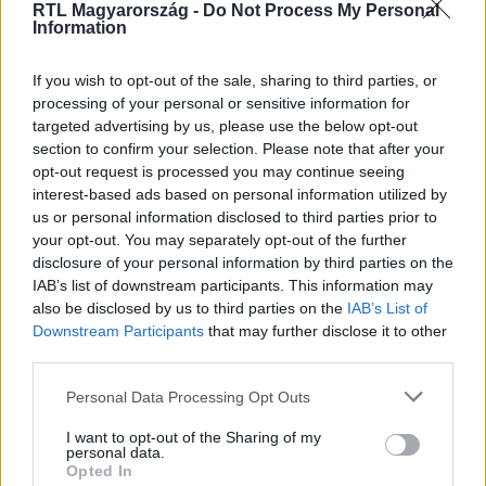
RTL Magyarország -
Do Not Process My Personal
Information
If you wish to opt-out of the sale, sharing to third parties, or
Nézd vissza a Híradó adásait az RTL+ felületén!
processing of your personal or sensitive information for
targeted advertising by us, please use the below opt-out
section to confirm your selection. Please note that after your
opt-out request is processed you may continue seeing
Itt állítsd be, hogy az RTL.hu az elsők között
interest-based ads based on personal information utilized by
legyen a Google-találatokban!
us or personal information disclosed to third parties prior to
your opt-out. You may separately opt-out of the further
disclosure of your personal information by third parties on the
IAB’s list of downstream participants. This information may
also be disclosed by us to third parties on the
IAB’s List of
Downstream Participants
that may further disclose it to other
third parties.
Please note that this website/app uses one or more Google
Personal Data Processing Opt Outs
services and may gather and store information including but
not limited to your visit or usage behaviour. You may click to
I want to opt-out of the Sharing of my
personal data.
grant or deny consent to Google and its third-party tags to
Opted In
use your data for below specified purposes in below Google