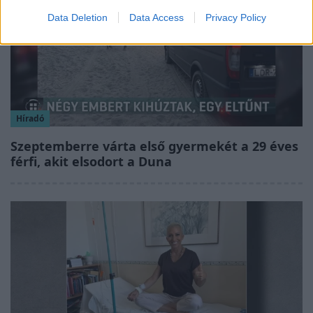
Data Deletion
Data Access
Privacy Policy
Híradó
Szeptemberre várta első gyermekét a 29 éves
férfi, akit elsodort a Duna