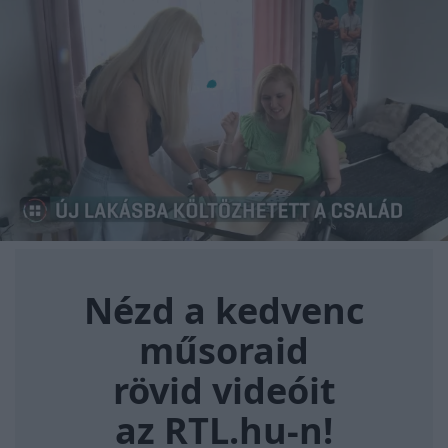
Nézd a kedvenc műsoraid rövi
Nézd a kedvenc
műsoraid
rövid videóit
az RTL.hu-n!