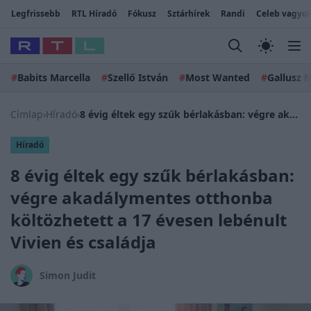
Legfrissebb
RTL Híradó
Fókusz
Sztárhírek
Randi
Celeb vagyok
#
Babits Marcella
#
Szellő István
#
Most Wanted
#
Gallusz N
Címlap
›
Híradó
›
8 évig éltek egy szűk bérlakásban: végre akadálymentes otthonba költözhetett a 17 évesen lebénult Vivien és családja
Híradó
8 évig éltek egy szűk bérlakásban:
végre akadálymentes otthonba
költözhetett a 17 évesen lebénult
Vivien és családja
Simon Judit