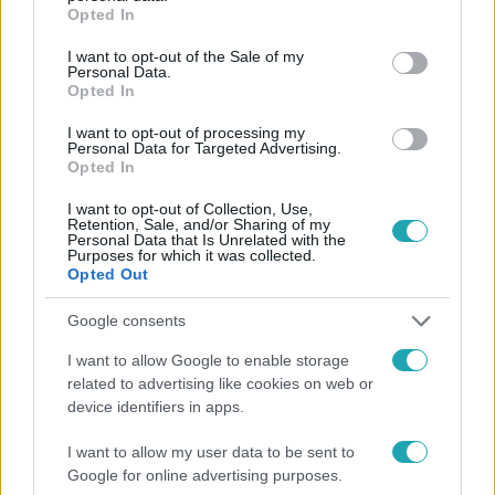
grant or deny consent to Google and its third-party tags to
Opted In
use your data for below specified purposes in below Google
Követem
consent section.
I want to opt-out of the Sale of my
Personal Data.
Opted In
I want to opt-out of processing my
Personal Data for Targeted Advertising.
Opted In
#
HÍRADÓ
#
VIDEÓ
#
ADÁSRÉSZLETEK
I want to opt-out of Collection, Use,
#
BUDAPEST
#
PARKOLÁS
#
PARKOLÓZÓNÁK
Retention, Sale, and/or Sharing of my
Personal Data that Is Unrelated with the
#
FIZETŐS PARKOLÓ
Purposes for which it was collected.
Opted Out
Google consents
I want to allow Google to enable storage
related to advertising like cookies on web or
device identifiers in apps.
Népszerű
I want to allow my user data to be sent to
Google for online advertising purposes.