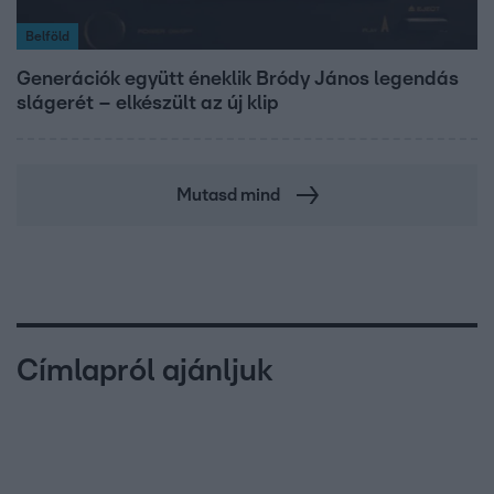
Belföld
Generációk együtt éneklik Bródy János legendás
slágerét – elkészült az új klip
Mutasd mind
Címlapról ajánljuk