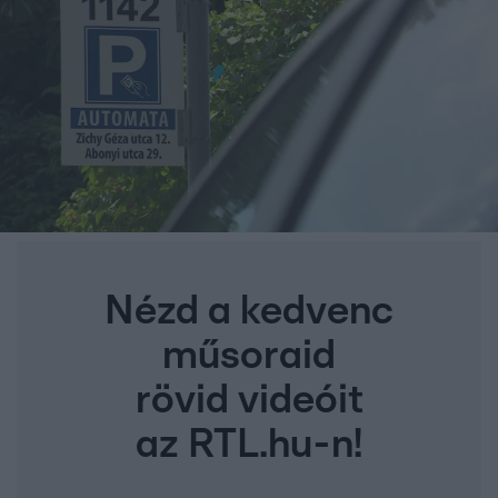
Nézd a kedvenc
műsoraid
rövid videóit
az RTL.hu-n!