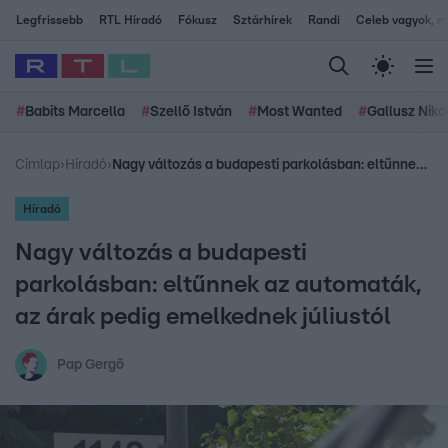
Legfrissebb
RTL Híradó
Fókusz
Sztárhírek
Randi
Celeb vagyok, me
#
Babits Marcella
#
Szellő István
#
Most Wanted
#
Gallusz Niko
Címlap
›
Híradó
›
Nagy változás a budapesti parkolásban: eltűnnek az automaták, az árak pedig emelkednek júliustól
Híradó
Nagy változás a budapesti
parkolásban: eltűnnek az automaták,
az árak pedig emelkednek júliustól
Pap Gergő