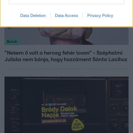
Data Deletion
Data Access
Privacy Policy
Bulvár
"Nekem ő volt a herceg fehér lovon" - Széphalmi
Juliska nem bánja, hogy hozzáment Sánta Lacihoz