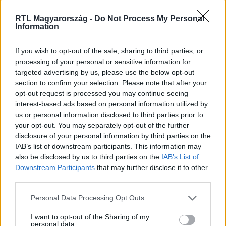
Nézd vissza a Híradó adásait az RTL+ felületén!
RTL Magyarország -
Do Not Process My Personal
Information
If you wish to opt-out of the sale, sharing to third parties, or
Itt állítsd be, hogy az RTL.hu az elsők között
processing of your personal or sensitive information for
legyen a Google-találatokban!
targeted advertising by us, please use the below opt-out
section to confirm your selection. Please note that after your
opt-out request is processed you may continue seeing
interest-based ads based on personal information utilized by
us or personal information disclosed to third parties prior to
your opt-out. You may separately opt-out of the further
disclosure of your personal information by third parties on the
IAB’s list of downstream participants. This information may
also be disclosed by us to third parties on the
IAB’s List of
Downstream Participants
that may further disclose it to other
third parties.
Please note that this website/app uses one or more Google
Personal Data Processing Opt Outs
Kövess minket, és értesülj a friss hírekről a
services and may gather and store information including but
Facebookon is!
not limited to your visit or usage behaviour. You may click to
I want to opt-out of the Sharing of my
personal data.