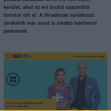
kerület, ahol ez évi bruttó százmillió
forintot vitt el. A Híradónak nyilatkozó
járókelők már most is inkább telefonról
parkolnak.