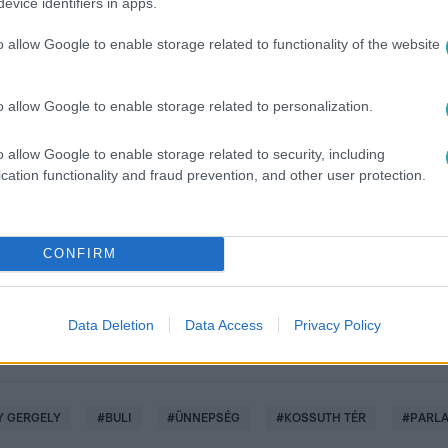
evice identifiers in apps.
o allow Google to enable storage related to functionality of the website
o allow Google to enable storage related to personalization.
o allow Google to enable storage related to security, including
között legyen a Google-találatokban!
cation functionality and fraud prevention, and other user protection.
CONFIRM
Data Deletion
Data Access
Privacy Policy
 GERGELY
#
BULI
#
ÜNNEPSÉG
#
KOSSUTH TÉR
#
PARL