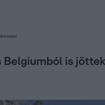
kolett
#
Időjárás
#
RTL műsor
#
Víz
#
Magyar Péter
#
Csillagjeg
érre bulizni
Belgiumból is jöttek