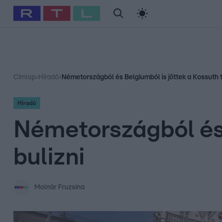
#
Babits Marcella
#
Szellő István
#
Most Wanted
#
Gallusz Ni
Címlap
›
Híradó
›
Németországból és Belgiumból is jöttek a Kossuth t
Híradó
Németországból és 
bulizni
Molnár Fruzsina