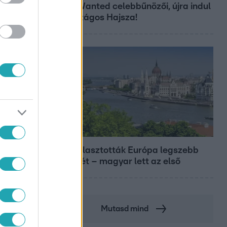
Most Wanted celebbűnözői, újra indul
az országos Hajsza!
Európa
Megválasztották Európa legszebb
épületét – magyar lett az első
Mutasd mind