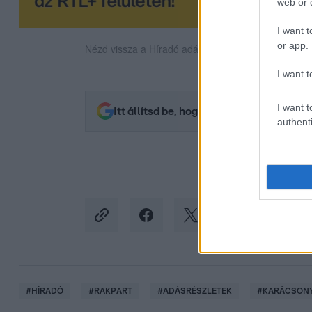
web or d
I want t
or app.
Nézd vissza a Híradó adásait az RTL+ felületén!
I want t
I want t
Itt állítsd be, hogy az RTL.hu az elsők 
authenti
#
HÍRADÓ
#
RAKPART
#
ADÁSRÉSZLETEK
#
KARÁCSONY