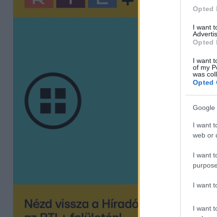
Opted 
I want 
Advertis
Opted 
I want t
of my P
was col
Opted 
Google 
I want t
web or d
I want t
purpose
I want 
I want t