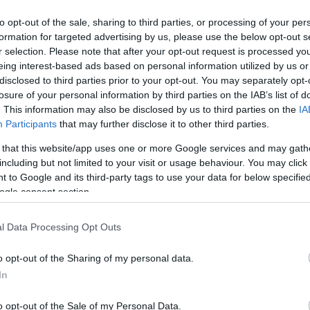
to opt-out of the sale, sharing to third parties, or processing of your per
formation for targeted advertising by us, please use the below opt-out s
r selection. Please note that after your opt-out request is processed y
eing interest-based ads based on personal information utilized by us or
disclosed to third parties prior to your opt-out. You may separately opt-
Link másolása
losure of your personal information by third parties on the IAB’s list of
. This information may also be disclosed by us to third parties on the
IA
Participants
that may further disclose it to other third parties.
 that this website/app uses one or more Google services and may gath
uth téren, kivetítőkön nézték, mi történik a
including but not limited to your visit or usage behaviour. You may click 
szágból, vagy épp Belgiumból utazott
 to Google and its third-party tags to use your data for below specifi
ogle consent section.
mi pillanatot. Közben a rakparton a főváros
y Gergely az elmúlt 16 évet végigküzdő
l Data Processing Opt Outs
o opt-out of the Sharing of my personal data.
In
o opt-out of the Sale of my Personal Data.