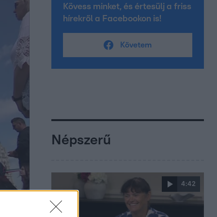
Kövess minket, és értesülj a friss
hírekről a Facebookon is!
Követem
Népszerű
4:42