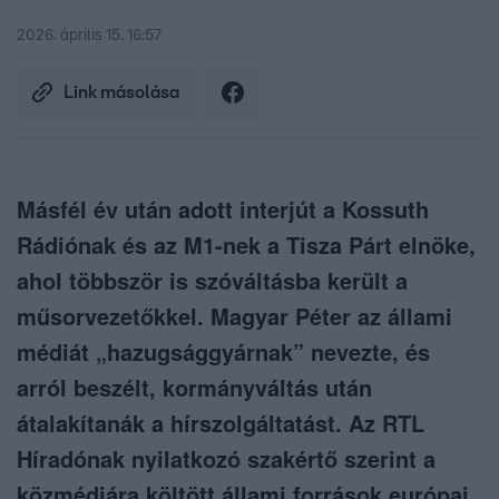
2026. április 15. 16:57
Link másolása
Másfél év után adott interjút a Kossuth
Rádiónak és az M1-nek a Tisza Párt elnöke,
ahol többször is szóváltásba került a
műsorvezetőkkel. Magyar Péter az állami
médiát „hazugsággyárnak” nevezte, és
arról beszélt, kormányváltás után
átalakítanák a hírszolgáltatást. Az RTL
Híradónak nyilatkozó szakértő szerint a
közmédiára költött állami források európai