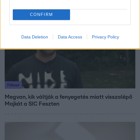
CONFIRM
7:51
Data Deletion
Data Access
Privacy Policy
Fókusz
Megvan, kik váltják a fenyegetés miatt visszalépő
Majkát a SIC Feszten