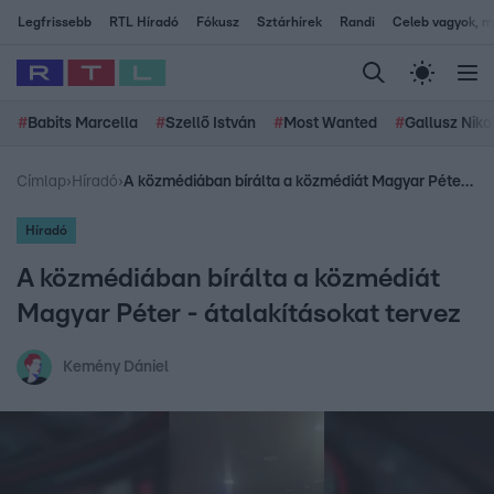
Legfrissebb
RTL Híradó
Fókusz
Sztárhírek
Randi
Celeb vagyok, me
#
Babits Marcella
#
Szellő István
#
Most Wanted
#
Gallusz Niko
Címlap
›
Híradó
›
A közmédiában bírálta a közmédiát Magyar Péter - átalakításokat tervez
Híradó
A közmédiában bírálta a közmédiát
Magyar Péter - átalakításokat tervez
Kemény Dániel