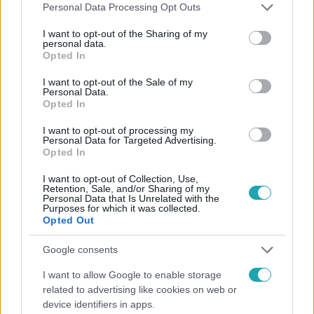
Please note that this website/app uses one or more Google
Kövess minket, és értesülj a friss hírekről a
Personal Data Processing Opt Outs
services and may gather and store information including but
Facebookon is!
not limited to your visit or usage behaviour. You may click to
I want to opt-out of the Sharing of my
personal data.
grant or deny consent to Google and its third-party tags to
Opted In
Követem
use your data for below specified purposes in below Google
consent section.
I want to opt-out of the Sale of my
Personal Data.
Opted In
I want to opt-out of processing my
Personal Data for Targeted Advertising.
Opted In
#
HÍRADÓ
#
VIDEÓ
#
ADÁSRÉSZLETEK
I want to opt-out of Collection, Use,
#
VÁLASZTÁS 2026
#
MTVA
#
M1 HÍRADÓ
Retention, Sale, and/or Sharing of my
Personal Data that Is Unrelated with the
#
KÖZMÉDIA
#
MAGYAR PÉTER
#
INTERJÚ
Purposes for which it was collected.
Opted Out
#
NEMZETI VÁLASZTÁSI BIZOTTSÁG
#
KOSSUTH RÁDIÓ
Google consents
#
BÍRSÁG
#
VITA
#
BESZÓLÁS
#
SZÓCSATA
I want to allow Google to enable storage
related to advertising like cookies on web or
device identifiers in apps.