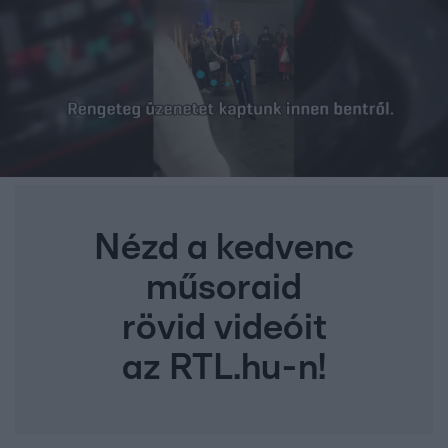
Nézd a kedvenc
műsoraid
rövid videóit
az RTL.hu-n!