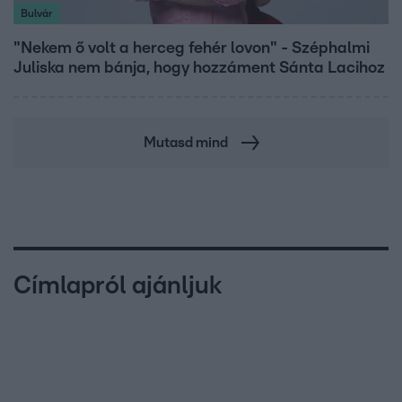
Bulvár
"Nekem ő volt a herceg fehér lovon" - Széphalmi
Juliska nem bánja, hogy hozzáment Sánta Lacihoz
Mutasd mind
Címlapról ajánljuk