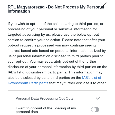
RTL Magyarország -
Do Not Process My Personal
Information
Itt állítsd be, hogy az RTL.hu az elsők között
legyen a Google-találatokban!
If you wish to opt-out of the sale, sharing to third parties, or
processing of your personal or sensitive information for
targeted advertising by us, please use the below opt-out
section to confirm your selection. Please note that after your
opt-out request is processed you may continue seeing
interest-based ads based on personal information utilized by
us or personal information disclosed to third parties prior to
your opt-out. You may separately opt-out of the further
disclosure of your personal information by third parties on the
IAB’s list of downstream participants. This information may
also be disclosed by us to third parties on the
IAB’s List of
Downstream Participants
that may further disclose it to other
Kövess minket, és értesülj a friss hírekről a
third parties.
Facebookon is!
Please note that this website/app uses one or more Google
Personal Data Processing Opt Outs
services and may gather and store information including but
not limited to your visit or usage behaviour. You may click to
I want to opt-out of the Sharing of my
Követem
personal data.
grant or deny consent to Google and its third-party tags to