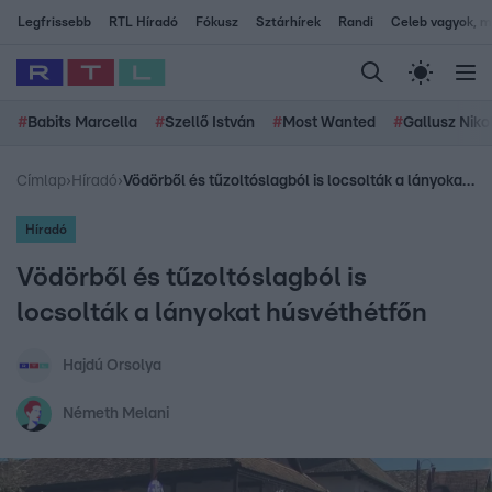
Legfrissebb
RTL Híradó
Fókusz
Sztárhírek
Randi
Celeb vagyok, me
#
Babits Marcella
#
Szellő István
#
Most Wanted
#
Gallusz Niko
Címlap
›
Híradó
›
Vödörből és tűzoltóslagból is locsolták a lányokat húsvéthétfőn
Híradó
Vödörből és tűzoltóslagból is
locsolták a lányokat húsvéthétfőn
Hajdú Orsolya
Németh Melani