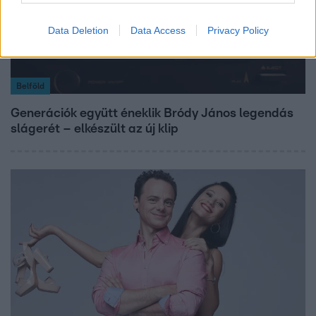
Data Deletion
Data Access
Privacy Policy
Belföld
Generációk együtt éneklik Bródy János legendás
slágerét – elkészült az új klip