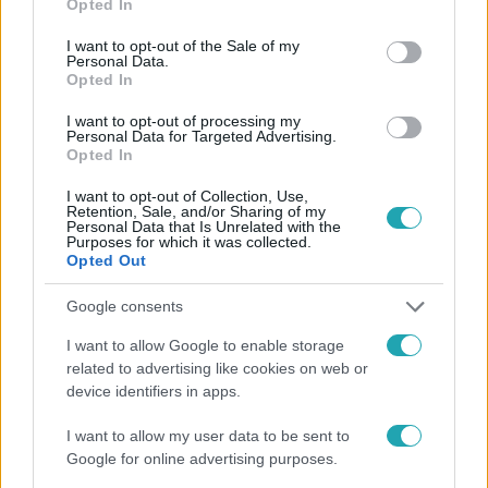
Opted In
use your data for below specified purposes in below Google
consent section.
I want to opt-out of the Sale of my
Personal Data.
Opted In
#
HÍRADÓ
#
ADÁSRÉSZLETEK
#
VIDEÓ
#
HÚSVÉT
I want to opt-out of processing my
Personal Data for Targeted Advertising.
Opted In
#
LOCSOLKODÁS
#
HÚSVÉTI TOJÁS
#
NÉPSZOKÁS
#
SKANZEN
#
HAGYOMÁNYŐRZÉS
#
HOLLÓKŐ
I want to opt-out of Collection, Use,
Retention, Sale, and/or Sharing of my
Personal Data that Is Unrelated with the
#
MISKOLC
#
KÖLNI
Purposes for which it was collected.
Opted Out
Google consents
I want to allow Google to enable storage
related to advertising like cookies on web or
device identifiers in apps.
Népszerű
I want to allow my user data to be sent to
Google for online advertising purposes.