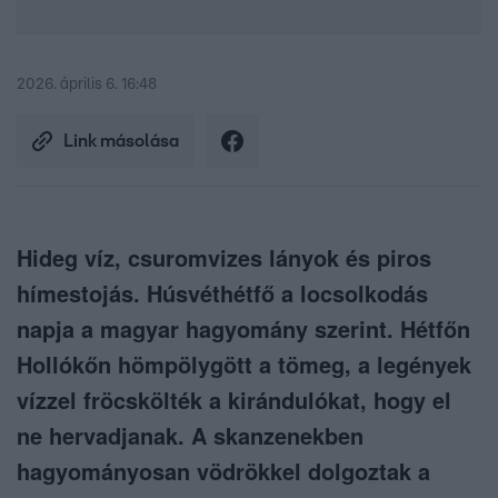
2026. április 6. 16:48
Link másolása
Hideg víz, csuromvizes lányok és piros
hímestojás. Húsvéthétfő a locsolkodás
napja a magyar hagyomány szerint. Hétfőn
Hollókőn hömpölygött a tömeg, a legények
vízzel fröcskölték a kirándulókat, hogy el
ne hervadjanak. A skanzenekben
hagyományosan vödrökkel dolgoztak a