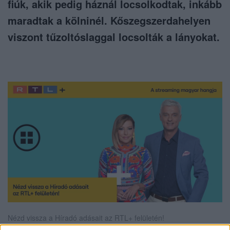
fiúk, akik pedig háznál locsolkodtak, inkább
maradtak a kölninél. Kőszegszerdahelyen
viszont tűzoltóslaggal locsolták a lányokat.
Nézd vissza a Híradó adásait az RTL+ felületén!