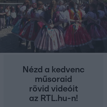
Nézd a kedvenc
műsoraid
rövid videóit
az RTL.hu-n!