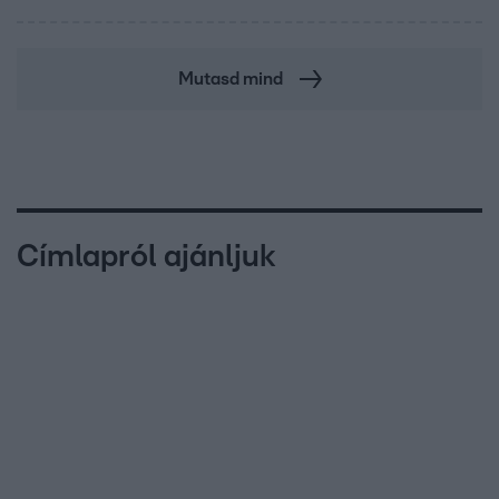
Mutasd mind
Címlapról ajánljuk