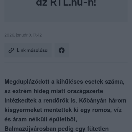
az RTL.hu-n!
2026. január 9. 17:42
Link másolása
Megduplázódott a kihűléses esetek száma,
az extrém hideg miatt országszerte
intézkedtek a rendőrök is. Kőbányán három
kisgyermeket mentettek ki egy romos, víz
és áram nélküli épületből,
Balmazújvárosban pedig egy fűtetlen