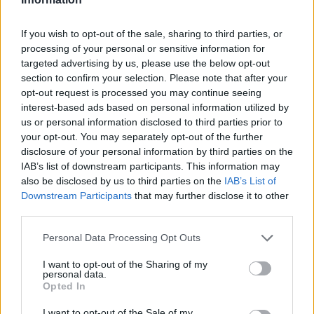
Itt állítsd be, hogy az RTL.hu az elsők között
If you wish to opt-out of the sale, sharing to third parties, or
legyen a Google-találatokban!
processing of your personal or sensitive information for
targeted advertising by us, please use the below opt-out
section to confirm your selection. Please note that after your
opt-out request is processed you may continue seeing
interest-based ads based on personal information utilized by
us or personal information disclosed to third parties prior to
your opt-out. You may separately opt-out of the further
disclosure of your personal information by third parties on the
IAB’s list of downstream participants. This information may
also be disclosed by us to third parties on the
IAB’s List of
Downstream Participants
that may further disclose it to other
third parties.
Kövess minket, és értesülj a friss hírekről a
Please note that this website/app uses one or more Google
Personal Data Processing Opt Outs
Facebookon is!
services and may gather and store information including but
not limited to your visit or usage behaviour. You may click to
I want to opt-out of the Sharing of my
personal data.
grant or deny consent to Google and its third-party tags to
Követem
Opted In
use your data for below specified purposes in below Google
consent section.
I want to opt-out of the Sale of my