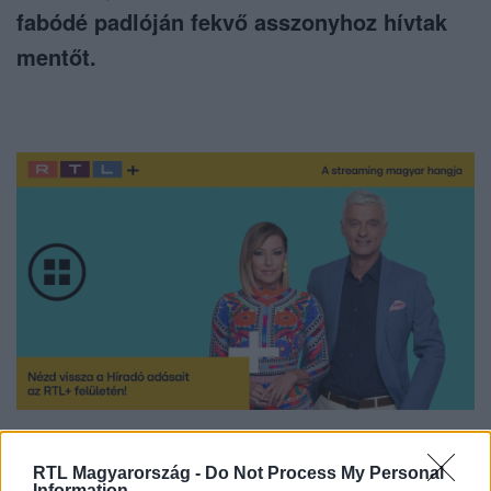
fabódé padlóján fekvő asszonyhoz hívtak
mentőt.
Nézd vissza a Híradó adásait az RTL+ felületén!
RTL Magyarország -
Do Not Process My Personal
Information