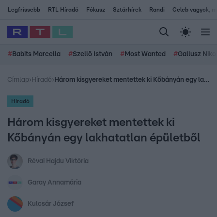
Legfrissebb
RTL Híradó
Fókusz
Sztárhírek
Randi
Celeb vagyok, me
#
Babits Marcella
#
Szellő István
#
Most Wanted
#
Gallusz Niko
Címlap
›
Híradó
›
Három kisgyereket mentettek ki Kőbányán egy lakhatatlan épületből
Híradó
Három kisgyereket mentettek ki
Kőbányán egy lakhatatlan épületből
Révai Hajdu Viktória
Garay Annamária
Kulcsár József