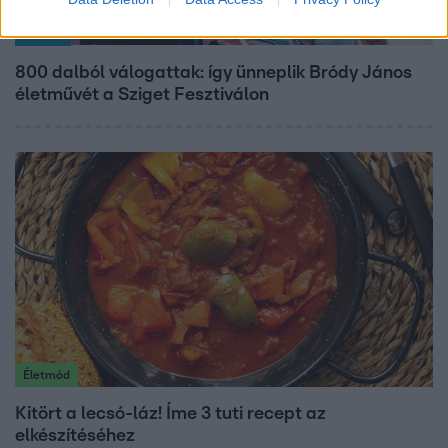
Belföld
800 dalból válogattak: így ünneplik Bródy János
életművét a Sziget Fesztiválon
Életmód
Kitört a lecsó-láz! Íme 3 tuti recept az
elkészítéséhez