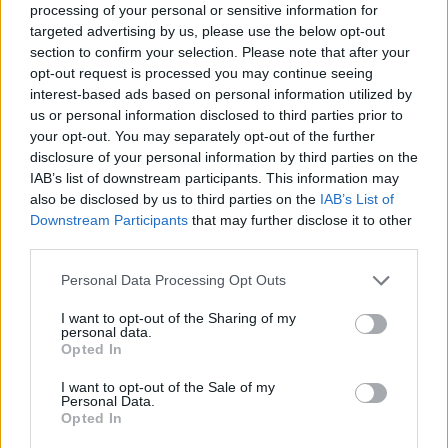
processing of your personal or sensitive information for
targeted advertising by us, please use the below opt-out
section to confirm your selection. Please note that after your
opt-out request is processed you may continue seeing
interest-based ads based on personal information utilized by
us or personal information disclosed to third parties prior to
your opt-out. You may separately opt-out of the further
disclosure of your personal information by third parties on the
Kövess minket, és értesülj a friss hírekről a
IAB’s list of downstream participants. This information may
Facebookon is!
also be disclosed by us to third parties on the
IAB’s List of
Downstream Participants
that may further disclose it to other
third parties.
Követem
Please note that this website/app uses one or more Google
Personal Data Processing Opt Outs
services and may gather and store information including but
not limited to your visit or usage behaviour. You may click to
I want to opt-out of the Sharing of my
personal data.
grant or deny consent to Google and its third-party tags to
Opted In
use your data for below specified purposes in below Google
consent section.
#
HÍRADÓ
#
VIDEÓ
#
ADÁSRÉSZLETEK
#
EMU
I want to opt-out of the Sale of my
Personal Data.
Opted In
#
FUTÓMADÁR
#
MEGSZÖKÖTT ÁLLAT