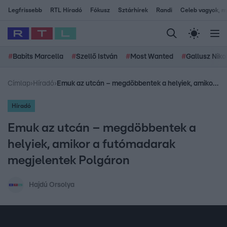
Legfrissebb
RTL Híradó
Fókusz
Sztárhírek
Randi
Celeb vagyok, me
#
Babits Marcella
#
Szellő István
#
Most Wanted
#
Gallusz Niko
Címlap
›
Híradó
›
Emuk az utcán – megdöbbentek a helyiek, amikor a futómadarak megjelentek Polgáron
Híradó
Emuk az utcán – megdöbbentek a
helyiek, amikor a futómadarak
megjelentek Polgáron
Hajdú Orsolya