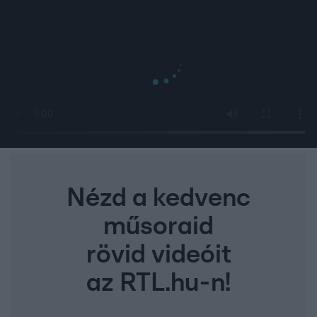
Nézd a kedvenc
műsoraid
rövid videóit
az RTL.hu-n!