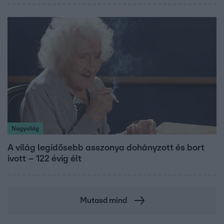
Nagyvilág
A világ legidősebb asszonya dohányzott és bort
ivott – 122 évig élt
Mutasd mind