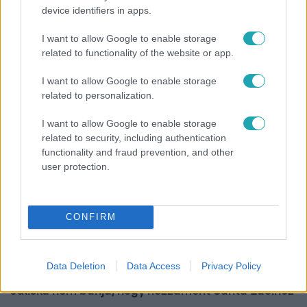
device identifiers in apps.
Bulvár
I want to allow Google to enable storage
Bódi Guszti és Margó büszkén jelentették be:
related to functionality of the website or app.
megvan a család első diplomása
I want to allow Google to enable storage
related to personalization.
I want to allow Google to enable storage
related to security, including authentication
functionality and fraud prevention, and other
user protection.
CONFIRM
Bulvár
Data Deletion
Data Access
Privacy Policy
"Nekem ő volt a herceg fehér lovon" - Széphalmi
Juliska nem bánja, hogy hozzáment Sánta Lacihoz