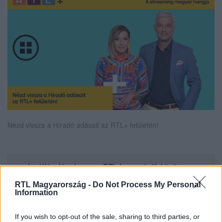
Nézd vissza a Híradó adásait az RTL+ felületén!
Itt állítsd be, hogy az RTL.hu az elsők között
legyen a Google-találatokban!
RTL Magyarország -
Do Not Process My Personal
Information
If you wish to opt-out of the sale, sharing to third parties, or