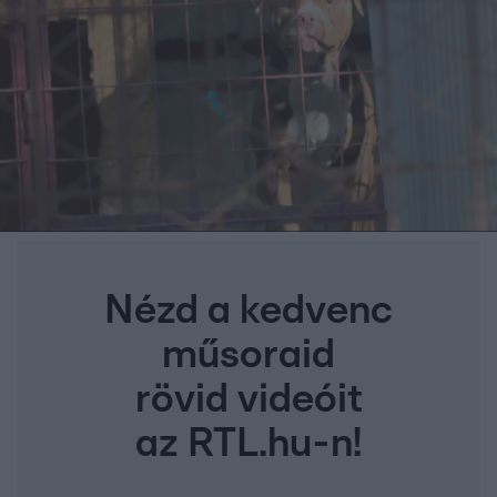
Nézd a kedvenc
műsoraid
rövid videóit
az RTL.hu-n!