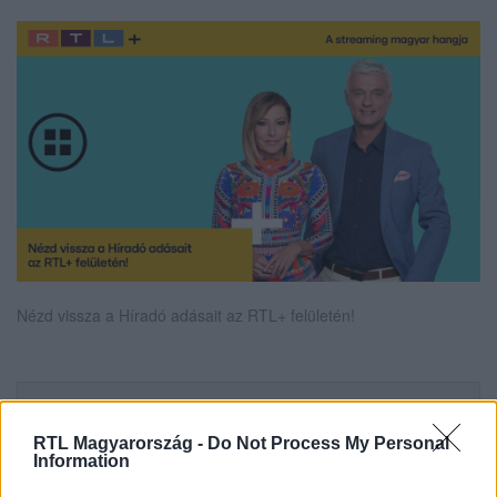
Nézd vissza a Híradó adásait az RTL+ felületén!
Itt állítsd be, hogy az RTL.hu az elsők között
legyen a Google-találatokban!
RTL Magyarország -
Do Not Process My Personal
Information