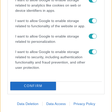
related to analytics like cookies on web or
device identifiers in apps.
Életmód
I want to allow Google to enable storage
Ez a 3 népszerű kerti növény akár az ingatlanod
related to functionality of the website or app.
értékét is csökkentheti
I want to allow Google to enable storage
related to personalization.
I want to allow Google to enable storage
related to security, including authentication
functionality and fraud prevention, and other
user protection.
CONFIRM
Bulvár
Data Deletion
Data Access
Privacy Policy
A fiataloknak üzent Majka: „Hagyjátok ezt abba,