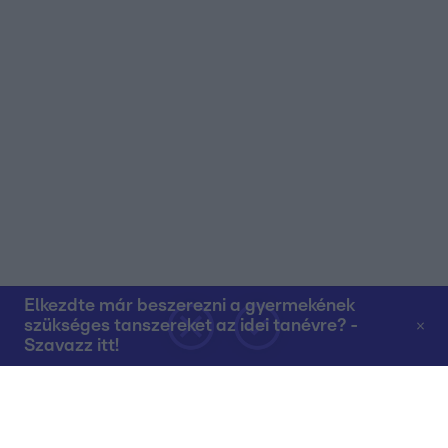
Elkezdte már beszerezni a gyermekének
szükséges tanszereket az idei tanévre? -
Szavazz itt!