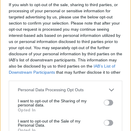
If you wish to opt-out of the sale, sharing to third parties, or
processing of your personal or sensitive information for
targeted advertising by us, please use the below opt-out
section to confirm your selection. Please note that after your
opt-out request is processed you may continue seeing
interest-based ads based on personal information utilized by
us or personal information disclosed to third parties prior to
your opt-out. You may separately opt-out of the further
disclosure of your personal information by third parties on the
Kövess minket, és értesülj a friss hírekről a
IAB’s list of downstream participants. This information may
also be disclosed by us to third parties on the
IAB’s List of
Facebookon is!
Downstream Participants
that may further disclose it to other
third parties.
Követem
Please note that this website/app uses one or more Google
Personal Data Processing Opt Outs
services and may gather and store information including but
not limited to your visit or usage behaviour. You may click to
I want to opt-out of the Sharing of my
personal data.
grant or deny consent to Google and its third-party tags to
Opted In
use your data for below specified purposes in below Google
consent section.
I want to opt-out of the Sale of my
#
HÍRADÓ
#
VIDEÓ
#
ADÁSRÉSZLETEK
Personal Data.
Opted In