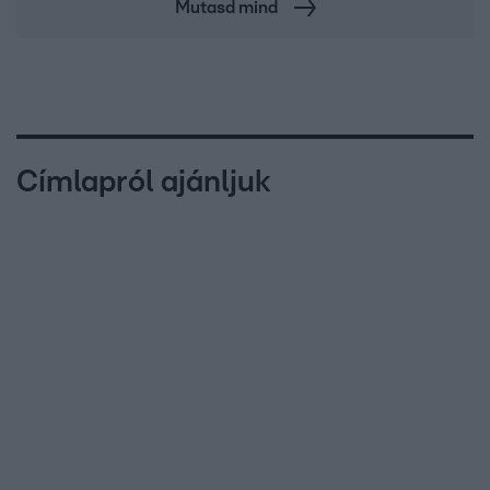
Mutasd mind
Címlapról ajánljuk