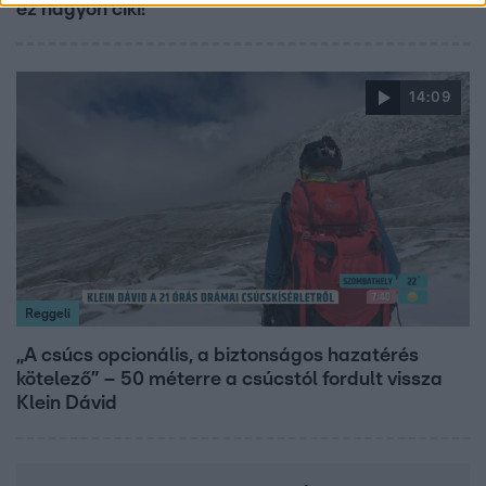
ez nagyon ciki!”
14:09
Reggeli
„A csúcs opcionális, a biztonságos hazatérés
kötelező” – 50 méterre a csúcstól fordult vissza
Klein Dávid