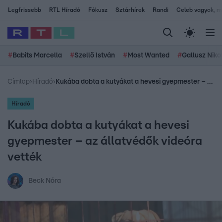
Legfrissebb
RTL Híradó
Fókusz
Sztárhírek
Randi
Celeb vagyok, me
#
Babits Marcella
#
Szellő István
#
Most Wanted
#
Gallusz Niko
Címlap
›
Híradó
›
Kukába dobta a kutyákat a hevesi gyepmester – az állatvédők videóra vették
Híradó
Kukába dobta a kutyákat a hevesi
gyepmester – az állatvédők videóra
vették
Beck Nóra